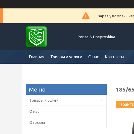
Зараз у компанії н
Petlas & Dneproshina
Главная
Товары и услуги
О нас
Контакты
185/65
Товары и услуги
Гарант
О нас
Отзывы