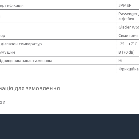
сертифікація
3PMSF
Passenger 
н
ліфтбек
Glacier W6
тор
Симетричн
 діапазон температур
-25... +7°C
шуму шин
B (70 dB)
підвищеним навантаженням
Ні
Фрикційна
ація для замовлення
0 ₴