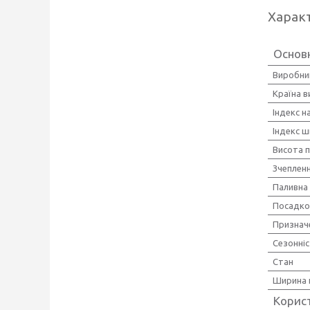
Харак
Основн
Виробни
Країна 
Індекс 
Індекс ш
Висота 
Зчепленн
Паливна
Посадко
Признач
Сезонні
Стан
Ширина 
Корис