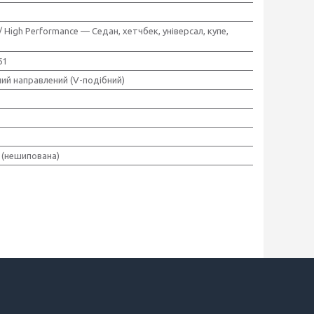
/ High Performance — Седан, хетчбек, універсал, купе,
61
ий направлений (V-подібний)
 (нешипована)