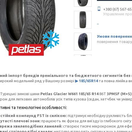
+380 (67) 567-65
Управление пр
повернення товару
мий імпорт брендів преміального та бюджетного сегментів без 
Широкий модельний ряд у Вашому розмірі
▶ 185/65R14
та повна лінійка в
Турецькі зимові шини
Petlas Glacier W661
185/65 R14
86T
3PMSF (M+S)
ом для легкових автомобілів усіх типів кузова (седан, хетчбек чи універ
тивні та технологічні особливості:
тійкий компаунд FST із силікою:
підтримує необхідну рухливість бло
кутасті плечові зони:
працюють як фреза для виїзду із глибокого снігу
ережа хвилеподібних ламелей:
створює тисячі мікрокромок для ефек
ані стрілоподібні канали:
миттєво відводять снігову кашу з плями к