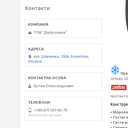
Контакти
ТОВ "Дніпрошина"
вул. Шевченка, 100А, Бориспіль,
Україна
Пря
складу. 
Артем Олександрович
протектор
Конструк
+380 (67) 567-65-79
▪
Морозос
Управление продаж
▪
Гострі 
▪
Густа м
▪
Спрямов