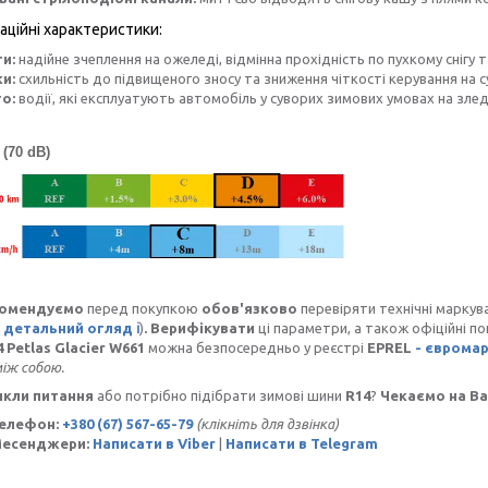
аційні характеристики:
и:
надійне зчеплення на ожеледі, відмінна прохідність по пухкому снігу т
и:
схильність до підвищеного зносу та зниження чіткості керування на с
о:
водії, які експлуатують автомобіль у суворих зимових умовах на зле
 (70 dB)
омендуємо
перед покупкою
обов'язково
перевіряти технічні маркув
 детальний огляд ℹ️
)
. Верифікувати
ці параметри, а також офіційні п
 Petlas Glacier W661
можна безпосередньо у реєстрі
EPREL
- євромарк
іж собою.
икли питання
або потрібно підібрати зимові шини
R14
?
Чекаємо на Ва
Телефон:
+380 (67) 567-65-79
(клікніть для дзвінка)
Месенджери:
Написати в Viber
|
Написати в Telegram