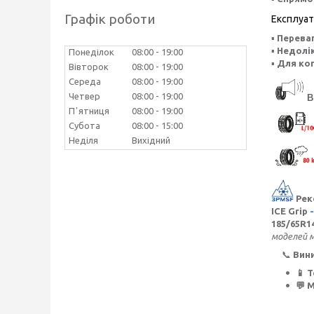
Графік роботи
Експлуат
▪
Переваг
▪
Недолік
Понеділок
08:00
19:00
▪
Для ког
Вівторок
08:00
19:00
Середа
08:00
19:00
Четвер
08:00
19:00
B
Пʼятниця
08:00
19:00
Субота
08:00
15:00
Неділя
Вихідний
Рек
ICE Grip
-
185/65R14
моделей м
📞
Вин
📱 
💬 