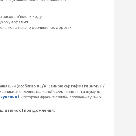
а висока м'якість ходу.
ухому асфальті.
денілих та погано розчищених дорогах.
ання шин (особливо
XL/RF
; зимові сертифікати
3PMSF
/
оказники зчеплення, паливної ефективності та шуму для
ування ℹ️
.
Доступна функція онлайн-порівняння різних
ш дзвінок | повідомлення: