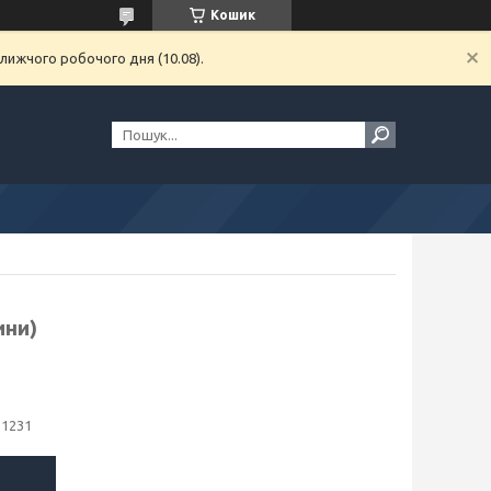
Кошик
лижчого робочого дня (10.08).
ини)
11231