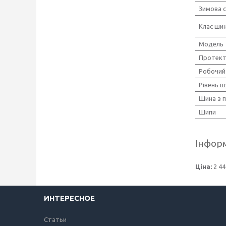
Зимова 
Клас ши
Мoдель
Протек
Робочий
Рівень 
Шина з 
Шипи
Інформ
Ціна:
2 44
ИНТЕРЕСНОЕ
Статьи