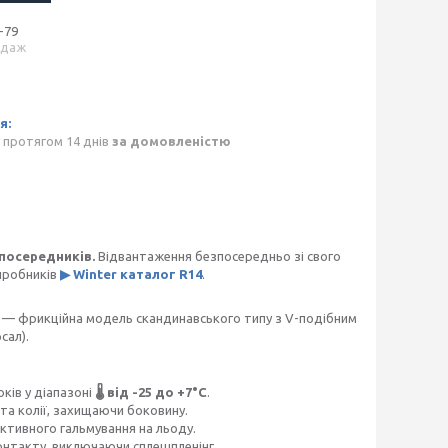
-79
одаж
 протягом 14 днів
за домовленістю
посередників.
Відвантаження безпосередньо зі свого
иробників
▶ Winter каталог R14
.
— фрикційна модель скандинавського типу з V-подібним
сал).
ків у діапазоні
🌡️ від -25 до +7°C
.
 та колії, захищаючи боковину.
тивного гальмування на льоду.
онтакту, виключаючи сплешпленінг.