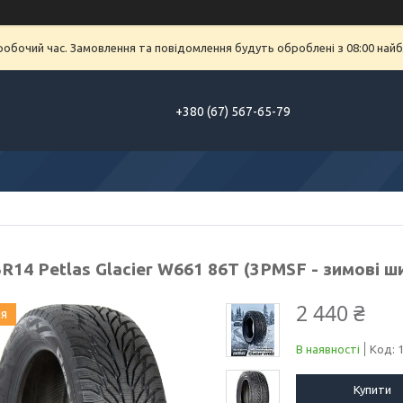
еробочий час. Замовлення та повідомлення будуть оброблені з 08:00 найб
+380 (67) 567-65-79
R14 Petlas Glacier W661 86T (3PMSF - зимові ш
2 440 ₴
ия
В наявності
Код:
Купити