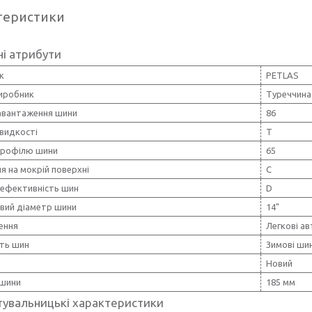
теристики
і атрибути
к
PETLAS
виробник
Туреччина
навантаження шини
86
видкості
T
профілю шини
65
я на мокрій поверхні
C
 ефективність шин
D
вий діаметр шини
14"
ення
Легкові ав
сть шин
Зимові ши
Новий
шини
185 мм
тувальницькі характеристики