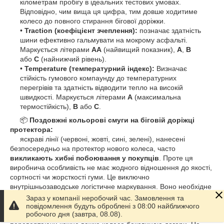
кілометрам пробігу в ідеальних тестових умовах.
Відповідно, чим вища ця цифра, тим довше ходитиме
колесо до повного стирання бігової доріжки.
•
Traction (коефіцієнт зчеплення):
позначає здатність
шини ефективно гальмувати на мокрому асфальті.
Маркується літерами
AA
(найвищий показник),
A
,
B
або
C
(найнижчий рівень).
•
Temperature (температурний індекс):
Визначає
стійкість гумового компаунду до температурних
перегрівів та здатність відводити тепло на високій
швидкості. Маркується літерами
A
(максимальна
термостійкість),
B
або
C
.
📦
Поздовжні кольорові смуги на біговій доріжці
протектора:
яскраві лінії (червоні, жовті, сині, зелені), нанесені
безпосередньо на протектор нового колеса, часто
викликають хибні побоювання у покупців
. Проте ця
виробнича особливість не має жодного відношення до якості,
сортності чи жорсткості гуми. Це виключно
внутрішньозаводське логістичне маркування. Воно необхідне
для того, щоб комірники на автоматизованих складах
Зараз у компанії неробочий час. Замовлення та
заводів-виробників могли зверху за кольором ліній
повідомлення будуть оброблені з 08:00 найближчого
робочого дня (завтра, 08.08).
моментально ідентифікувати типорозмір та модель шини, не