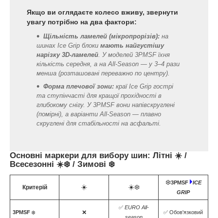
Якщо ви оглядаєте колесо вживу, звернути
увагу потрібно на два фактори:
Щільність ламелей (мікропрорізів):
на
шинах Ice Grip блоки
мають найгустішу
нарізку 3D-ламелей
. У моделей 3PMSF їхня
кількість середня, а на All‑Season — у 3–4 рази
менша (розташовані переважно по центру).
Форма плечової зони:
краї Ice Grip гострі
та ступінчасті для кращої прохідності в
глибокому снігу. У 3PMSF вони напівскруглені
(помірні), а варіанти All‑Season — плавно
скруглені для стабільності на асфальті.
Основні маркери для вибору шин: Літні ☀️ /
Всесезонні ☀️❄️ / Зимові ❄️
❄️
3PMSF
ICE
☀️
☀️❄️
Критерій
GRIP
✅
EURO
All-
3PMSF
❄️
❌
✅ Обов'язковий
season