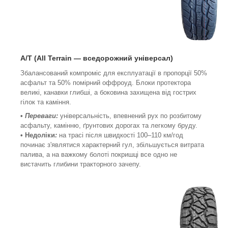
A/T (All Terrain
—
вседорожний універсал
)
Збалансований компроміс для експлуатації в пропорції 50%
асфальт та 50% помірний оффроуд. Блоки протектора
великі, канавки глибші, а боковина захищена від гострих
гілок та каміння.
•
Переваги:
універсальність, впевнений рух по розбитому
асфальту, камінню, ґрунтових дорогах та легкому бруду.
• Недоліки
:
на трасі після швидкості 100–110 км/год
починає з'являтися характерний гул, збільшується витрата
палива, а на важкому болоті покришці все одно не
вистачить глибини тракторного зачепу.