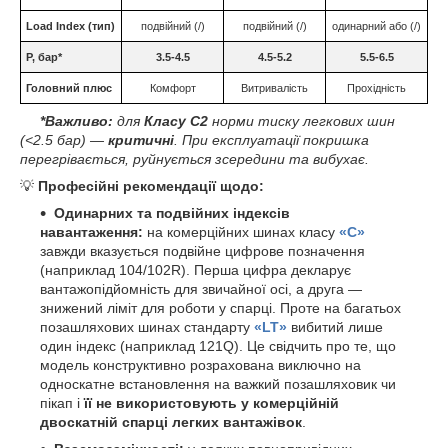
Load Index (тип)
подвійний (/)
подвійний (/)
одинарний або (/)
P, бар*
3.5-4.5
4.5-5.2
5.5-6.5
Головний плюс
Комфорт
Витривалість
Прохідність
*Важливо:
для
Класу С2
норми тиску легкових шин
(<2.5 бар) —
критичні
. При експлуатації покришка
перегрівається, руйнується зсередини та вибухає.
💡
Професійні рекомендації щодо:
Одинарних та подвійних індексів
навантаження:
на комерційних шинах класу
«C»
завжди вказується подвійне цифрове позначення
(наприклад 104/102R). Перша цифра декларує
вантажопідйомність для звичайної осі, а друга —
знижений ліміт для роботи у спарці. Проте на багатьох
позашляхових шинах стандарту
«LT»
вибитий лише
один індекс (наприклад 121Q). Це свідчить про те, що
модель конструктивно розрахована виключно на
односкатне встановлення на важкий позашляховик чи
пікап і
її не використовують у комерційній
двоскатній спарці легких вантажівок
.