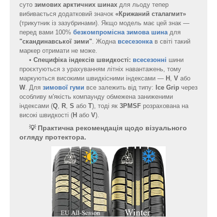
суто
зимових арктичних шинах
для льоду тепер
вибивається додатковий значок
«Крижаний сталагмит»
(трикутник із зазубринами). Якщо модель має цей знак —
перед вами 100%
безкомпромісна зимова шина
для
"скандинавської зими"
. Жодна
всесезонка
в світі такий
маркер отримати не може.
•
Специфіка
індексів швидкості:
всесезонні
шини
проєктуються з урахуванням літніх навантажень, тому
маркуються високими швидкісними індексами —
H
,
V
або
W
. Для
зимової гуми
все залежить від типу:
Ice Grip
через
особливу м'якість компаунду обмежена заниженими
індексами (
Q
,
R
,
S
або
T
), тоді як
3PMSF
розрахована на
високі швидкості (
H
або
V
).
💡 Практична рекомендація щодо візуального
огляду протектора.