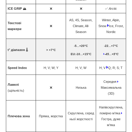
IСE GRIP
🏔️
❌
❌
✅
Arctic
AS, 4S, Season,
Winter, Alpin,
Текстові
❌
Climate, All-
Snow
Ice, Frost,
маркери
Season
Nordic
-5...+20°C
-22...+7°C
t° діапазон
🌡️
> +7°C
EU:-10...+15°C
-45...+5°C
Speed Index
H; V; W; Y
H; V; W
H; V
Q; R; S; T
Середня
Ламелі
❌
Низька
Максимальна
(щільність)
(3D)
Напівскруглена,
Скруглена, серед
помірно м'яка
Плечова зона
Пряма, жорстка
ньої жорсткості
Гостра, дуже
м'яка