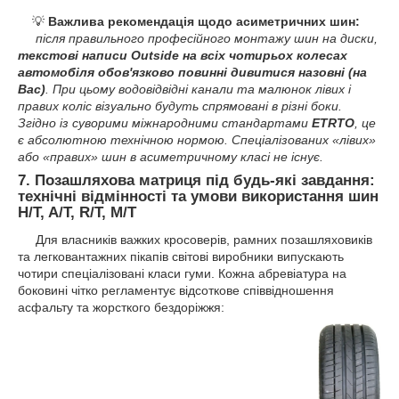
💡
Важлива рекомендація щодо асиметричних шин:
після правильного професійного монтажу шин на диски,
текстові написи Outside на всіх чотирьох колесах
автомобіля обов'язково повинні дивитися назовні (на
Вас)
. При цьому водовідвідні канали та малюнок лівих і
правих коліс візуально будуть спрямовані в різні боки.
Згідно із суворими міжнародними стандартами
ETRTO
, це
є абсолютною технічною нормою. Спеціалізованих «лівих»
або «правих» шин в асиметричному класі не існує.
7. Позашляхова матриця під будь-які завдання:
технічні відмінності та умови використання шин
H/T, A/T, R/T, M/T
Для власників важких кросоверів, рамних позашляховиків
та легковантажних пікапів світові виробники випускають
чотири спеціалізовані класи гуми. Кожна абревіатура на
боковині чітко регламентує відсоткове співвідношення
асфальту та жорсткого бездоріжжя: