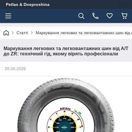
Petlas & Dneproshina
Статті
Маркування легкових та легковантажних шин від A
Маркування легкових та легковантажних шин від A/T
до ZR: технічний гід, якому вірять професіонали
28.06.2026