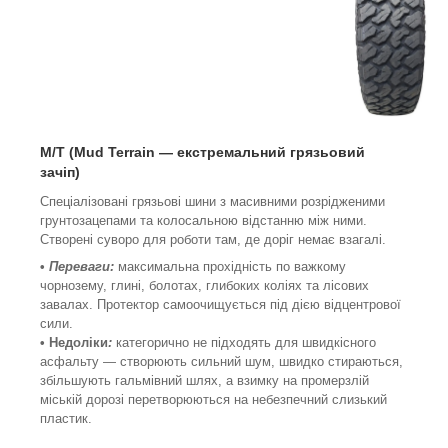
M/T (Mud Terrain
—
екстремальний грязьовий
зачіп
)
Спеціалізовані грязьові шини з масивними розрідженими
грунтозацепами та колосальною відстанню між ними.
Створені суворо для роботи там, де доріг немає взагалі.
•
Переваги:
максимальна прохідність по важкому
чорнозему, глині, болотах, глибоких коліях та лісових
завалах. Протектор самоочищується під дією відцентрової
сили.
• Недоліки
:
категорично не підходять для швидкісного
асфальту — створюють сильний шум, швидко стираються,
збільшують гальмівний шлях, а взимку на промерзлій
міській дорозі перетворюються на небезпечний слизький
пластик.