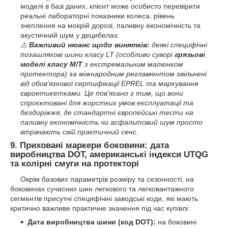
моделі в базі даних, клієнт може особисто перевірити
реальні лабораторні показники колеса: рівень
зчеплення на мокрій дорозі, паливну економічність та
акустичний шум у децибелах.
⚠️
Важливий нюанс щодо винятків:
деякі специфічні
позашляхові шини класу LT (особливо суворі
грязьові
моделі класу M/T
з екстремальним малюнком
протектора) за міжнародним регламентом звільнені
від обов'язкової сертифікації EPREL та маркування
євроетикетками. Це пов'язано з тим, що вони
спроєктовані для жорстких умов експлуатації та
бездоріжжя, де стандартні європейські тести на
паливну економічність чи асфальтовий шум просто
втрачають свій практичний сенс.
9. Приховані маркери боковини: дата
виробництва DOT, американські індекси UTQG
та колірні смуги на протекторі
Окрім базових параметрів розміру та сезонності, на
боковинах сучасних шин легкового та легковантажного
сегментів присутні специфічіні заводські коди, які мають
критично важливе практичне значення під час купівлі:
Дата виробництва шини (код DOT):
на боковині