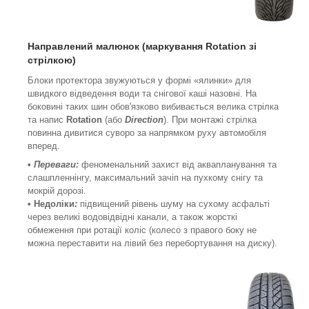
Направлений малюнок (
маркування
Rotation зі
стрілкою)
Блоки протектора звужуються у формі «ялинки» для
швидкого відведення води та снігової каші назовні. На
боковині таких шин обов'язково вибивається велика стрілка
та напис
Rotation
(або
Direction
). При монтажі стрілка
повинна дивитися суворо за напрямком руху автомобіля
вперед.
•
Переваги:
феноменальний захист від аквапланування та
слашпленнінгу, максимальний зачіп на пухкому снігу та
мокрій дорозі.
• Недоліки
:
підвищений рівень шуму на сухому асфальті
через великі водовідвідні канали, а також жорсткі
обмеження при ротації коліс (колесо з правого боку не
можна переставити на лівий без перебортування на диску).