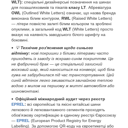
WLT):
спеціальні дизайнерські позначення на шинах
для позашляховиків та пікапів
класу LT
. Абревіатура
OWL
(Outlined White Letters) означає, що назва бренда
виконана білим контуром,
RWL
(Raised White Letters)
— літери повністю залиті білим кольором та зроблені
опуклими, а загальний код
WLT
(White Letters) просто
вказує на наявність заводського білого шрифту на
боковині.
💡
Технічне роз'яснення щодо синього
відтінку:
нові покришки з білими літерами часто
приходять із заводу із яскраво-синім покриттям. Це
не фабричний брак — це спеціальний захисний
восковий шар, який наноситься на конвеєрі, щоб біла
гума не забруднилася під час транспортування. Цей
синій відтінок легко змивається звичайною теплою
водою з милом на першому ж митті автомобіля або
шиномонтажі.
Офіційний міжнародний аудит через реєстр
EPREL
:
всі європейські та якісні китайські шини
легкового й легковантажного сегментів проходять
обов'язкову сертифікацію в єдиному реєстрі Євросоюзу
—
EPREL
(European Product Registry for Energy
Labelling). За допомогою QR-коду на євроетикетці або