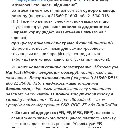
міжнародні стандарти
підвищеної
вантажопідйомності
, які виносяться
суворо в кінець
розміру
(наприклад 215/60 R16
XL
або 215/60 R16
RF
). Технічно це повні синоніми: вони вказують, що
внутрішня структура шини
посилена додатковими
шарами корду
(індекс навантаження піднято на 4
одиниці,
при цьому показник тиску має бути збільшений
).
Це робить їх незамінними для важких кросоверів,
захищаючи низький профіль від пошкоджень на
вибоїнах (але колесо повністю спускає при проколі).
⚠️
Чітке конструктивне розмежування.
Абревіатура
RunFlat (RF/RFT всередині розміру):
принципово інша
технологія.
Безпрокольна шина
(наприклад 215/60
RF
16
або 215/60
RFT
16)
з наджорсткими опорними
боковинами
, здатними утримувати вагу машини та
безпечно їхати навіть
за повної відсутності тиску в
колесі
(на відстань < 80 км при < 80 км/год). Також
зустрічаються маркування:
SSR
,
ROF
,
ZP
або
RunOnFlat
.
Захист обода диска (FR, FP, MFS, RFP):
наявність
спеціального захисного потовщеного гумового напливу
в зоні посадочного кільця шини. Абревіатури
FR