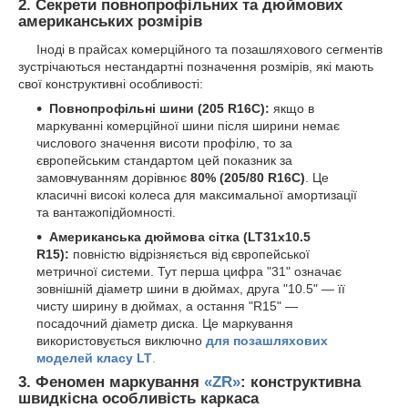
2. Секрети повнопрофільних та дюймових
американських розмірів
Іноді в прайсах комерційного та позашляхового сегментів
зустрічаються нестандартні позначення розмірів, які мають
свої конструктивні особливості:
Повнопрофільні шини (
205 R16C):
якщо в
маркуванні комерційної шини після ширини немає
числового значення висоти профілю, то за
європейським стандартом цей показник за
замовчуванням дорівнює
80% (205/80 R16C)
. Це
класичні високі колеса для максимальної амортизації
та вантажопідйомності.
Американська дюймова сітка (LT31x10.5
R15):
повністю відрізняється від європейської
метричної системи. Тут перша цифра "31" означає
зовнішній діаметр шини в дюймах, друга "10.5" — її
чисту ширину в дюймах, а остання "R15" —
посадочний діаметр диска. Це маркування
використовується виключно
для позашляхових
моделей класу LT
.
3. Феномен маркування
«ZR»
: конструктивна
швидкісна особливість каркаса