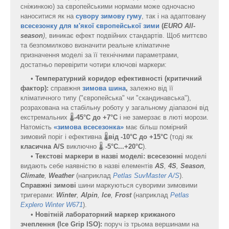
сніжинкою) за європейськими нормами може одночасно
наноситися як на
сувору зимову гуму
, так і на адаптовану
всесезонку для м'якої європейської зими
(
EURO All-
season
)
, виникає ефект подвійних стандартів. Щоб миттєво
та безпомилково визначити реальне кліматичне
призначення моделі за її технічними параметрами,
достатньо перевірити чотири ключові маркери:
•
Температурний коридор ефективності (критичний
фактор):
справжня
зимова шина
,
залежно від її
кліматичного типу ("європейська" чи "скандинавська"),
розрахована на стабільну роботу у загальному діапазоні від
екстремальних 🌡️
-45°C до +7°C
і не замерзає в люті морози.
Натомість
«зимова всесезонка»
має більш помірний
зимовий поріг і ефективна 🌡️
від -10°C до +15°C
(тоді як
класична A/S
виключно 🌡️
-5°C...+20°C
).
•
Текстові маркери в назві моделі:
всесезонні
моделі
видають себе наявністю в назві елементів
AS
,
4S
,
Season
,
Climate
,
Weather
(наприклад
Petlas SuvMaster A/S
).
Справжні зимові
шини маркуються суворими зимовими
тригерами:
Winter
,
Alpin
,
Ice
,
Frost
(наприклад
Petlas
Explero Winter W671
).
•
Новітній лабораторний маркер крижаного
зчеплення (Ice Grip ISO):
поруч із трьома вершинами на