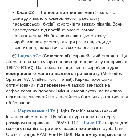
Клас С2 — Легковантажний сегмент:
охоплює
шини для малого комерційного транспорту,
пасажирських "бусів", фургонів та важких пікапів. Вони
проєктуються під постійне високе вагове
навантаження. На боковинах шин цього класу
виробники використовують три різних підходи до
позначення, які критично важливо розрізняти:
📦
Індекс «C»
(Commercial):
європейський стандарт. Ця
літера ставиться суворо наприкінці типорозміру (наприклад
195/70 R15C). Вона означає, що шина розроблена
для
комерційного малотоннажного транспорту
(Mercedes
Sprinter, VW Crafter, Ford Transit). Каркас такої шини
оптимізований під перевезення важких вантажів на
асфальтованих дорогах і міських маршрутах, де важлива
підвищена зносостійкість та стійкість боковини до затирання
об бордюри.
🦅
Маркування «LT»
(Light Truck):
американський
інженерний стандарт. Ця абревіатура ставиться перед
розміром (наприклад LT265/70 R17).
Шини LT
створені
для
важких пікапів та рамних позашляховиків
(Toyota Land
Cruiser, Dodge RAM, Ford F-150).
На відміну від міського