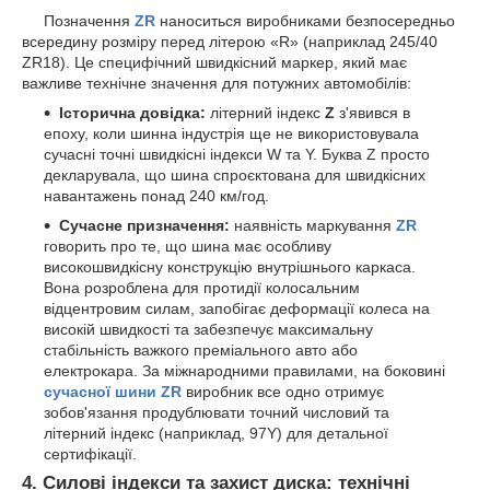
Позначення
ZR
наноситься виробниками безпосередньо
всередину розміру перед літерою «R» (наприклад 245/40
ZR18). Це специфічний швидкісний маркер, який має
важливе технічне значення для потужних автомобілів:
Історична довідка:
літерний індекс
Z
з'явився в
епоху, коли шинна індустрія ще не використовувала
сучасні точні швидкісні індекси W та Y. Буква Z просто
декларувала, що шина спроєктована для швидкісних
навантажень понад 240 км/год.
Сучасне призначення:
наявність маркування
ZR
говорить про те, що шина має особливу
високошвидкісну конструкцію внутрішнього каркаса.
Вона розроблена для протидії колосальним
відцентровим силам, запобігає деформації колеса на
високій швидкості та забезпечує максимальну
стабільність важкого преміального авто або
електрокара. За міжнародними правилами, на боковині
сучасної шини ZR
виробник все одно отримує
зобов'язання продублювати точний числовий та
літерний індекс (наприклад, 97Y) для детальної
сертифікації.
4. Силові індекси та захист диска: технічні