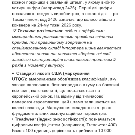
кожної покришки є овальний штамп, у якому вибито
чотири цифри (наприклад 2426). Перші дві цифри
позначають тиждень виробництва, а останні дві — рік.
Таким чином, код 2426 означає, що колесо зійшло з
конвеєра на 24-му тижні 2026 року.
💡
Технічне роз'яснення:
згідно з офіційними
міжнародними регламентами провідних світових
брендів, при правильному зберіганні на
спеціалізованому складі імпортера шина вважається
абсолютно новою та повністю зберігає всі свої
заводські експлуатаційні властивості протягом
5
років
з моменту випуску.
Стандарт якості США (маркування
UTQG):
американська обов'язкова класифікація, яку
заводи вплавляють безпосередньо в гуму на боковині
всіх шин, включаючи ті, що постачаються на
європейський ринок. На відміну від тимчасової
паперової євроетикетки, цей штамп залишається на
колесі назавжди. Маркування складається з трьох
фундаментальних експлуатаційних параметрів:
•
Treadwear (індекс зносостійкості):
позначається
цифровим коефіцієнтом (наприклад, Treadwear 400).
Базові 100 одиниць дорівнюють приблизно 10 000