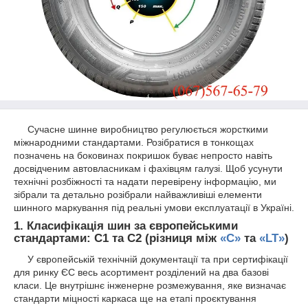
Сучасне шинне виробництво регулюється жорсткими
міжнародними стандартами. Розібратися в тонкощах
позначень на боковинах покришок буває непросто навіть
досвідченим автовласникам і фахівцям галузі. Щоб усунути
технічні розбіжності та надати перевірену інформацію, ми
зібрали та детально розібрали найважливіші елементи
шинного маркування під реальні умови експлуатації в Україні.
1. Класифікація шин за європейськими
стандартами: С1 та С2 (різниця між
«C»
та
«LT»
)
У європейській технічній документації та при сертифікації
для ринку ЄС весь асортимент розділений на два базові
класи. Це внутрішнє інженерне розмежування, яке визначає
стандарти міцності каркаса ще на етапі проєктування