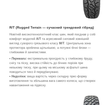
R/T (Rugged Terrain
—
сучасний трендовий гібрид
)
Новітній високотехнологічний клас шин, який поєднав у собі
комфорт моделей
A/T
та агресивний силовий зовнішній
вигляд суворого грязьового класу
М/Т
. Центральна зона
протектора зроблена щільнішою, а потужні бічні блоки —
глибокими й зачепистими.
•
Переваги:
екстремальна прохідність у глибокому бруду,
снігу та піску, висока стійкість до бічних порізів при
низькому тиску, при цьому на міському асфальті шина
поводиться тихо й передбачувано.
• Недоліки
:
вища вартість через складну прес-форму
виготовлення та збільшена вага самого колеса, що створює
навантаження на підвіску.