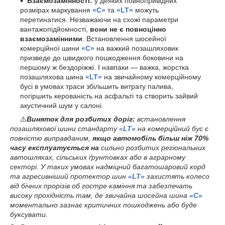
Взаємозамінності:
у деяких повнопривідних
розмірах маркування
«C»
та
«LT»
можуть
перетинатися. Незважаючи на схожі параметри
вантажопідйомності,
вони не є повноцінно
взаємозамінними
. Встановлення шосейної
комерційної шини
«C»
на важкий позашляховик
призведе до швидкого пошкодження боковини на
першому ж бездоріжжі. І навпаки — важка, жорстка
позашляхова шина
«LT»
на звичайному комерційному
бусі в умовах траси збільшить витрату палива,
погіршить керованість на асфальті та створить зайвий
акустичний шум у салоні.
⚠️
Виняток для розбитих доріг:
встановлення
позашляхової шини стандарту
«LT»
на комерційний бус є
повністю виправданим,
якщо автомобіль більш ніж 70%
часу експлуатується на
сильно розбитих регіональних
автошляхах, сільських ґрунтовках або в аграрному
секторі. У таких умовах надміцний багатошаровий корд
та агресивніший протектор шин
«LT»
захистять колесо
від бічних прорізів об гостре каміння та забезпечать
високу прохідність там, де звичайна шосейна шина
«С»
моментально зазнає критичних пошкоджень або буде
буксувати.