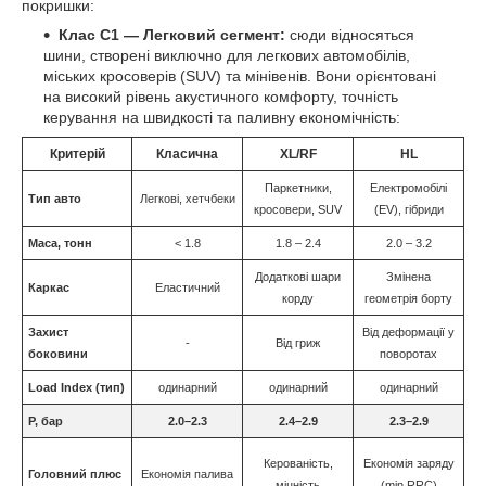
покришки:
Клас С1 — Легковий сегмент:
сюди відносяться
шини, створені виключно для легкових автомобілів,
міських кросоверів (SUV) та мінівенів. Вони орієнтовані
на високий рівень акустичного комфорту, точність
керування на швидкості та паливну економічність:
Критерій
Класична
XL
/
RF
HL
Паркетники,
Електромобілі
Тип авто
Легкові, хетчбеки
кросовери, SUV
(EV), гібриди
Маса, тонн
< 1.8
1.8 – 2.4
2.0 – 3.2
Додаткові шари
Змінена
Каркас
Еластичний
корду
геометрія борту
Захист
Від деформації у
-
Від гриж
боковини
поворотах
Load Index (тип)
одинарний
одинарний
одинарний
P, бар
2.0–2.3
2.4–2.9
2.3–2.9
Керованість,
Економія заряду
Головний плюс
Економія палива
міцність
(min RRC)