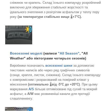
сніжинок чи крапель. Склад їхнього компаунду розроблений
виключно для збереження стабільної жорсткості та
ідеального зчеплення з розігрітим асфальтом у теплу пору
року
(за температури стабільно вище
🌡️
+7°C).
Всесезонні моделі
(написи
"All Season"
, "All
Weather"
або
піктограми чотирьох сезонів
)
Виробники позначають
всесезонні шини
за допомогою
текстових написів або через ряд графічних символів
(сонце, крапля, листок, сніжинка). Склад їхнього компаунду
є компромісним і розрахований на помірний клімат у
міжсезоння
(оптимально
🌡️
від -5°C до +20°C)
. При цьому
маркування
A/S
більше оптимізоване під сухий та мокрий
асфальт, а
A/W
має розвиненіші канали для протидії
слашпленнінгу.