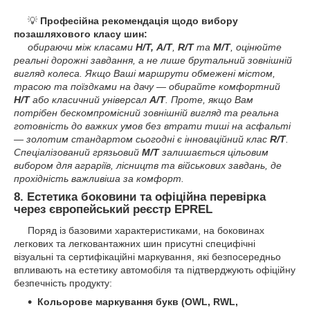
💡
Професійна рекомендація щодо вибору
позашляхового класу шин:
обираючи між класами
H/Т,
A/T
,
R/T
та
M/T
, оцінюйте
реальні дорожні завдання, а не лише брутальний зовнішній
вигляд колеса. Якщо Ваші маршрути обмежені містом,
трасою та поїздками на дачу — обирайте комфортний
H/T
або класичний універсал
A/T
. Проте, якщо Вам
потрібен бескомпромісний зовнішній вигляд та реальна
готовність до важких умов без втрати тиші на асфальті
— золотим стандартом сьогодні є інноваційний клас
R/T
.
Спеціалізований грязьовий
M/T
залишається цільовим
вибором для аграріїв, лісництв та військових завдань, де
прохідність важливіша за комфорт.
8. Естетика боковини та офіційна перевірка
через європейський реєстр EPREL
Поряд із базовими характеристиками, на боковинах
легкових та легковантажних шин присутні специфічні
візуальні та сертифікаційні маркування, які безпосередньо
впливають на естетику автомобіля та підтверджують офіційну
безпечність продукту:
Кольорове маркування букв (OWL, RWL,