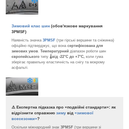
Зимовий клас шин
(обов'язкове маркування
3PMSF
)
Наявність значка
3PMSF
(три гірські вершини та сніжинка)
офіційно підтверджує, що вона
сертифікована для
зимових умов
.
Температурний
діапазон роботи шин
європейського
типу 🌡️
від -22°C до +7°C,
коли гума
зберігає правильну еластичність на снігу та мокрому
асфальті.
⚠️ Експертна підказка про «подвійні стандарти»: як
відрізнити справжню
зиму
від
«зимової
всесезонки»
?
Оскільки міжнародний знак
3PMSF
(три вершини зі