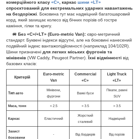
комерційного класу
«C»
, каркас
шини «LT»
спроєктований для екстремальних ударних навантажень
на бездоріжжі
. Боковина тут має надміцний багатошаровий
корд, який захищає колесо від бічних порізів об гостре
каміння, гілки та кригу.
🚐
Без «C»/«LT» (Euro-metric Van):
євро-метричний
стандарт. Буквені індекси відсутні, але на боковині нанесений
подвійний індекс вантажопідйомності (наприклад 104/102R).
Шини призначені
для легких міських фургонів та
мінівенів
(VW Caddy, Peugeot Partner).
Їхні відмінності
від
базових класів:
Euro-metric
Commercial
Light Truck
Критерій
Van
«C»
«LT»
Мінівени,
Пікапи, рамні
Тип
авто
Важкі буси
фургони
SUV
Маса, тонн
< 2.5
< 3.5
> 3.5
Жорсткий
Каркас
Еластичний
Надміцний
сталевий
Захист
-
Від бордюрів
Від порізів
боковини