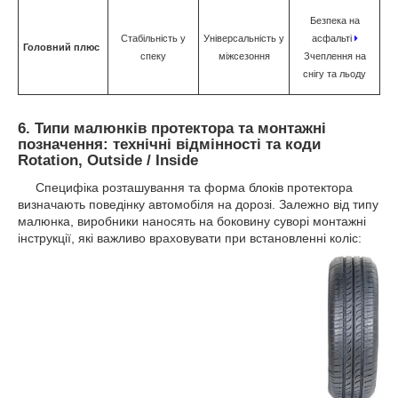
Безпека на
Стабільність у
Універсальність у
асфальті
Головний плюс
спеку
міжсезоння
Зчеплення на
снігу та льоду
6. Типи малюнків протектора та монтажні
позначення: технічні відмінності та коди
Rotation, Outside / Inside
Специфіка розташування та форма блоків протектора
визначають поведінку автомобіля на дорозі. Залежно від типу
малюнка, виробники наносять на боковину суворі монтажні
інструкції, які важливо враховувати при встановленні коліс: