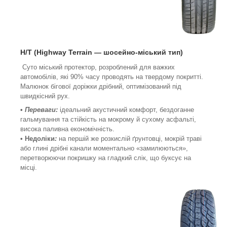
H/T (Highway Terrain
—
шосейно-міський тип
)
Суто міський протектор, розроблений для важких
автомобілів, які 90% часу проводять на твердому покритті.
Малюнок бігової доріжки дрібний, оптимізований під
швидкісний рух.
•
Переваги:
ідеальний акустичний комфорт, бездоганне
гальмування та стійкість на мокрому й сухому асфальті,
висока паливна економічність.
• Недоліки
:
на першій же розкислій ґрунтовці, мокрій траві
або глині дрібні канали моментально «замилюються»,
перетворюючи покришку на гладкий слік, що буксує на
місці.