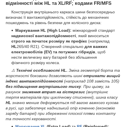
відмінності між HL та XL/RF; кодами FR/MFS
Конструкція внутрішнього каркаса шини безпосередньо
визначає її вантажопідйомність, стійкість до механічних
пошкоджень та рівень безпеки для колісного диска:
Маркування HL (High Load):
міжнародний стандарт
надвисокої вантажопідйомності
, який виноситься
строго на початок розміру як префікс
(наприклад
HL
265/40 R21). Створений спеціально
для важких
електромобілів (EV) та потужних гібридів
, щоб
нести величезну вагу батарей без збільшення
фізичного розміру колеса.
⚠️
Технічні особливості HL.
Зміна геометрії борта та
жорсткості боковини дозволяють шині
отримати вищий
індекс вантажопідйомності
(наприклад 108 замість 105)
без підвищення внутрішнього тиску
. При цьому, за
рахунок
зниження втрат на гістерезис
(внутрішнє
тертя матеріалів при циклічному стисненні), шина класу
HL
значно менше деформується під вагою важкого кузова
в русі, що забезпечує наднизький опір коченню (економію
заряду батареї) при збереженні плоскої плями контакту
та точності керованості.
Маркування XL
(Extra Load)
та
RF
(Reinforced):