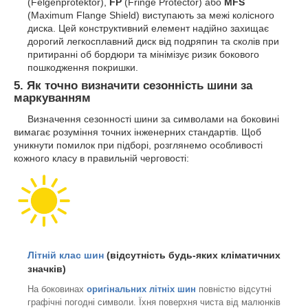
(Felgenprotektor),
FP
(Fringe Protector) або
MFS
(Maximum Flange Shield) виступають за межі колісного
диска. Цей конструктивний елемент надійно захищає
дорогий легкосплавний диск від подряпин та сколів при
притиранні об бордюри та мінімізує ризик бокового
пошкодження покришки.
5. Як точно визначити сезонність шини за
маркуванням
Визначення сезонності шини за символами на боковині
вимагає розуміння точних інженерних стандартів. Щоб
уникнути помилок при підборі, розглянемо особливості
кожного класу в правильній черговості:
Літній клас шин
(відсутність будь-яких кліматичних
значків)
На боковинах
оригінальних літніх шин
повністю відсутні
графічні погодні символи. Їхня поверхня чиста від малюнків