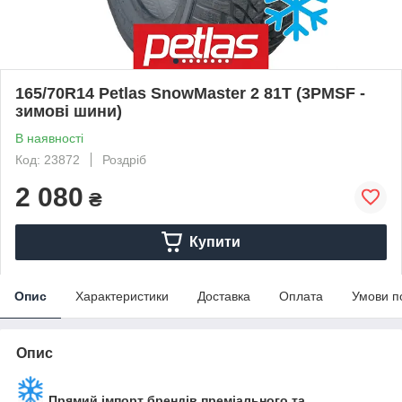
165/70R14 Petlas SnowMaster 2 81T (3PMSF -
зимові шини)
В наявності
Код: 23872
Роздріб
2 080
₴
Купити
Опис
Характеристики
Доставка
Оплата
Умови п
Опис
Прямий імпорт брендів преміального та