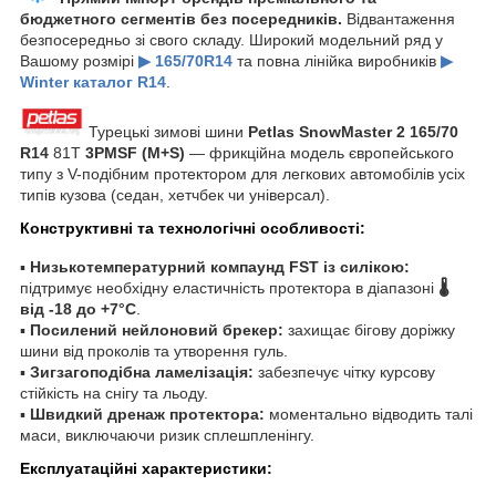
бюджетного сегментів без посередників.
Відвантаження
безпосередньо зі свого складу. Широкий модельний ряд у
Вашому розмірі
▶ 165/70R14
та повна лінійка виробників
▶
Winter каталог R14
.
Турецькі зимові шини
Petlas SnowMaster 2
165/70
R14
81T
3PMSF (M+S)
— фрикційна модель європейського
типу з V-подібним протектором для легкових автомобілів усіх
типів кузова (седан, хетчбек чи універсал).
Конструктивні та технологічні особливості:
▪
Низькотемпературний компаунд FST із силікою:
підтримує необхідну еластичність протектора в діапазоні
🌡️
від -18 до +7°C
.
▪
Посилений нейлоновий брекер:
захищає бігову доріжку
шини від проколів та утворення гуль.
▪
Зигзагоподібна ламелізація:
забезпечує чітку курсову
стійкість на снігу та льоду.
▪
Швидкий дренаж протектора:
моментально відводить талі
маси, виключаючи ризик сплешпленінгу.
Експлуатаційні характеристики: