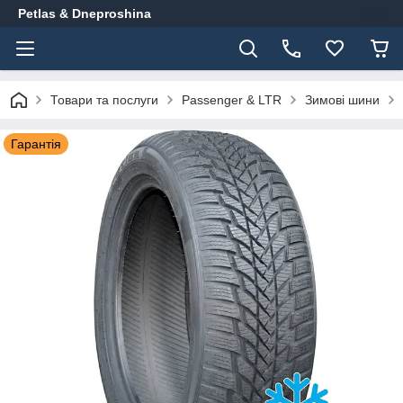
Petlas & Dneproshina
Товари та послуги
Passenger & LTR
Зимові шини
Гарантія