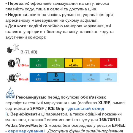
▪
Переваги:
ефективне гальмування на снігу, висока
плавність ходу, тиша в салоні та доступна ціна.
▪
Недоліки:
знижена чіткість рульового управління при
агресивному маневруванні на сухому асфальті.
▪
Для кого:
водії зі спокійною манерою керування, які
ставлять у пріоритет безпеку на снігу, плавність ходу та
акустичний комфорт.
B (71 dB)
Рекомендуємо
перед покупкою
обов'язково
перевіряти технічні маркування шин (особливо
XL/RF
; зимові
сертифікати
3PMSF
/
ICE Grip
- детальний огляд
ℹ️
)
. Верифікувати
ці параметри, а також офіційні показники
зчеплення, паливної ефективності та шуму для
165/70R14
Petlas SnowMaster 2
можна безпосередньо у реєстрі
EPREL
- євромаркування ℹ️
.
Доступна функція онлайн-порівняння