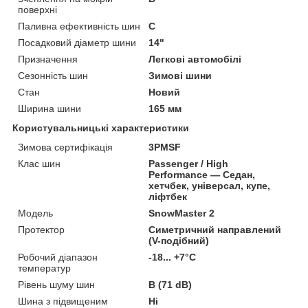
поверхні
Паливна ефективність шин
C
Посадковий діаметр шини
14"
Призначення
Легкові автомобілі
Сезонність шин
Зимові шини
Стан
Новий
Ширина шини
165 мм
Користувальницькі характеристики
Зимова сертифікація
3PMSF
Клас шин
Passenger / High
Performance — Седан,
хетчбек, універсал, купе,
ліфтбек
Мoдель
SnowMaster 2
Протектор
Симетричний направлений
(V-подібний)
Робочий діапазон
-18... +7°C
температур
Рівень шуму шин
B (71 dB)
Шина з підвищеним
Ні