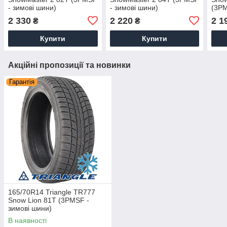
- зимові шини)
- зимові шини)
(3PM
2 330
2 220
2 1
₴
₴
Купити
Купити
Акційні пропозиції та новинки
Гарантія
165/70R14 Triangle TR777
Snow Lion 81T (3PMSF -
зимові шини)
В наявності