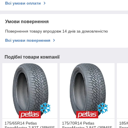
Всі умови оплати
Умови повернення
Повернення товару впродовж 14 днів за домовленістю
Всі умови повернення
Подібні товари компанії
175/65R14 Petlas
175/70R14 Petlas
185/
SnowMaster 2 82T (3PMSF
SnowMaster 2 84T (3PMSF
Snow