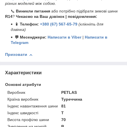
різних моделей між собою.
📞
Виникли питання
або потрібно підібрати зимові шини
R14
?
Чекаємо на Ваш дзвінок | повідомлення:
📱 Телефон:
+380 (67) 567-65-79
(клікніть для
дзвінка)
💬 Месенджери:
Написати в Viber
|
Написати в
Telegram
Приховати
Характеристики
Основні атрибути
Виробник
PETLAS
Країна виробник
Туреччина
Індекс навантаження шини
81
Індекс швидкості
T
Висота профілю шини
70
Зчеплення на мокрій
B