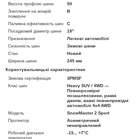
Висота профілю шини
50
Зчеплення на мокрій
B
поверхні
Паливна ефективність шин
C
Посадковий діаметр шини
18"
Призначення
Легкові автомобілі
Сезонність шин
Зимові шини
Стан
Новий
Ширина шини
245 мм
Користувальницькі характеристики
Зимова сертифікація
3PMSF
Клас шин
Heavy SUV / 4WD —
Повнорозмірні
позашляховики, рамні
джипи, важкі повнопривідні
автомобілі 4x4 AWD
Мoдель
SnowMaster 2 Sport
Протектор
Асиметричний
ненаправлений
Робочий діапазон
-15... +7°C
температур