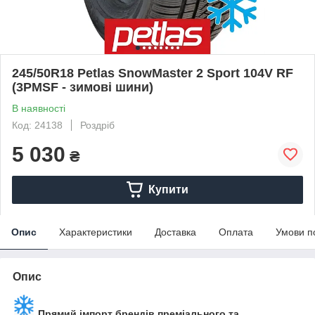
245/50R18 Petlas SnowMaster 2 Sport 104V RF
(3PMSF - зимові шини)
В наявності
Код: 24138
Роздріб
5 030
₴
Купити
Опис
Характеристики
Доставка
Оплата
Умови п
Опис
Прямий імпорт брендів преміального та