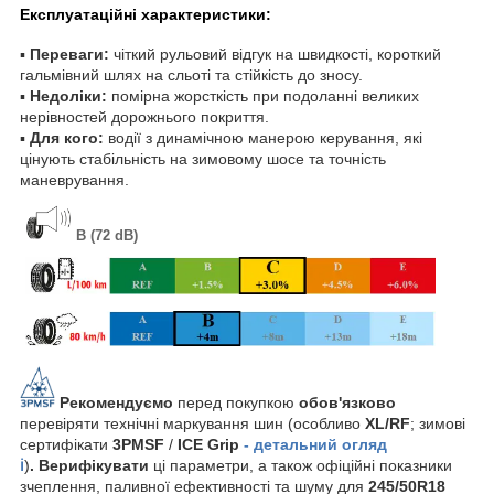
Експлуатаційні характеристики:
▪
Переваги:
чіткий рульовий відгук на швидкості, короткий
гальмівний шлях на сльоті та стійкість до зносу.
▪
Недоліки:
помірна жорсткість при подоланні великих
нерівностей дорожнього покриття.
▪
Для кого:
водії з динамічною манерою керування, які
цінують стабільність на зимовому шосе та точність
маневрування.
B (72 dB)
Рекомендуємо
перед покупкою
обов'язково
перевіряти технічні маркування шин (особливо
XL/RF
; зимові
сертифікати
3PMSF
/
ICE Grip
- детальний огляд
ℹ️
)
. Верифікувати
ці параметри, а також офіційні показники
зчеплення, паливної ефективності та шуму для
245/50R18