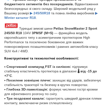
бюджетного сегментів без посередників.
Відвантаження
безпосередньо зі свого складу. Широкий модельний ряд у
Вашому розмірі
▶ 245/50R18
та повна лінійка виробників
▶
Winter каталог R18
.
Турецькі зимові шини
Petlas SnowMaster 2 Sport
245/50 R18
104V
3PMSF (M+S)
— фрикційна модель
європейського типу з асиметричним протектором High
Performance та посиленою боковиною для важких
повнорозмірних позашляховиків і рамних автомобілів класу
SUV 4x4 / 4WD.
Конструктивні та технологічні особливості:
▪
Спортивний компаунд FST із силікою:
підтримує
стабільну еластичність протектора в діапазоні
🌡️ від -15 до
+7°C
.
▪
Посилене зовнішнє плече:
захищає від ударів, забезпечує
стабільність траєкторії та безпеку в крутих поворотах.
▪
Глибока 3D-ламелізація:
формує численні гострі кромки
для ефективного розгону по снігу.
▪
Три поздовжні канали:
гарантують швидкий дренаж плями
контакту, виключаючи ризик сплешпленінгу.