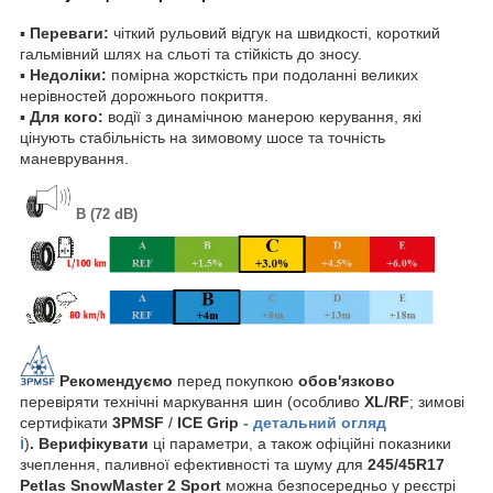
▪
Переваги:
чіткий рульовий відгук на швидкості, короткий
гальмівний шлях на сльоті та стійкість до зносу.
▪
Недоліки:
помірна жорсткість при подоланні великих
нерівностей дорожнього покриття.
▪
Для кого:
водії з динамічною манерою керування, які
цінують стабільність на зимовому шосе та точність
маневрування.
B (72 dB)
Рекомендуємо
перед покупкою
обов'язково
перевіряти технічні маркування шин (особливо
XL/RF
; зимові
сертифікати
3PMSF
/
ICE Grip
- детальний огляд
ℹ️
)
. Верифікувати
ці параметри, а також офіційні показники
зчеплення, паливної ефективності та шуму для
245/45R17
Petlas SnowMaster 2 Sport
можна безпосередньо у реєстрі