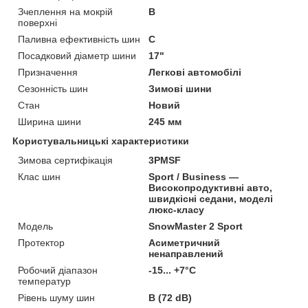
Зчеплення на мокрій
B
поверхні
Паливна ефективність шин
C
Посадковий діаметр шини
17"
Призначення
Легкові автомобілі
Сезонність шин
Зимові шини
Стан
Новий
Ширина шини
245 мм
Користувальницькі характеристики
Зимова сертифікація
3PMSF
Клас шин
Sport / Business —
Високопродуктивні авто,
швидкісні седани, моделі
люкс-класу
Мoдель
SnowMaster 2 Sport
Протектор
Асиметричний
ненаправлений
Робочий діапазон
-15... +7°C
температур
Рівень шуму шин
B (72 dB)