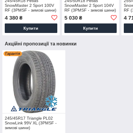
245/45R18 Petlas
245/50R18 Petlas
255/
SnowMaster 2 Sport 100V
SnowMaster 2 Sport 104V
Snow
RF (3PMSF - зимові шини)
RF (3PMSF - зимові шини)
RF (
4 380
5 030
4 7
₴
₴
Купити
Купити
Акційні пропозиції та новинки
Гарантія
245/45R17 Triangle PL02
SnowLink 99V XL (3PMSF -
зимові шини)