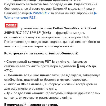
бюджетного сегментів без посередників.
Відвантаження
безпосередньо зі свого складу. Широкий модельний ряд у
Вашому розмірі
▶ 245/45R17
та повна лінійка виробників
▶
Winter каталог R17
.
Турецькі зимові шини
Petlas SnowMaster 2 Sport
245/45 R17
99V
3PMSF (M+S)
— фрикційна модель
європейського типу з асиметричним протектором High
Performance для швидкісних седанів, динамічних хетчбеків та
авто зі спортивним характером керованості.
Конструктивні та технологічні особливості:
▪
Спортивний компаунд FST із силікою:
підтримує
стабільну еластичність протектора в діапазоні
🌡️ від -15 до
+7°C
.
▪
Посилене зовнішнє плече:
захищає від ударів, забезпечує
стабільність траєкторії та безпеку в крутих поворотах.
▪
Глибока 3D-ламелізація:
формує численні гострі кромки
для ефективного розгону по снігу.
▪
Три поздовжні канали:
гарантують швидкий дренаж плями
контакту, виключаючи ризик сплешпленінгу.
Експлуатаційні характеристики: