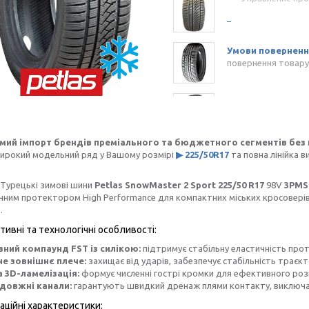
повернення товару
мий імпорт брендів преміального та бюджетного сегментів без 
Широкий модельний ряд у Вашому розмірі
▶ 225/50R17
та повна лінійка в
Турецькі зимові шини
Petlas SnowMaster 2 Sport
225/50 R17
98V
3PMS
ним протектором High Performance для компактних міських кросоверів,
.
тивні та технологічні особливості:
ний компаунд FST із силікою:
підтримує стабільну еластичність про
е зовнішнє плече:
захищає від ударів, забезпечує стабільність траєкт
 3D-ламелізація:
формує численні гострі кромки для ефективного розго
довжні канали:
гарантують швидкий дренаж плями контакту, виключа
аційні характеристики: