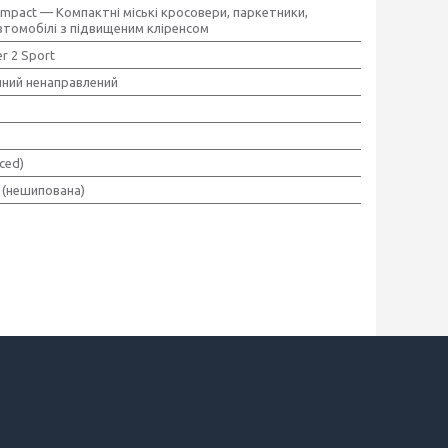
mpact — Компактні міські кросовери, паркетники,
втомобілі з підвищеним кліренсом
r 2 Sport
ний ненаправлений
ced)
 (нешипована)