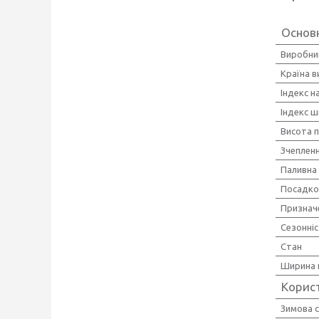
Основн
Виробни
Країна 
Індекс 
Індекс ш
Висота 
Зчепленн
Паливна
Посадко
Признач
Сезонні
Стан
Ширина 
Корис
Зимова 