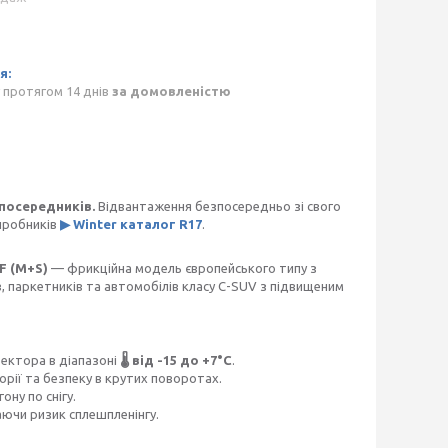
 протягом 14 днів
за домовленістю
посередників.
Відвантаження безпосередньо зі свого
иробників
▶ Winter каталог R17
.
F (M+S)
— фрикційна модель європейського типу з
 паркетників та автомобілів класу C-SUV з підвищеним
тектора в діапазоні
🌡️ від -15 до +7°C
.
орії та безпеку в крутих поворотах.
ну по снігу.
ючи ризик сплешпленінгу.