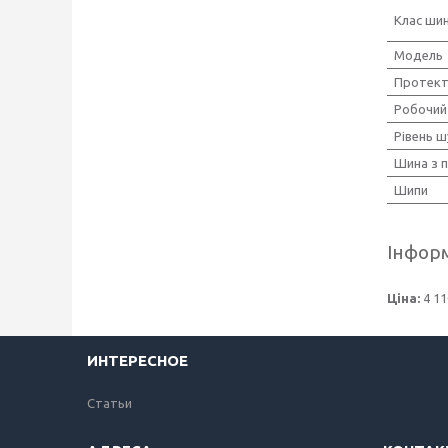
Клас ши
Мoдель
Протек
Робочий
Рівень 
Шина з 
Шипи
Інформ
Ціна:
4 11
ИНТЕРЕСНОЕ
Статьи