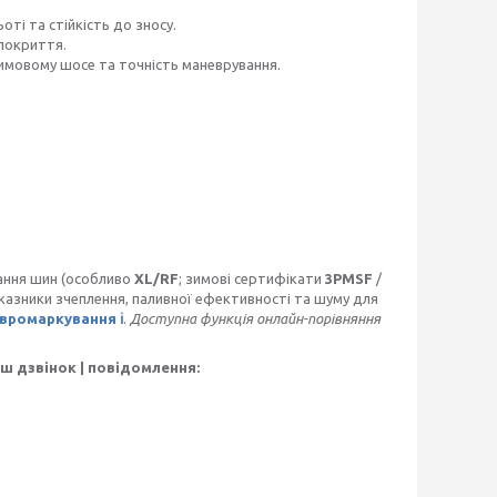
оті та стійкість до зносу.
покриття.
зимовому шосе та точність маневрування.
ання шин (особливо
XL/RF
; зимові сертифікати
3PMSF
/
оказники зчеплення, паливної ефективності та шуму для
вромаркування ℹ️
.
Доступна функція онлайн-порівняння
ш дзвінок | повідомлення: