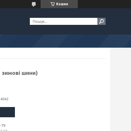
Кошик
 зимові шини)
24042
-79
одаж