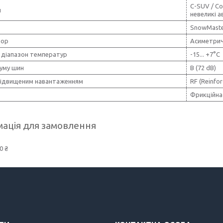
C-SUV / Co
н
невеликі а
SnowMaste
тор
Асиметрич
 діапазон температур
-15... +7°C
шуму шин
B (72 dB)
підвищеним навантаженням
RF (Reinfor
Фрикційна
ація для замовлення
0 ₴