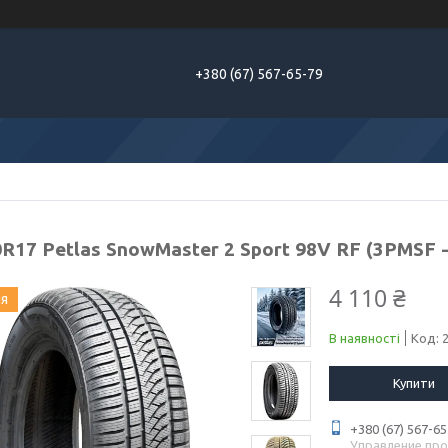
+380 (67) 567-65-79
R17 Petlas SnowMaster 2 Sport 98V RF (3PMSF -
4 110 ₴
ия
В наявності
Код:
Купити
+380 (67) 567-65
Управление пр