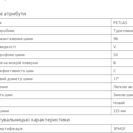
і атрибути
к
PETLAS
виробник
Туреччина
навантаження шини
98
видкості
V
профілю шини
50
я на мокрій поверхні
B
 ефективність шин
C
вий діаметр шини
17"
ення
Легкові ав
сть шин
Зимові ши
Новий
шини
225 мм
тувальницькі характеристики
сертифікація
3PMSF