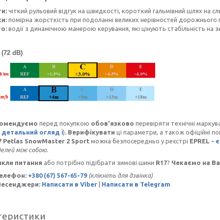
и:
чіткий рульовий відгук на швидкості, короткий гальмівний шлях на сль
и:
помірна жорсткість при подоланні великих нерівностей дорожнього 
о:
водії з динамічною манерою керування, які цінують стабільність на 
 (72 dB)
омендуємо
перед покупкою
обов'язково
перевіряти технічні маркув
 детальний огляд ℹ️
)
. Верифікувати
ці параметри, а також офіційні п
7 Petlas SnowMaster 2 Sport
можна безпосередньо у реєстрі
EPREL
- є
делей між собою.
икли питання
або потрібно підібрати зимові шини
R17
?
Чекаємо на Ва
Телефон:
+380 (67) 567-65-79
(клікніть для дзвінка)
Месенджери:
Написати в Viber
|
Написати в Telegram
теристики