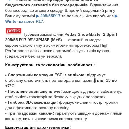
бюджетного сегментів без посередників.
Відвантаження
безпосередньо зі свого складу. Широкий модельний ряд у
Вашому розмірі
▶ 205/55R17
та повна лінійка виробників
▶
Winter каталог R17
.
Турецькі зимові шини
Petlas SnowMaster 2 Sport
205/55 R17
95V
3PMSF (M+S)
— фрикційна модель
європейського типу з асиметричним протектором High
Performance для легкових автомобілів усіх типів кузова
(седан, хетчбек чи універсал).
Конструктивні та технологічні особливості:
▪
Спортивний компаунд FST із силікою:
підтримує
стабільну еластичність протектора в діапазоні
🌡️ від -15 до
+7°C
.
▪
Посилене зовнішнє плече:
захищає від ударів, забезпечує
стабільність траєкторії та безпеку в крутих поворотах.
▪
Глибока 3D-ламелізація:
формує численні гострі кромки
для ефективного розгону по снігу.
▪
Три поздовжні канали:
гарантують швидкий дренаж плями
контакту, виключаючи ризик сплешпленінгу.
Експлуатаційні характеристики: