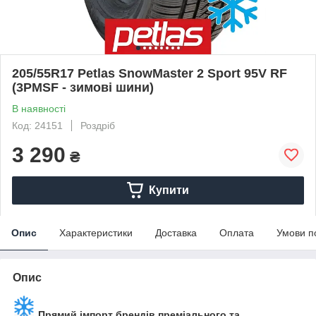
205/55R17 Petlas SnowMaster 2 Sport 95V RF
(3PMSF - зимові шини)
В наявності
Код: 24151
Роздріб
3 290
₴
Купити
Опис
Характеристики
Доставка
Оплата
Умови п
Опис
Прямий імпорт брендів преміального та