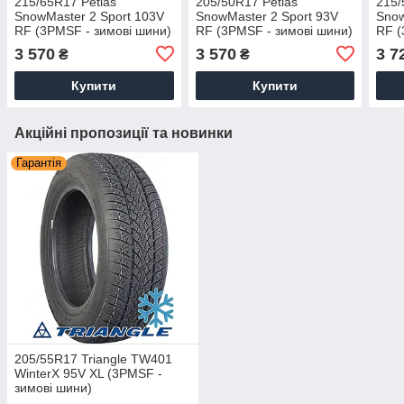
215/65R17 Petlas
205/50R17 Petlas
215/
SnowMaster 2 Sport 103V
SnowMaster 2 Sport 93V
Snow
RF (3PMSF - зимові шини)
RF (3PMSF - зимові шини)
RF (
3 570
3 570
3 7
₴
₴
Купити
Купити
Акційні пропозиції та новинки
Гарантія
205/55R17 Triangle TW401
WinterX 95V XL (3PMSF -
зимові шини)