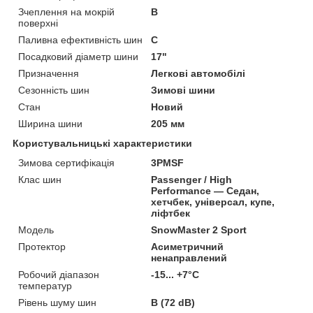
Зчеплення на мокрій
B
поверхні
Паливна ефективність шин
C
Посадковий діаметр шини
17"
Призначення
Легкові автомобілі
Сезонність шин
Зимові шини
Стан
Новий
Ширина шини
205 мм
Користувальницькі характеристики
Зимова сертифікація
3PMSF
Клас шин
Passenger / High
Performance — Седан,
хетчбек, універсал, купе,
ліфтбек
Мoдель
SnowMaster 2 Sport
Протектор
Асиметричний
ненаправлений
Робочий діапазон
-15... +7°C
температур
Рівень шуму шин
B (72 dB)