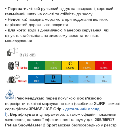
▪
Переваги:
чіткий рульовий відгук на швидкості, короткий
гальмівний шлях на сльоті та стійкість до зносу.
▪
Недоліки:
помірна жорсткість при подоланні великих
нерівностей дорожнього покриття.
▪
Для кого:
водії з динамічною манерою керування, які
цінують стабільність на зимовому шосе та точність
маневрування.
B (72 dB)
Рекомендуємо
перед покупкою
обов'язково
перевіряти технічні маркування шин (особливо
XL/RF
; зимові
сертифікати
3PMSF
/
ICE Grip
- детальний огляд
ℹ️
)
. Верифікувати
ці параметри, а також офіційні показники
зчеплення, паливної ефективності та шуму для
205/55R17
Petlas SnowMaster 2 Sport
можна безпосередньо у реєстрі