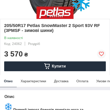
205/50R17 Petlas SnowMaster 2 Sport 93V RF
(3PMSF - зимові шини)
В наявності
Код: 24062
Роздріб
3 570
₴
Купити
Опис
Характеристики
Доставка
Оплата
Умови п
Опис
Прямий імпорт брендів преміального та