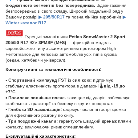
бюджетного сегментів без посередників.
Відвантаження
безпосередньо зі свого складу. Широкий модельний ряд у
Вашому розмірі
▶ 205/50R17
та повна лінійка виробників
▶
Winter каталог R17
.
Турецькі зимові шини
Petlas SnowMaster 2 Sport
205/50 R17
93V
3PMSF (M+S)
— фрикційна модель
європейського типу з асиметричним протектором High
Performance для легкових автомобілів усіх типів кузова
(седан, хетчбек чи універсал).
Конструктивні та технологічні особливості:
▪
Спортивний компаунд FST із силікою:
підтримує
стабільну еластичність протектора в діапазоні
🌡️ від -15 до
+7°C
.
▪
Посилене зовнішнє плече:
захищає від ударів, забезпечує
стабільність траєкторії та безпеку в крутих поворотах.
▪
Глибока 3D-ламелізація:
формує численні гострі кромки
для ефективного розгону по снігу.
▪
Три поздовжні канали:
гарантують швидкий дренаж плями
контакту, виключаючи ризик сплешпленінгу.
Експлуатаційні характеристики: