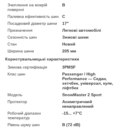
Зчеплення на мокрій
B
поверхні
Паливна ефективність шин
C
Посадковий діаметр шини
17"
Призначення
Легкові автомобілі
Сезонність шин
Зимові шини
Стан
Новий
Ширина шини
205 мм
Користувальницькі характеристики
Зимова сертифікація
3PMSF
Клас шин
Passenger / High
Performance — Седан,
хетчбек, універсал, купе,
ліфтбек
Мoдель
SnowMaster 2 Sport
Протектор
Асиметричний
ненаправлений
Робочий діапазон
-15... +7°C
температур
Рівень шуму шин
B (72 dB)