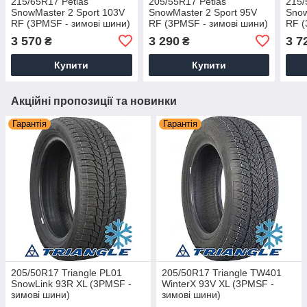
215/65R17 Petlas
205/55R17 Petlas
215/
SnowMaster 2 Sport 103V
SnowMaster 2 Sport 95V
Snow
RF (3PMSF - зимові шини)
RF (3PMSF - зимові шини)
RF (
3 570
3 290
3 7
₴
₴
Купити
Купити
Акційні пропозиції та новинки
Гарантія
Гарантія
205/50R17 Triangle PL01
205/50R17 Triangle TW401
SnowLink 93R XL (3PMSF -
WinterX 93V XL (3PMSF -
зимові шини)
зимові шини)