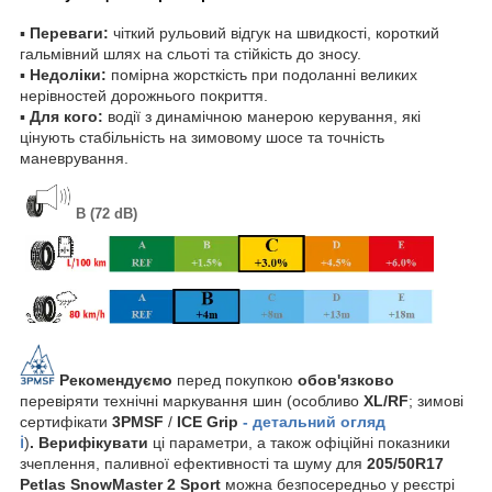
▪
Переваги:
чіткий рульовий відгук на швидкості, короткий
гальмівний шлях на сльоті та стійкість до зносу.
▪
Недоліки:
помірна жорсткість при подоланні великих
нерівностей дорожнього покриття.
▪
Для кого:
водії з динамічною манерою керування, які
цінують стабільність на зимовому шосе та точність
маневрування.
B (72 dB)
Рекомендуємо
перед покупкою
обов'язково
перевіряти технічні маркування шин (особливо
XL/RF
; зимові
сертифікати
3PMSF
/
ICE Grip
- детальний огляд
ℹ️
)
. Верифікувати
ці параметри, а також офіційні показники
зчеплення, паливної ефективності та шуму для
205/50R17
Petlas SnowMaster 2 Sport
можна безпосередньо у реєстрі