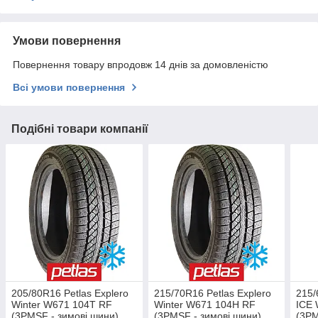
Умови повернення
Повернення товару впродовж 14 днів за домовленістю
Всі умови повернення
Подібні товари компанії
205/80R16 Petlas Explero
215/70R16 Petlas Explero
215/
Winter W671 104T RF
Winter W671 104H RF
ICE
(3PMSF - зимові шини)
(3PMSF - зимові шини)
(3PM