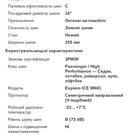
Паливна ефективність шин
C
Посадковий діаметр шини
16"
Призначення
Легкові автомобілі
Сезонність шин
Зимові шини
Стан
Новий
Ширина шини
255 мм
Користувальницькі характеристики
Зимова сертифікація
3PMSF
Клас шин
Passenger / High
Performance — Седан,
хетчбек, універсал, купе,
ліфтбек
Мoдель
Explero ICE W681
Протектор
Симетричний направлений
(V-подібний)
Робочий діапазон
-22... +7°C
температур
Рівень шуму шин
B (73 dB)
Шина з підвищеним
Ні
навантаженням