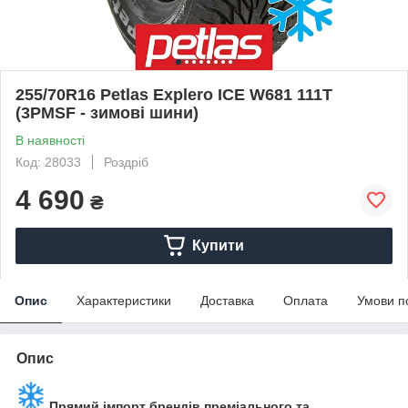
255/70R16 Petlas Explero ICE W681 111T
(3PMSF - зимові шини)
В наявності
Код: 28033
Роздріб
4 690
₴
Купити
Опис
Характеристики
Доставка
Оплата
Умови п
Опис
Прямий імпорт брендів преміального та