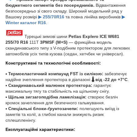
бюджетного сегментів без посередників.
Відвантаження
безпосередньо зі свого складу. Широкий модельний ряд у
Вашому розмірі
▶ 255/70R16
та повна лінійка виробників
▶
Winter каталог R16
.
Турецькі зимові шини
Petlas Explero ICE W681
255/70 R16
111T
3PMSF (M+S)
— фрикційна модель
скандинавського типу з V-подібним протектором для легкових
автомобілів усіх типів кузова (седан, хетчбек чи універсал).
Конструктивні та технологічні особливості:
▪
Термоеластичний компаунд FST із силікою:
забезпечує
надійне зчеплення протектора в діапазоні
🌡️ від -22 до +7°C
.
▪
Скандинавський малюнок протектора:
гарантує
максимальну тягу та стабільність на щільному снігу.
▪
Щільна зигзагоподібна ламелізація:
створює безліч
кромок зачеплення для безпечного гальмування.
▪
Спеціальні блоки-ґрунтозачепи:
полегшують виїзд із
заметів та колії, а глибокі канали знижують ризик
сплешпленінгу.
Експлуатаційні характеристики: