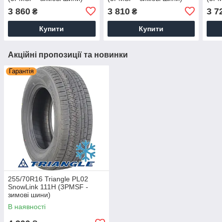
3 860
3 810
3 7
₴
₴
Купити
Купити
Акційні пропозиції та новинки
Гарантія
255/70R16 Triangle PL02
SnowLink 111H (3PMSF -
зимові шини)
В наявності