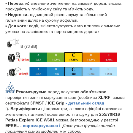
▪
Переваги:
впевнене зчеплення на зимовій дорозі, висока
прохідність у глибокому снігу та м'якість ходу.
▪
Недоліки:
підвищений рівень шуму та збільшений
гальмівний шлях на сухому асфальті.
▪
Для кого:
водії, які експлуатують авто в типових зимових
умовах на засніжених та нерозчищених дорогах.
B (73 dB)
Рекомендуємо
перед покупкою
обов'язково
перевіряти технічні маркування шин (особливо
XL/RF
; зимові
сертифікати
3PMSF
/
ICE Grip
- детальний огляд
ℹ️
)
. Верифікувати
ці параметри, а також офіційні показники
зчеплення, паливної ефективності та шуму для
255/70R16
Petlas Explero ICE W681
можна безпосередньо у реєстрі
EPREL
- євромаркування ℹ️
.
Доступна функція онлайн-
порівняння різних моделей між собою.