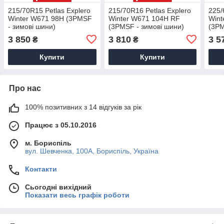
215/70R15 Petlas Explero
215/70R16 Petlas Explero
225/
Winter W671 98H (3PMSF
Winter W671 104H RF
Wint
- зимові шини)
(3PMSF - зимові шини)
(3PM
3 850
3 810
3 5
₴
₴
Купити
Купити
Про нас
100% позитивних з 14 відгуків за рік
Працює з 05.10.2016
м. Бориспіль
вул. Шевченка, 100А, Бориспіль, Україна
Контакти
Сьогодні вихідний
Показати весь графік роботи