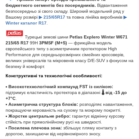
бюджетного сегментів без посередників.
Відвантаження
безпосередньо зі свого складу. Широкий модельний ряд у
Вашому розмірі
▶ 215/65R17
та повна лінійка виробників
▶
Winter каталог R17
.
Турецькі зимові шини
Petlas Explero Winter W671
215/65 R17
99H
3PMSF (M+S)
— фрикційна модель
європейського типу з асиметричним протектором High
Performance для середньорозмірних сімейних кросоверів,
великих універсалів та мікровенів класу D/E-SUV з фокусом на
безпеку й комфорт.
Конструктивні та технологічні особливості:
▪
Високотехнологічний компаунд FST із силікою:
підтримує еластичність протектора в діапазоні
🌡️ від -15 до
+7°C
.
▪
Асиметрична структура блоків:
розподіляє навантаження,
покращуючи керованість на сухому та мокрому покритті.
▪
Жорстке центральне ребро:
гарантує відмінну курсову
стійкість при прямолінійному русі на швидкості.
▪
Посилена плечова зона:
збільшує пляму контакту з
дорогою, захищаючи від нерівномірного зносу.