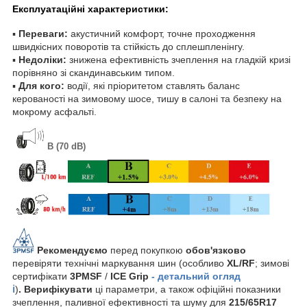
Експлуатаційні характеристики:
▪
Переваги:
акустичний комфорт, точне проходження
швидкісних поворотів та стійкість до сплешпленінгу.
▪
Недоліки:
знижена ефективність зчеплення на гладкій кризі
порівняно зі скандинавським типом.
▪
Для кого:
водії, які пріоритетом ставлять баланс
керованості на зимовому шосе, тишу в салоні та безпеку на
мокрому асфальті.
B (70 dB)
Рекомендуємо
перед покупкою
обов'язково
перевіряти технічні маркування шин (особливо
XL/RF
; зимові
сертифікати
3PMSF
/
ICE Grip
- детальний огляд
ℹ️
)
. Верифікувати
ці параметри, а також офіційні показники
зчеплення, паливної ефективності та шуму для
215/65R17