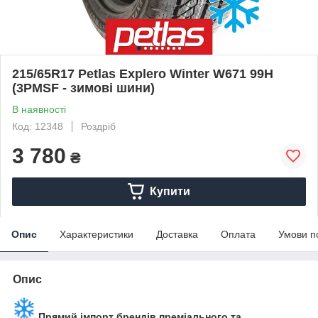
215/65R17 Petlas Explero Winter W671 99H
(3PMSF - зимові шини)
В наявності
Код: 12348
Роздріб
3 780
₴
Купити
Опис
Характеристики
Доставка
Оплата
Умови п
Опис
Прямий імпорт брендів преміального та