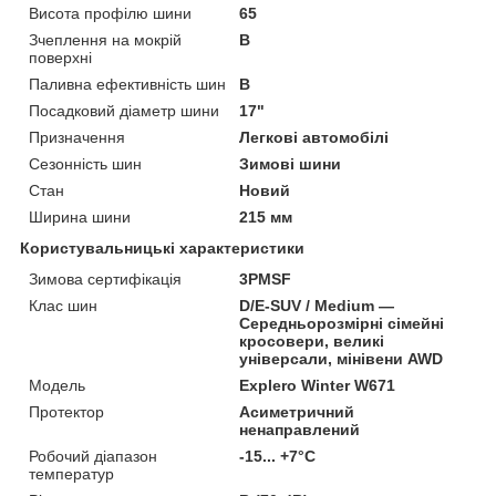
Висота профілю шини
65
Зчеплення на мокрій
B
поверхні
Паливна ефективність шин
B
Посадковий діаметр шини
17"
Призначення
Легкові автомобілі
Сезонність шин
Зимові шини
Стан
Новий
Ширина шини
215 мм
Користувальницькі характеристики
Зимова сертифікація
3PMSF
Клас шин
D/E-SUV / Medium —
Середньорозмірні сімейні
кросовери, великі
універсали, мінівени AWD
Мoдель
Explero Winter W671
Протектор
Асиметричний
ненаправлений
Робочий діапазон
-15... +7°C
температур