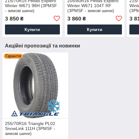
215/70R15 Petlas Explero
205/80R16 Petlas Explero
215/
Winter W671 98H (3PMSF
Winter W671 104T RF
Wint
- зимові шини)
(3PMSF - зимові шини)
(3PM
3 850
3 860
3 8
₴
₴
Купити
Купити
Акційні пропозиції та новинки
Гарантія
255/70R16 Triangle PL02
SnowLink 111H (3PMSF -
зимові шини)