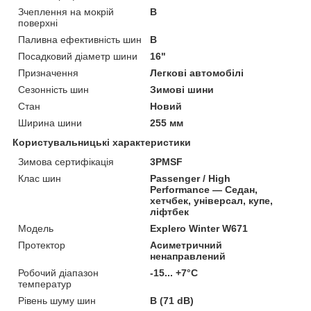
Зчеплення на мокрій
B
поверхні
Паливна ефективність шин
B
Посадковий діаметр шини
16"
Призначення
Легкові автомобілі
Сезонність шин
Зимові шини
Стан
Новий
Ширина шини
255 мм
Користувальницькі характеристики
Зимова сертифікація
3PMSF
Клас шин
Passenger / High
Performance — Седан,
хетчбек, універсал, купе,
ліфтбек
Мoдель
Explero Winter W671
Протектор
Асиметричний
ненаправлений
Робочий діапазон
-15... +7°C
температур
Рівень шуму шин
B (71 dB)