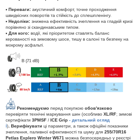
▪
Переваги:
акустичний комфорт, точне проходження
швидкісних поворотів та стійкість до сплешпленінгу.
▪
Недоліки:
знижена ефективність зчеплення на гладкій кризі
порівняно зі скандинавським типом.
▪
Для кого:
водії, які пріоритетом ставлять баланс
керованості на зимовому шосе, тишу в салоні та безпеку на
мокрому асфальті.
B (71 dB)
Рекомендуємо
перед покупкою
обов'язково
перевіряти технічні маркування шин (особливо
XL/RF
; зимові
сертифікати
3PMSF
/
ICE Grip
- детальний огляд
ℹ️
)
. Верифікувати
ці параметри, а також офіційні показники
зчеплення, паливної ефективності та шуму для
255/70R16
Petlas Explero Winter W671
можна безпосередньо у реєстрі