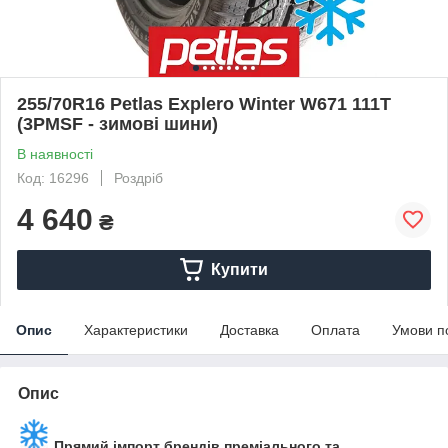
255/70R16 Petlas Explero Winter W671 111T
(3PMSF - зимові шини)
В наявності
Код: 16296
Роздріб
4 640
₴
Купити
Опис
Характеристики
Доставка
Оплата
Умови п
Опис
Прямий імпорт брендів преміального та