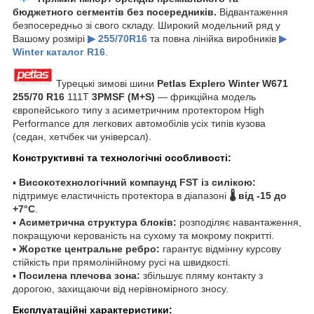
бюджетного сегментів без посередників.
Відвантаження
безпосередньо зі свого складу. Широкий модельний ряд у
Вашому розмірі
▶ 255/70R16
та повна лінійка виробників
▶
Winter каталог R16
.
Турецькі зимові шини
Petlas Explero Winter W671
255/70 R16
111T
3PMSF (M+S)
— фрикційна модель
європейського типу з асиметричним протектором High
Performance для легкових автомобілів усіх типів кузова
(седан, хетчбек чи універсал).
Конструктивні та технологічні особливості:
▪
Високотехнологічний компаунд FST із силікою:
підтримує еластичність протектора в діапазоні
🌡️ від -15 до
+7°C
.
▪
Асиметрична структура блоків:
розподіляє навантаження,
покращуючи керованість на сухому та мокрому покритті.
▪
Жорстке центральне ребро:
гарантує відмінну курсову
стійкість при прямолінійному русі на швидкості.
▪
Посилена плечова зона:
збільшує пляму контакту з
дорогою, захищаючи від нерівномірного зносу.
Експлуатаційні характеристики: