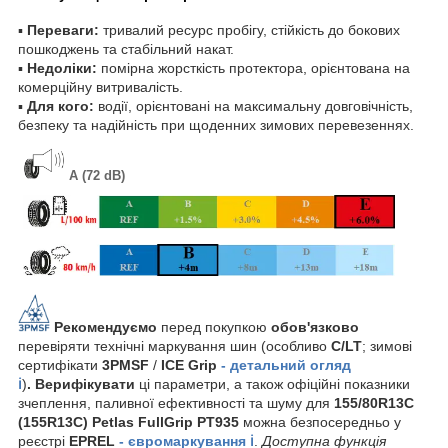
▪
Переваги:
тривалий ресурс пробігу, стійкість до бокових
пошкоджень та стабільний накат.
▪
Недоліки:
помірна жорсткість протектора, орієнтована на
комерційну витривалість.
▪
Для кого:
водії, орієнтовані на максимальну довговічність,
безпеку та надійність при щоденних зимових перевезеннях.
A (72 dB)
Рекомендуємо
перед покупкою
обов'язково
перевіряти технічні маркування шин (особливо
С/LT
; зимові
сертифікати
3PMSF
/
ICE Grip
- детальний огляд
ℹ️
)
. Верифікувати
ці параметри, а також офіційні показники
зчеплення, паливної ефективності та шуму для
155/80R13C
(155R13C) Petlas FullGrip PT935
можна безпосередньо у
реєстрі
EPREL
- євромаркування ℹ️
.
Доступна функція