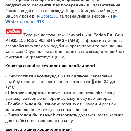
бюджетного сегментів без посередників.
Відвантаження
безпосередньо зі свого складу. Широкий модельний ряд у
Вашому розмірі
▶ 155R13C
та повна лінійка виробників
▶
Winter каталог R13
.
Турецькі легковантажні зимові шини
Petlas FullGrip
PT935
155 R13C
90/89N
3PMSF (M+S)
— фрикційна модель
європейського типу з V-подібним протектором та посиленим
каркасом C-type для малотоннажних вантажівок, комерційних
фургонів і мікроавтобусів (LCV).
Конструктивні та технологічні особливості:
▪
Зносостійкий компаунд FST із силікою:
забезпечує
надійну еластичність протектора в діапазоні
🌡️ від -22 до
+7°C
.
▪
Широке квадратне плече:
рівномірно розподіляє вагу
вантажу, запобігаючи передчасному зносу протектора.
▪
Глибокі V-подібні канали:
гарантують швидкий дренаж
зони зчеплення, мінімізуючи сплешпленінг.
▪
Зигзагоподібні ламелі:
створюють додаткові гострі кромки
для стабільного зчеплення на снігу.
Експлуатаційні характеристики: