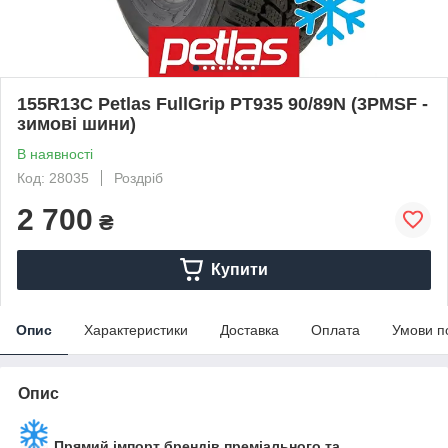
155R13C Petlas FullGrip PT935 90/89N (3PMSF -
зимові шини)
В наявності
Код: 28035
Роздріб
2 700
₴
Купити
Опис
Характеристики
Доставка
Оплата
Умови п
Опис
Прямий імпорт брендів преміального та