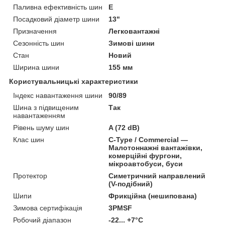
Паливна ефективність шин
E
Посадковий діаметр шини
13"
Призначення
Легковантажні
Сезонність шин
Зимові шини
Стан
Новий
Ширина шини
155 мм
Користувальницькі характеристики
Індекс навантаження шини
90/89
Шина з підвищеним
Так
навантаженням
Рівень шуму шин
A (72 dB)
Клас шин
C-Type / Commercial —
Малотоннажні вантажівки,
комерційні фургони,
мікроавтобуси, буси
Протектор
Симетричний направлений
(V-подібний)
Шипи
Фрикційна (нешипована)
Зимова сертифікація
3PMSF
Робочий діапазон
-22... +7°C