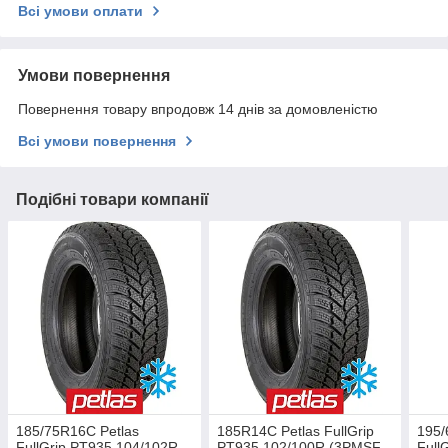
Всі умови оплати
Умови повернення
Повернення товару впродовж 14 днів за домовленістю
Всі умови повернення
Подібні товари компанії
185/75R16C Petlas
185R14C Petlas FullGrip
195/
FullGrip PT935 104/102R
PT935 102/100R (3PMSF -
Full