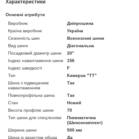
Характеристики
Основні атрибути
Виробник
Дніпрошина
Країна виробник
Україна
Сезонність шин
Всесезонні шини
Вид шини
Діагональна
Посадковий діаметр шини
20"
Індекс навантаження шини
156
Індекс швидкості
F
Тип
Камерна "TT"
Шина з підвищеним
Так
навантаженням
Повнопрофільна шина
Так
Стан
Новий
Висота профілю шини
70
Тип шини для спецтехніки
Пневматична
(Шинокомплект)
Ширина шини
500 мм
Шина із захистом обода
Да