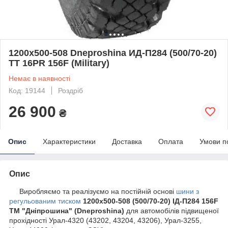
1200х500-508 Dneproshina ИД-П284 (500/70-20)
TT 16PR 156F (Military)
Немає в наявності
Код: 19144
Роздріб
26 900
₴
Опис
Характеристики
Доставка
Оплата
Умови п
Опис
Виробляємо та реалізуємо на постійній основі
шини з
регульованим тиском
1200х500-508 (500/70-20) ІД-П284 156F
ТМ "Дніпрошина" (Dneproshina)
для автомобілів підвищеної
прохідності Урал-4320 (43202, 43204, 43206), Урал-3255,