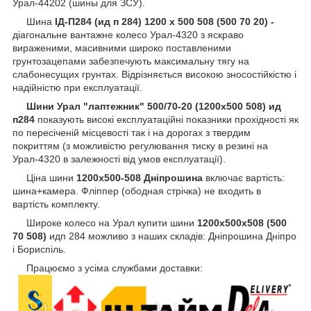
Урал-44202 (шины для ЗСУ).
Шина
ІД-П284 (ид п 284) 1200 x 500 508 (500 70 20) -
діагональне вантажне колесо Урал-4320 з яскраво
вираженими, масивними широко поставленими
грунтозацепами забезпечують максимальну тягу на
слабонесущих грунтах. Відрізняється високою зносостійкістю і
надійністю при експлуатації.
Шини Урал "лаптежник" 500/70-20 (1200х500 508) ид
п284
показують високі експлуатаційні показники прохідності як
по пересіченій місцевості так і на дорогах з твердим
покриттям (з можливістю регулювання тиску в резині на
Урал-4320 в залежності від умов експлуатації).
Ціна шини
1200х500-508 Дніпрошина
включає вартість:
шина+камера. Фліппер (ободная стрічка) не входить в
вартість комплекту.
Широке колесо на Урал купити шини
1200х500х508 (500
70 508)
идп 284 можливо з наших складів: Дніпрошина Дніпро
і Бориспіль.
Працюємо з усіма службами доставки: