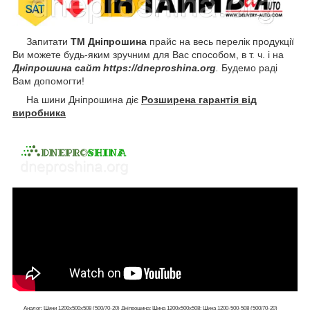
Запитати
ТМ Дніпрошина
прайс на весь перелік продукції
Ви можете будь-яким зручним для Вас способом, в т. ч. і на
Дніпрошина сайт https://dneproshina.org
.
Будемо раді
Вам допомогти!
На шини Дніпрошина діє
Розширена гарантія від
виробника
Аналог: Шини 1200х500х508 (500/70-20) Дніпрошина; Шина 1200х500х508; Шина 1200-500-508 (500/70-20)