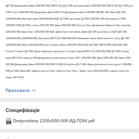
ІДП-284 Дніпрошина; Шина 1200*500-508 (500/70-20) ІД-П 284; вантажна Шина 1200*500-508 (500/70-20) ІД-П 284 для
УРАЛ; Гума 1200х500-508 Дніпрошина; Шини 500/70-20 Дніпрошина; Шини 1200/500-508 ІДП-284; Шина ІДП-284
1200х500х508; Вантажні шини 1200х500х508 АШК ІД-П284; автошини ІД П284 1200*500-508; Автошина на УРАЛ
1200/500 R508 ІД П284; колеса 1200 500 508; Шини 1200х500 508; Гума на Урал Дніпрошина; Шини на Урал розміри
1200х500-508; Шина Урал 1200х500-508 АШК; Шини Урал лаптежник; Шини ІДП 284 ціна;Гума на УрАЛ ІДП-284
1200х500х508 (1200/500х508); Автошина 500/70-20 1200х500х508 Нижнекамскшина; Шини низького тиску ІДП 284
1200х500х508; Шина 1200х500х508 ціна в Україні; Шина 1200х500-508 НкШЗ ІД-П284; 500/70-508 (
1200х500
-
508
)
Forward Traction ІД-П284; Шини підвищеної прохідності на Урал; Шина 500/70-20 (1200-500-508) ІД-П284 Росава;
шина 500 70r20; шини ідп 284 Дніпрошина; розмір шини на Урал 5557 1200х500-508; Шина 1200-500-508; Шини 1200-
500-508 Дніпрошина; Шина 1200/500-508 (500/70-508) Omskshina ІД-П-284; Шина діагональної конструкції 1200х500-
508 Ід-П284; Шини ІДП; широка гума на Урал; шини на Укал Некст; Шини, гума
1200х500х508; широке колесо на
Украл 500 70r20;
Приховати
Специфікація
Dneproshina 1200х500-508 ИД-П284.pdf