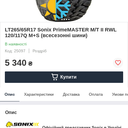
LT265/65R17 Sonix PrimeMASTER M/Т II RWL
120/117Q M+S (всесезонні шини)
В наявності
Код: 25097
Роздріб
5 340
₴
Купити
Опис
Характеристики
Доставка
Оплата
Умови п
Опис
Офіційний представник Sonix в Україні.