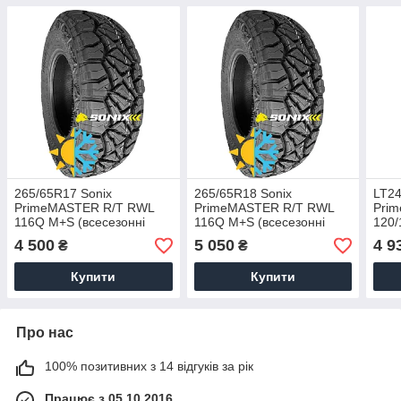
265/65R17 Sonix
265/65R18 Sonix
LT24
PrimeMASTER R/Т RWL
PrimeMASTER R/Т RWL
Pri
116Q M+S (всесезонні
116Q M+S (всесезонні
120/
шини)
шини)
шин
4 500
5 050
4 9
₴
₴
Купити
Купити
Про нас
100% позитивних з 14 відгуків за рік
Працює з 05.10.2016