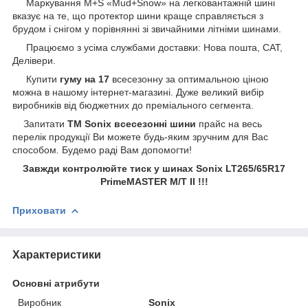
Маркування M+S «Mud+Snow» на легковантажній шині
вказує на те, що протектор шини краще справляється з
брудом і снігом у порівнянні зі звичайними літніми шинами.
Працюємо з усіма службами доставки: Нова пошта, САТ,
Делівери.
Купити
гуму на 17
всесезонну за оптимальною ціною
можна в нашому інтернет-магазині. Дуже великий вибір
виробників від бюджетних до преміального сегмента.
Запитати
ТМ Sonix всесезонні шини
прайс на весь
перелік продукції Ви можете будь-яким зручним для Вас
способом
.
Будемо раді Вам допомогти!
Завжди контролюйте тиск у шинах Sonix LT265/65R17
PrimeMASTER M/Т II !!!
Приховати
Характеристики
Основні атрибути
Виробник
Sonix