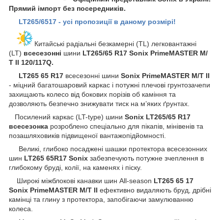
Прямий імпорт без посередників.
LT265/6517 - усі пропозиції в даному розмірі!
Китайські радіальні безкамерні (TL) легковантажні
(LT)
всесезонні
шини
LT265/65 R17 Sonix PrimeMASTER M/
Т II 120/117Q.
LT265 65 R17
всесезонні шини
Sonix PrimeMASTER M/Т II
- міцний багатошаровий каркас і потужні плечові грунтозачепи
захищають колесо від бокових порізів об каміння та
дозволяють безпечно знижувати тиск на м’яких ґрунтах.
Посилений каркас (LT-type) шини
Sonix
LT265/65 R17
всесезонка
розроблено спеціально для пікапів, мінівенів та
позашляховиків підвищеної вантажопідйомності.
Великі, глибоко посаджені шашки протектора всесезонних
шин
LT265 65R17 Sonix
забезпечують потужне зчеплення в
глибокому бруді, колії, на каменях і піску.
Широкі міжблокові канавки шин All-season
LT265 65 17
Sonix PrimeMASTER M/Т II
ефективно видаляють бруд, дрібні
камінці та глину з протектора, запобігаючи замулюванню
колеса.