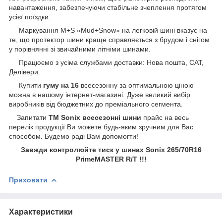
навантаження, забезпечуючи стабільне зчеплення протягом
усієї поїздки.
Маркування M+S «Mud+Snow» на легковій шині вказує на
те, що протектор шини краще справляється з брудом і снігом
у порівнянні зі звичайними літніми шинами.
Працюємо з усіма службами доставки: Нова пошта, САТ,
Делівери.
Купити
гуму на 16
всесезонну за оптимальною ціною
можна в нашому інтернет-магазині. Дуже великий вибір
виробників від бюджетних до преміального сегмента.
Запитати
ТМ Sonix всесезонні шини
прайс на весь
перелік продукції Ви можете будь-яким зручним для Вас
способом
.
Будемо раді Вам допомогти!
Завжди контролюйте тиск у шинах Sonix 265/70R16
PrimeMASTER R/Т !!!
Приховати
Характеристики