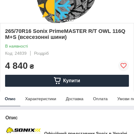
265/70R16 Sonix PrimeMASTER R/Т OWL 116Q
M+S (всесезонні шини)
В наявності
Код: 24839
Роздріб
4 840
₴
Купити
Опис
Характеристики
Доставка
Оплата
Умови п
Опис
Офіційний представник Sonix в Україні.