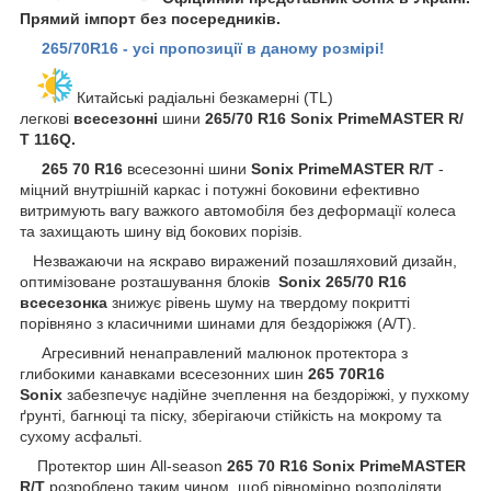
Прямий імпорт без посередників.
265/70R16 - усі пропозиції в даному розмірі!
Китайські радіальні безкамерні (TL)
легкові
всесезонні
шини
265/70 R16 Sonix PrimeMASTER R/
Т 116Q.
265 70 R16
всесезонні шини
Sonix PrimeMASTER R/Т
-
міцний внутрішній каркас і потужні боковини ефективно
витримують вагу важкого автомобіля без деформації колеса
та захищають шину від бокових порізів.
Незважаючи на яскраво виражений позашляховий дизайн,
оптимізоване розташування блоків
Sonix
265/70 R16
всесезонка
знижує рівень шуму на твердому покритті
порівняно з класичними шинами для бездоріжжя (A/T).
Агресивний ненаправлений малюнок протектора з
глибокими канавками всесезонних шин
265 70R16
Sonix
забезпечує надійне зчеплення на бездоріжжі, у пухкому
ґрунті, багнюці та піску, зберігаючи стійкість на мокрому та
сухому асфальті.
Протектор шин All-season
265 70 R16 Sonix PrimeMASTER
R/Т
розроблено таким чином, щоб рівномірно розподіляти