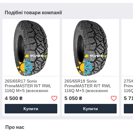
Подібні товари компанії
265/65R17 Sonix
265/65R18 Sonix
275/
PrimeMASTER R/Т RWL
PrimeMASTER R/Т RWL
Pri
116Q M+S (всесезонні
116Q M+S (всесезонні
116Q
шини)
шини)
шин
4 500
5 050
5 7
₴
₴
Купити
Купити
Про нас