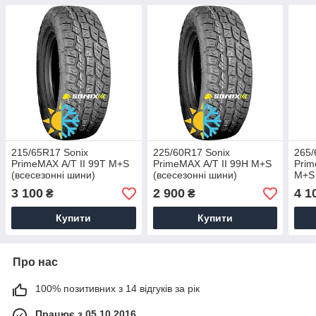
215/65R17 Sonix
225/60R17 Sonix
265/
PrimeMAX А/Т II 99T M+S
PrimeMAX А/Т II 99H M+S
Prim
(всесезонні шини)
(всесезонні шини)
M+S 
3 100
2 900
4 1
₴
₴
Купити
Купити
Про нас
100% позитивних з 14 відгуків за рік
Працює з 05.10.2016