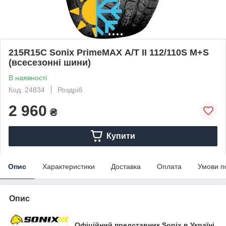
215R15C Sonix PrimeMAX А/Т II 112/110S M+S
(всесезонні шини)
В наявності
Код: 24834
Роздріб
2 960
₴
Купити
Опис
Характеристики
Доставка
Оплата
Умови п
Опис
Офіційний представник Sonix в Україні.