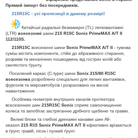
Прямий імпорт без посередників.
215R15С - усі пропозиції в даному розмірі!
Китайські радіальні безкамерні (TL) легковантажні
(LTR)
всесезонні
шини
215 R15С Sonix PrimeMAX А/Т II
112/110S.
215R15С
всесезонні шини
Sonix PrimeMAX А/Т II
- гумова
суміш містить компоненти, стійкі до абразивного стирання,
розривів та механічних пошкоджень від гострих колій або
скелястого ґрунту.
Посилений каркас (C-type) шини
Sonix
215/80 R15С
всесезонка
розроблено спеціально для легких вантажівок,
фургонів та мікроавтобусів і розраховано на високі
навантаження.
Особлива геометрія внутрішніх каналів протектора
всесезонних шин
215R15С Sonix
сприяє самоочищенню
колеса та запобігає застряганню дрібного щебеню та гравію.
Великі блоки та глибокі дренажні канавки шин All-
season
215 R15 Sonix PrimeMAX А/Т II
ефективно врізаються
в ґрунт, гравій, пісок і пухкий ґрунт.