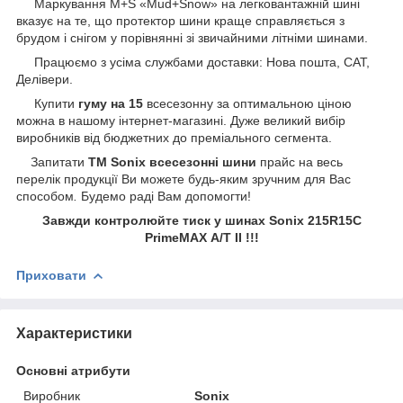
Маркування M+S «Mud+Snow» на легковантажній шині
вказує на те, що протектор шини краще справляється з
брудом і снігом у порівнянні зі звичайними літніми шинами.
Працюємо з усіма службами доставки: Нова пошта, САТ,
Делівери.
Купити
гуму на 15
всесезонну за оптимальною ціною
можна в нашому інтернет-магазині. Дуже великий вибір
виробників від бюджетних до преміального сегмента.
Запитати
ТМ Sonix всесезонні шини
прайс на весь
перелік продукції Ви можете будь-яким зручним для Вас
способом
.
Будемо раді Вам допомогти!
Завжди контролюйте тиск у шинах Sonix 215R15С
PrimeMAX А/Т II !!!
Приховати
Характеристики
Основні атрибути
Виробник
Sonix