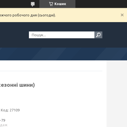
Кошик
ижчого робочого дня (сьогодні).
сезонні шини)
Код:
27109
-79
одаж