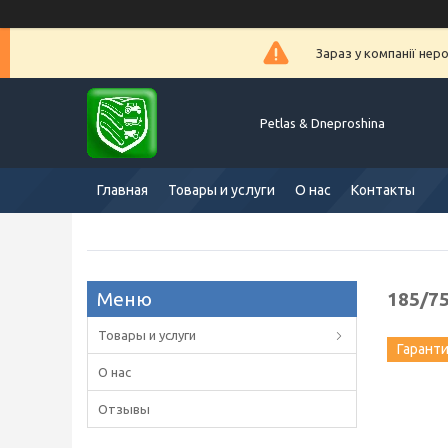
Зараз у компанії нер
Petlas & Dneproshina
Главная
Товары и услуги
О нас
Контакты
185/75
Товары и услуги
Гарант
О нас
Отзывы