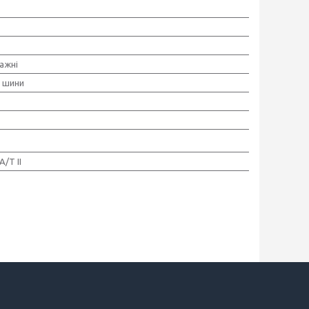
ажні
і шини
/Т II