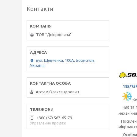
Контакти
ТОВ "Дніпрошина"
вул. Шевченка, 100А, Бориспіль,
Україна
185/75
Артем Олександрович
Ки
185 75
механічни
+380 (67) 567-65-79
Посилени
Управление продаж
мікроавто
Особлива