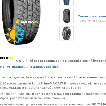
повернення товару
Офіційний представник Sonix в Україні. Прямий імпорт 
R16 - усі пропозиції в даному розмірі!
тайські радіальні безкамерні (TL) легковантажні (LTR)
всесезонні
шини
 R16С
всесезонні шини
Sonix PrimeMAX А/Т II
- гумова суміш містить ком
х пошкоджень від гострих колій або скелястого ґрунту.
й каркас (C-type) шини
Sonix
185/75 R16С всесезонка
розроблено спеці
бусів і розраховано на високі навантаження.
 геометрія внутрішніх каналів протектора всесезонних шин
185 75R16