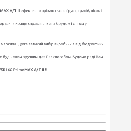
eMAX А/Т II
ефективно врізаються в ґрунт, гравій, пісок і
 шини краще справляється з брудом і снігом у
магазині. Дуже великий вибір виробників від бюджетних
те будь-яким зручним для Вас способом
.
Будемо раді Вам
R16С PrimeMAX А/Т II !!!