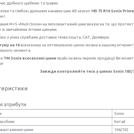
нню дрібного щебеню та гравію.
оки та глибокі дренажні канавки шин All-season
185 75 R16 Sonix Prim
унт.
я M+S «Mud+Snow» на легковантажній шині вказує на те, що протектор
і зі звичайними літніми шинами.
 з усіма службами доставки: Нова пошта, САТ, Делівери.
гуму на 16
всесезонну за оптимальною ціною можна в нашому інтернет-
льного сегмента.
ти
ТМ Sonix всесезонні шини
прайс на весь перелік продукції Ви може
и!
Завжди контролюйте тиск у шинах Sonix 185/75
теристики
і атрибути
к
Sonix
виробник
Китай
навантаження шини
104/102