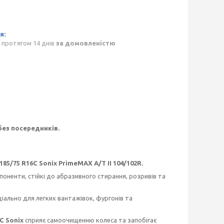
 протягом 14 днів
за домовленістю
без посередників.
185/75 R16С Sonix PrimeMAX А/Т II 104/102R.
поненти, стійкі до абразивного стирання, розривів та
ально для легких вантажівок, фургонів та
С Sonix
сприяє самоочищенню колеса та запобігає