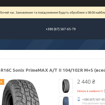
обочий час. Замовлення та повідомлення будуть оброблені з 08:00 найбл
+380 (67) 567-65-79
R16C Sonix PrimeMAX А/Т II 104/102R M+S (все
2 440 ₴
ия
Немає в наявності
+380 (67) 567-65
Управление пр