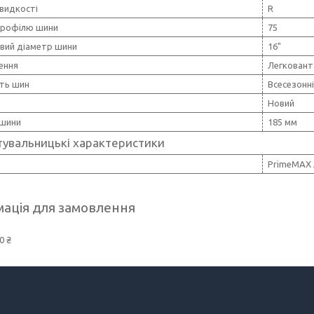
видкості
R
профілю шини
75
вий діаметр шини
16"
ення
Легковант
сть шин
Всесезонн
Новий
шини
185 мм
тувальницькі характеристики
PrimeMAX А
ація для замовлення
0 ₴