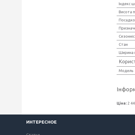
Індекс ш
Висота 
Посадко
Признач
Сезонні
Стан
Ширина 
Корис
Мoдель
Інформ
Ціна:
2 44
ИНТЕРЕСНОЕ
Статьи