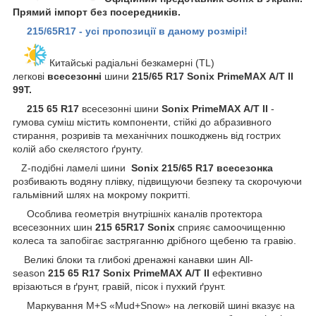
Прямий імпорт без посередників.
215/65R17 - усі пропозиції в даному розмірі!
Китайські радіальні безкамерні (TL)
легкові
всесезонні
шини
215/65 R17 Sonix PrimeMAX А/Т II
99T.
215 65 R17
всесезонні шини
Sonix PrimeMAX А/Т II
-
гумова суміш містить компоненти, стійкі до абразивного
стирання, розривів та механічних пошкоджень від гострих
колій або скелястого ґрунту.
Z-подібні ламелі шини
Sonix
215/65 R17 всесезонка
розбивають водяну плівку, підвищуючи безпеку та скорочуючи
гальмівний шлях на мокрому покритті.
Особлива геометрія внутрішніх каналів протектора
всесезонних шин
215 65R17 Sonix
сприяє самоочищенню
колеса та запобігає застряганню дрібного щебеню та гравію.
Великі блоки та глибокі дренажні канавки шин All-
season
215 65 R17 Sonix PrimeMAX А/Т II
ефективно
врізаються в ґрунт, гравій, пісок і пухкий ґрунт.
Маркування M+S «Mud+Snow» на легковій шині вказує на