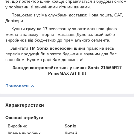
те, що протектор шини краще справляється з брудом і снігом
у порівнянні зі звичайними літніми шинами.
Працюємо з усіма службами доставки: Нова пошта, САТ,
Делівери.
Купити
гуму на 17
всесезонну за оптимальною ціною
можна в нашому інтернет-магазині. Дуже великий вибір
виробників від бюджетних до преміального сегмента.
Запитати
ТМ Sonix всесезонні шини
прайс на весь
перелік продукції Ви можете будь-яким зручним для Вас
способом
.
Будемо раді Вам допомогти!
Завжди контролюйте тиск у шинах Sonix 215/65R17
PrimeMAX А/Т II !!!
Приховати
Характеристики
Основні атрибути
Виробник
Sonix
Країна виробник
Китай