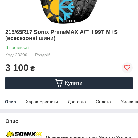
215/65R17 Sonix PrimeMAX А/Т II 99T M+S
(всесезонні шини)
В наявності
Код: 23390
Роздріб
3 100
₴
Купити
Опис
Характеристики
Доставка
Оплата
Умови п
Опис
Офіційний представник Sonix в Україні.