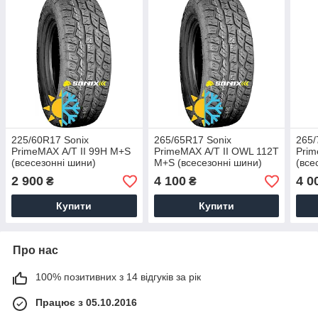
225/60R17 Sonix
265/65R17 Sonix
265/
PrimeMAX А/Т II 99H M+S
PrimeMAX А/Т II OWL 112T
Prim
(всесезонні шини)
M+S (всесезонні шини)
(все
2 900
4 100
4 0
₴
₴
Купити
Купити
Про нас
100% позитивних з 14 відгуків за рік
Працює з 05.10.2016