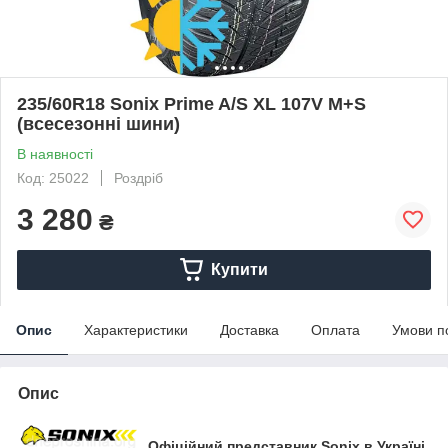
235/60R18 Sonix Prime A/S XL 107V M+S
(всесезонні шини)
В наявності
Код: 25022
Роздріб
3 280
₴
Купити
Опис
Характеристики
Доставка
Оплата
Умови п
Опис
Офіційний представник Sonix в Україні.