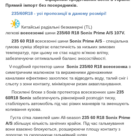
Прямий імпорт без посередників.
235/60R18 - усі пропозиції в даному розмірі!
Китайські радіальні безкамерні (TL)
легкові
всесезонні
шини
235/60 R18 Sonix Prime A/S 107V.
235 60 R18
всесезонні шини
Sonix Prime A/S
- спеціальна
гумова суміш зберігає еластичність за низьких зимових
температур, при цьому не стає надто м’якою влітку,
забезпечуючи оптимальний баланс зносостійкості.
V-подібний протектор шини
Sonix
235/60 R18 всесезонка
з
симетричним малюнком та вираженими дренажними
каналами ефективно захоплює та відводить воду, талий сніг і
сльоту з зони контакту, мінімізуючи ризик аквапланування.
Посилені блоки з боків протектора всесезонних шин
235
60R18 Sonix
забезпечують рівномірний розподіл тиску,
стабілізують автомобіль під час різких маневрів та зменшують
коливання кузова.
Густа сітка ламелей шин All-season
235 60 R18 Sonix Prime
A/S
збільшує кількість зачіпних крайок. Під час гальмування
вони взаємно блокуються, розширюючи площу контакту з
дорогою та скорочуючи гальмівний шлях.