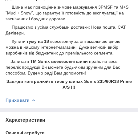
Шина має повноцінне зимове маркування 3PMSF та M+S
"Mud + Snow", що гарантує її готовність до експлуатації на
засніжених і брудних дорогах.
Працюємо з усіма службами доставки: Нова пошта, САТ,
Делівери.
Купити
гуму на 18
всесезонну за оптимальною ціною
можна в нашому інтернет-магазині. Дуже великий вибір
виробників від бюджетних до преміального сегмента.
Запитати
ТМ Sonix всесезонні шини
прайс на весь
перелік продукції Ви можете будь-яким зручним для Вас
способом
.
Будемо раді Вам допомогти!
Завжди контролюйте тиск у шинах Sonix 235/60R18 Prime
A/S !!!
Приховати
Характеристики
Основні атрибути