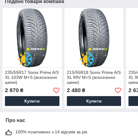
Подібні товари компанії
235/55R17 Sonix Prime A/S
215/55R18 Sonix Prime A/S
235/
XL 103W M+S (всесезонні
XL 99V M+S (всесезонні
XL 9
шини)
шини)
шин
2 870
2 480
2 6
₴
₴
Купити
Купити
Про нас
100% позитивних з 14 відгуків за рік