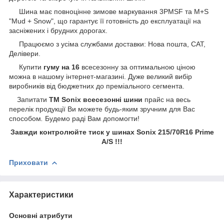
Шина має повноцінне зимове маркування 3PMSF та M+S
"Mud + Snow", що гарантує її готовність до експлуатації на
засніжених і брудних дорогах.
Працюємо з усіма службами доставки: Нова пошта, САТ,
Делівери.
Купити
гуму на 16
всесезонну за оптимальною ціною
можна в нашому інтернет-магазині. Дуже великий вибір
виробників від бюджетних до преміального сегмента.
Запитати
ТМ Sonix всесезонні шини
прайс на весь
перелік продукції Ви можете будь-яким зручним для Вас
способом
.
Будемо раді Вам допомогти!
Завжди контролюйте тиск у шинах Sonix 215/70R16 Prime
A/S !!!
Приховати
Характеристики
Основні атрибути