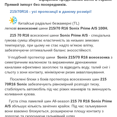
Прямий імпорт без посередників.
215/70R16 - усі пропозиції в даному розмірі!
Китайські радіальні безкамерні (TL)
легкові
всесезонні
шини
215/70 R16 Sonix Prime A/S 100H.
215 70 R16
всесезонні шини
Sonix Prime A/S
- спеціальна
гумова суміш зберігає еластичність за низьких зимових
температур, при цьому не стає надто м’якою влітку,
забезпечуючи оптимальний баланс зносостійкості.
V-подібний протектор шини
Sonix
215/70 R16 всесезонка
з
симетричним малюнком та вираженими дренажними
каналами ефективно захоплює та відводить воду, талий сніг і
сльоту з зони контакту, мінімізуючи ризик аквапланування.
Посилені блоки з боків протектора всесезонних шин
215
70R16 Sonix
забезпечують рівномірний розподіл тиску,
стабілізують автомобіль під час різких маневрів та зменшують
коливання кузова.
Густа сітка ламелей шин All-season
215 70 R16 Sonix Prime
A/S
збільшує кількість зачіпних крайок. Під час гальмування
вони взаємно блокуються, розширюючи площу контакту з
дорогою та скорочуючи гальмівний шлях.