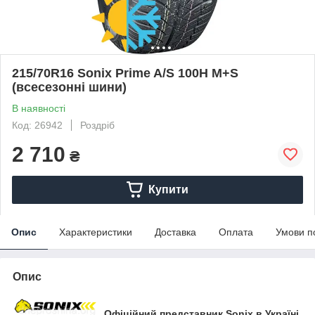
215/70R16 Sonix Prime A/S 100H M+S
(всесезонні шини)
В наявності
Код: 26942
Роздріб
2 710
₴
Купити
Опис
Характеристики
Доставка
Оплата
Умови п
Опис
Офіційний представник Sonix в Україні.