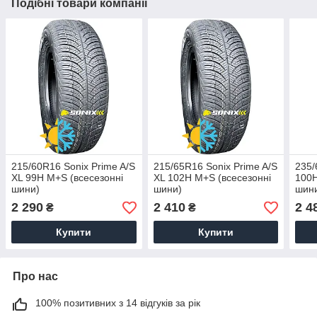
Подібні товари компанії
215/60R16 Sonix Prime A/S
215/65R16 Sonix Prime A/S
235/
XL 99H M+S (всесезонні
XL 102H M+S (всесезонні
100H
шини)
шини)
шин
2 290
2 410
2 4
₴
₴
Купити
Купити
Про нас
100% позитивних з 14 відгуків за рік