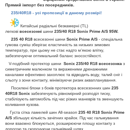
Прямий імпорт без посередників.
235/40R18 - усі пропозиції в даному розмірі!
Китайські радіальні безкамерні (TL)
легкові
всесезонні
шини
235/40 R18 Sonix Prime A/S 95W.
235 40 R18
всесезонні шини
Sonix Prime A/S
- спеціальна
гумова суміш зберігає еластичність за низьких зимових
температур, при цьому не стає надто м’якою влітку,
забезпечуючи оптимальний баланс зносостійкості.
V-подібний протектор шини
Sonix
235/40 R18 всесезонка
з
симетричним малюнком та вираженими дренажними
каналами ефективно захоплює та відводить воду, талий сніг і
сльоту з зони контакту, мінімізуючи ризик аквапланування.
Посилені блоки з боків протектора всесезонних шин
235
40R18 Sonix
забезпечують рівномірний розподіл тиску,
стабілізують автомобіль під час різких маневрів та зменшують
коливання кузова.
Густа сітка ламелей шин All-season
235 40 R18 Sonix Prime
A/S
збільшує кількість зачіпних крайок. Під час гальмування
вони взаємно блокуються, розширюючи площу контакту з
дорогою та скорочуючи гальмівний шлях.