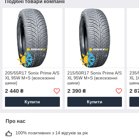
Подібні товари компанії
205/55R17 Sonix Prime A/S
215/50R17 Sonix Prime A/S
235/
XL 95W M+S (всесезонні
XL 95W M+S (всесезонні
XL 1
шини)
шини)
шин
2 440
2 390
2 8
₴
₴
Купити
Купити
Про нас
100% позитивних з 14 відгуків за рік