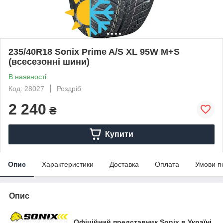
235/40R18 Sonix Prime A/S XL 95W M+S
(всесезонні шини)
В наявності
Код: 28027
Роздріб
2 240
₴
Купити
Опис
Характеристики
Доставка
Оплата
Умови п
Опис
Офіційний представник Sonix в Україні.