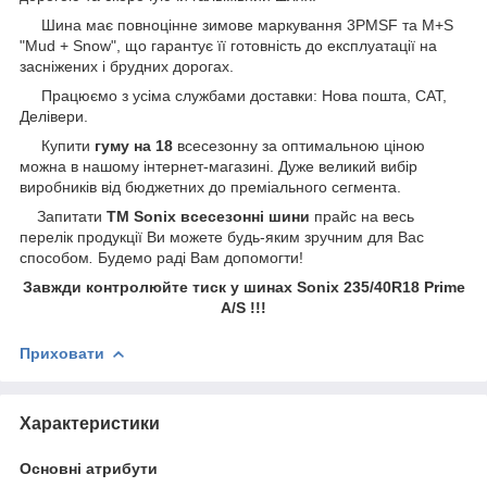
Шина має повноцінне зимове маркування 3PMSF та M+S
"Mud + Snow", що гарантує її готовність до експлуатації на
засніжених і брудних дорогах.
Працюємо з усіма службами доставки: Нова пошта, САТ,
Делівери.
Купити
гуму на 18
всесезонну за оптимальною ціною
можна в нашому інтернет-магазині. Дуже великий вибір
виробників від бюджетних до преміального сегмента.
Запитати
ТМ Sonix всесезонні шини
прайс на весь
перелік продукції Ви можете будь-яким зручним для Вас
способом
.
Будемо раді Вам допомогти!
Завжди контролюйте тиск у шинах Sonix 235/40R18 Prime
A/S !!!
Приховати
Характеристики
Основні атрибути