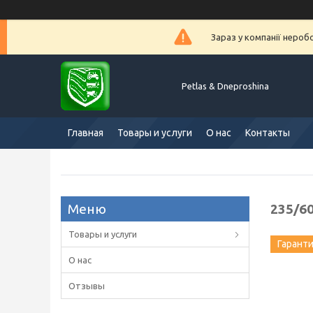
Зараз у компанії нероб
Petlas & Dneproshina
Главная
Товары и услуги
О нас
Контакты
235/60
Товары и услуги
Гарант
О нас
Отзывы