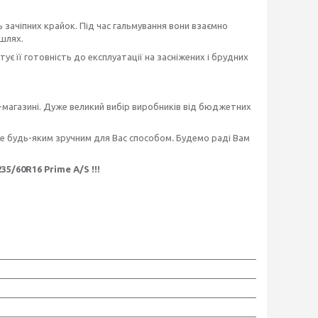
ь зачіпних крайок. Під час гальмування вони взаємно
шлях.
її готовність до експлуатації на засніжених і брудних
магазині. Дуже великий вибір виробників від бюджетних
те будь-яким зручним для Вас способом
.
Будемо раді Вам
/60R16 Prime A/S !!!