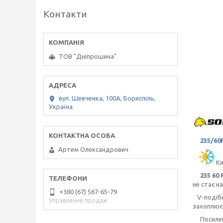
Контакти
ТОВ "Дніпрошина"
вул. Шевченка, 100А, Бориспіль,
Україна
235/60
Артем Олександрович
Ки
235 60 
не стає н
+380 (67) 567-65-79
V-подіб
Управление продаж
захоплює 
Посилені