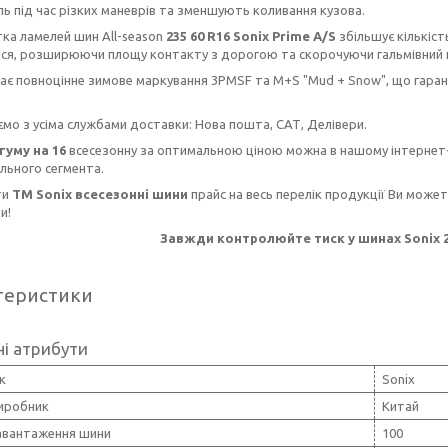
ь під час різких маневрів та зменшують коливання кузова.
ка ламелей шин All-season
235 60 R16 Sonix Prime A/S
збільшує кількіст
ся, розширюючи площу контакту з дорогою та скорочуючи гальмівний 
повноцінне зимове маркування 3PMSF та M+S "Mud + Snow", що гарантує 
 з усіма службами доставки: Нова пошта, САТ, Делівери.
гуму на 16
всесезонну за оптимальною ціною можна в нашому інтернет-
льного сегмента.
ти
ТМ Sonix всесезонні шини
прайс на весь перелік продукції Ви може
и!
Завжди контролюйте тиск у шинах Sonix 235
теристики
і атрибути
к
Sonix
виробник
Китай
навантаження шини
100