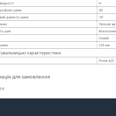
видкості
H
профілю шини
60
вий діаметр шини
16"
ення
Легкові ав
сть шин
Всесезонн
Новий
шини
235 мм
тувальницькі характеристики
Prime A/S
ація для замовлення
0 ₴