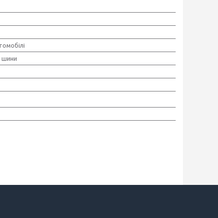
томобілі
і шини