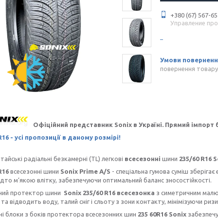
+380 (67) 567-65
Управление пр
повернення товару
Офіційний представник Sonix в Україні. Прямий імпорт 
R16 - усі пропозиції в даному розмірі!
тайські радіальні безкамерні (TL) легкові
всесезонні
шини
235/60 R16 S
R16
всесезонні шини
Sonix Prime A/S
- спеціальна гумова суміш зберіга
адто м’якою влітку, забезпечуючи оптимальний баланс зносостійкості.
ний протектор шини
Sonix
235/60 R16 всесезонка
з симетричним малю
та відводить воду, талий сніг і сльоту з зони контакту, мінімізуючи риз
 блоки з боків протектора всесезонних шин
235 60R16 Sonix
забезпечу