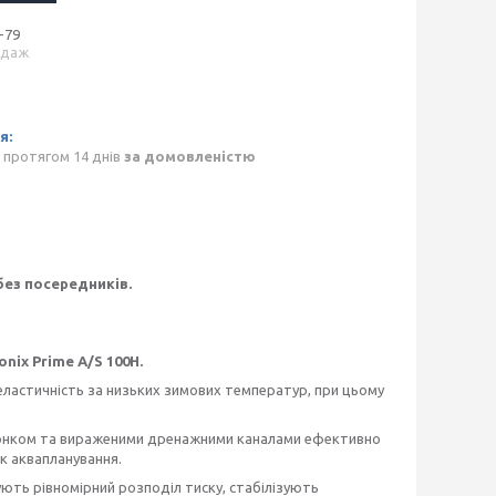
-79
одаж
 протягом 14 днів
за домовленістю
без посередників.
onix Prime A/S 100H.
є еластичність за низьких зимових температур, при цьому
нком та вираженими дренажними каналами ефективно
ик аквапланування.
ють рівномірний розподіл тиску, стабілізують