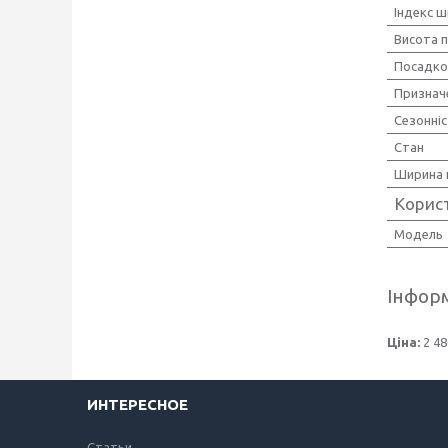
Індекс ш
Висота 
Посадко
Признач
Сезонні
Стан
Ширина 
Корис
Мoдель
Інформ
Ціна:
2 48
ИНТЕРЕСНОЕ
Статьи