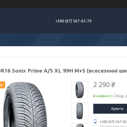
+380 (67) 567-65-79
R16 Sonix Prime A/S XL 99H M+S (всесезонні ши
2 290 ₴
ия
В наявності
Код:
Купити
+380 (67) 567-65
Управление пр