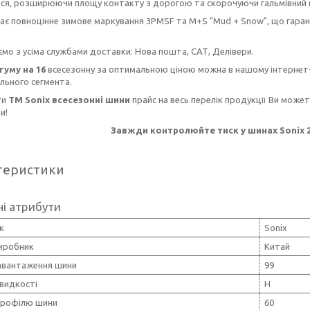
ся, розширюючи площу контакту з дорогою та скорочуючи гальмівний 
повноцінне зимове маркування 3PMSF та M+S "Mud + Snow", що гарантує 
 з усіма службами доставки: Нова пошта, САТ, Делівери.
гуму на 16
всесезонну за оптимальною ціною можна в нашому інтернет-
льного сегмента.
ти
ТМ Sonix всесезонні шини
прайс на весь перелік продукції Ви може
и!
Завжди контролюйте тиск у шинах Sonix 215
теристики
і атрибути
к
Sonix
виробник
Китай
навантаження шини
99
видкості
H
профілю шини
60