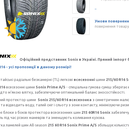
повернення товару
Офіційний представник Sonix в Україні. Прямий імпорт 
R16 - усі пропозиції в даному розмірі!
тайські радіальні безкамерні (TL) легкові
всесезонні
шини
215/60 R16 S
R16
всесезонні шини
Sonix Prime A/S
- спеціальна гумова суміш зберіга
адто м’якою влітку, забезпечуючи оптимальний баланс зносостійкості.
ний протектор шини
Sonix
215/60 R16 всесезонка
з симетричним малю
та відводить воду, талий сніг і сльоту з зони контакту, мінімізуючи риз
 блоки з боків протектора всесезонних шин
215 60R16 Sonix
забезпечу
ь під час різких маневрів та зменшують коливання кузова.
ка ламелей шин All-season
215 60 R16 Sonix Prime A/S
збільшує кількіст