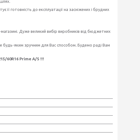
шлях.
її готовність до експлуатації на засніжених і брудних
магазині. Дуже великий вибір виробників від бюджетних
те будь-яким зручним для Вас способом
.
Будемо раді Вам
/60R16 Prime A/S !!!