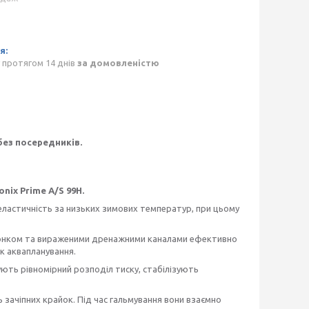
 протягом 14 днів
за домовленістю
без посередників.
onix Prime A/S 99H.
є еластичність за низьких зимових температур, при цьому
нком та вираженими дренажними каналами ефективно
ик аквапланування.
ють рівномірний розподіл тиску, стабілізують
ь зачіпних крайок. Під час гальмування вони взаємно