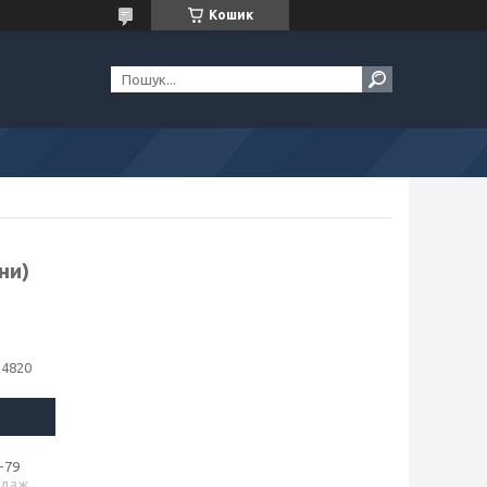
Кошик
ни)
24820
-79
одаж