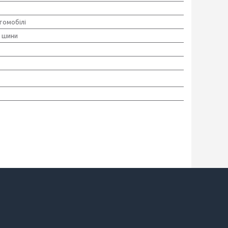
томобілі
і шини