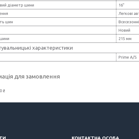
вий діаметр шини
16"
ення
Легкові ав
сть шин
Всесезонн
Новий
шини
215 мм
тувальницькі характеристики
Prime A/S
ація для замовлення
0 ₴