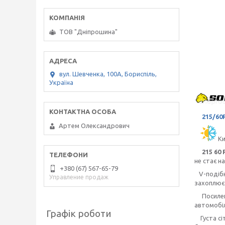
ТОВ "Дніпрошина"
вул. Шевченка, 100А, Бориспіль,
Україна
215/60
Артем Олександрович
Ки
215 60 
не стає н
+380 (67) 567-65-79
V-подіб
Управление продаж
захоплює 
Посилені
автомобіл
Графік роботи
Густа сіт