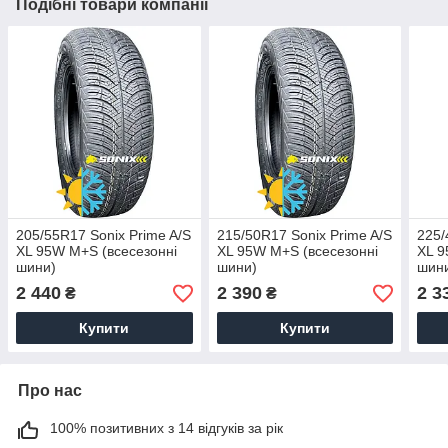
Подібні товари компанії
205/55R17 Sonix Prime A/S
215/50R17 Sonix Prime A/S
225/
XL 95W M+S (всесезонні
XL 95W M+S (всесезонні
XL 9
шини)
шини)
шин
2 440
2 390
2 3
₴
₴
Купити
Купити
Про нас
100% позитивних з 14 відгуків за рік