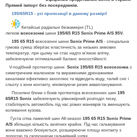
Прямий імпорт без посередників.
195/65R15 - усі пропозиції в даному розмірі!
Китайські радіальні безкамерні (TL)
легкові
всесезонні
шини
195/65 R15 Sonix Prime A/S 95V.
195 65 R15
всесезонні шини
Sonix Prime A/S
- спеціальна
гумова суміш зберігає еластичність за низьких зимових
температур, при цьому не стає надто м’якою влітку,
забезпечуючи оптимальний баланс зносостійкості.
V-подібний протектор шини
Sonix
195/65 R15 всесезонка
з
симетричним малюнком та вираженими дренажними
каналами ефективно захоплює та відводить воду, талий сніг і
сльоту з зони контакту, мінімізуючи ризик аквапланування.
Посилені блоки з боків протектора всесезонних шин
195
65R15 Sonix
забезпечують рівномірний розподіл тиску,
стабілізують автомобіль під час різких маневрів та зменшують
коливання кузова.
Густа сітка ламелей шин All-season
195 65 R15 Sonix Prime
A/S
збільшує кількість зачіпних крайок. Під час гальмування
вони взаємно блокуються, розширюючи площу контакту з
дорогою та скорочуючи гальмівний шлях.