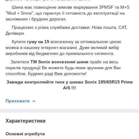
Шина має повноцінне зимове маркування 3PMSF та M+S
"Mud + Snow", що гарантує її готовність до експлуатації на
засніжених і брудних дорогах.
Працюємо з усіма службами доставки: Нова пошта, САТ,
Делівери.
Купити
гуму на 15
всесезонну за оптимальною ціною
можна в нашому інтернет-магазині. Дуже великий вибір
виробників від бюджетних до преміального сегмента.
Запитати
ТМ Sonix всесезонні шини
прайс на весь
перелік продукції Ви можете будь-яким зручним для Вас
способом
.
Будемо раді Вам допомогти!
Завжди контролюйте тиск у шинах Sonix 195/65R15 Prime
A/S !!!
Приховати
Характеристики
Основні атрибути