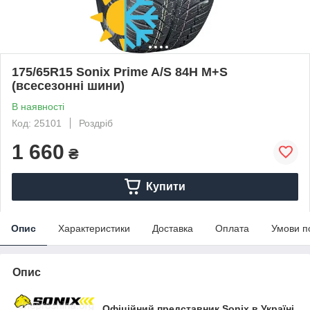
175/65R15 Sonix Prime A/S 84H M+S
(всесезонні шини)
В наявності
Код: 25101
Роздріб
1 660
₴
Купити
Опис
Характеристики
Доставка
Оплата
Умови п
Опис
Офіційний представник Sonix в Україні.