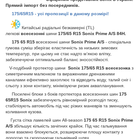
Прямий імпорт без посередників.
175/65R15 - усі пропозиції в даному розмірі!
Китайські радіальні безкамерні (TL)
легкові
всесезонні
шини
175/65 R15 Sonix Prime A/S 84H.
175 65 R15
всесезонні шини
Sonix Prime A/S
- спеціальна
гумова суміш зберігає еластичність за низьких зимових
температур, при цьому не стає надто м’якою влітку,
забезпечуючи оптимальний баланс зносостійкості.
V-подібний протектор шини
Sonix
175/65 R15 всесезонка
з
симетричним малюнком та вираженими дренажними
каналами ефективно захоплює та відводить воду, талий сніг і
сльоту з зони контакту, мінімізуючи ризик аквапланування.
Посилені блоки з боків протектора всесезонних шин
175
65R15 Sonix
забезпечують рівномірний розподіл тиску,
стабілізують автомобіль під час різких маневрів та зменшують
коливання кузова.
Густа сітка ламелей шин All-season
175 65 R15 Sonix Prime
A/S
збільшує кількість зачіпних крайок. Під час гальмування
вони взаємно блокуються, розширюючи площу контакту з
дорогою та скорочуючи гальмівний шлях.