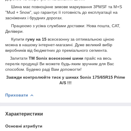
Шина має повноцінне зимове маркування 3PMSF та M+S
"Mud + Snow", що гарантує її готовність до експлуатації на
засніжених і брудних дорогах.
Працюємо з усіма службами доставки: Нова пошта, САТ,
Делівери.
Купити
гуму на 15
всесезонну за оптимальною ціною
можна в нашому інтернет-магазині. Дуже великий вибір
виробників від бюджетних до преміального сегмента.
Запитати
ТМ Sonix всесезонні шини
прайс на весь
перелік продукції Ви можете будь-яким зручним для Вас
способом
.
Будемо раді Вам допомогти!
Завжди контролюйте тиск у шинах Sonix 175/65R15 Prime
A/S !!!
Приховати
Характеристики
Основні атрибути