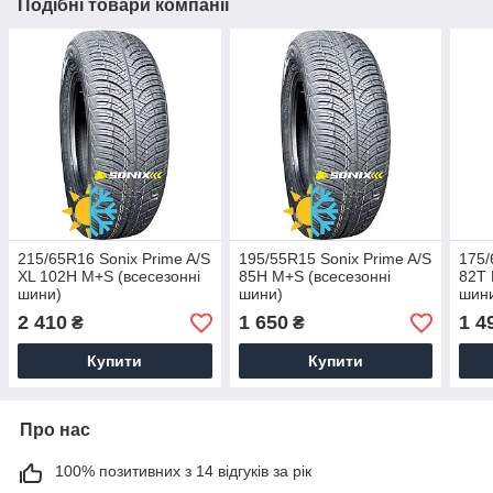
Подібні товари компанії
215/65R16 Sonix Prime A/S
195/55R15 Sonix Prime A/S
175/
XL 102H M+S (всесезонні
85H M+S (всесезонні
82T 
шини)
шини)
шин
2 410
1 650
1 4
₴
₴
Купити
Купити
Про нас
100% позитивних з 14 відгуків за рік