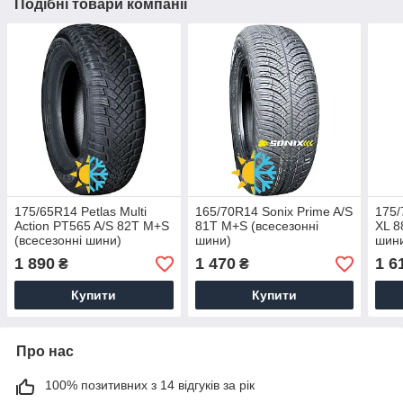
Подібні товари компанії
175/65R14 Petlas Multi
165/70R14 Sonix Prime A/S
175/
Action PT565 A/S 82T M+S
81T M+S (всесезонні
XL 8
(всесезонні шини)
шини)
шин
1 890
1 470
1 6
₴
₴
Купити
Купити
Про нас
100% позитивних з 14 відгуків за рік