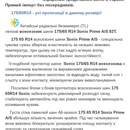
Прямий імпорт без посередників.
175/65R14 - усі пропозиції в даному розмірі!
Китайські радіальні безкамерні (TL)
легкові
всесезонні
шини
175/65 R14 Sonix Prime A/S 82T.
175 65 R14
всесезонні шини
Sonix Prime A/S
- спеціальна
гумова суміш зберігає еластичність за низьких зимових
температур, при цьому не стає надто м’якою влітку,
забезпечуючи оптимальний баланс зносостійкості.
V-подібний протектор шини
Sonix
175/65 R14 всесезонка
з
симетричним малюнком та вираженими дренажними
каналами ефективно захоплює та відводить воду, талий сніг і
сльоту з зони контакту, мінімізуючи ризик аквапланування.
Посилені блоки з боків протектора всесезонних шин
175
65R14 Sonix
забезпечують рівномірний розподіл тиску,
стабілізують автомобіль під час різких маневрів та зменшують
коливання кузова.
Густа сітка ламелей шин All-season
175 65 R14 Sonix Prime
A/S
збільшує кількість зачіпних крайок. Під час гальмування
вони взаємно блокуються, розширюючи площу контакту з
дорогою та скорочуючи гальмівний шлях.