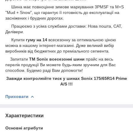
Шина має повноцінне зимове маркування 3PMSF та M+S
"Mud + Snow", що гарантує її готовність до експлуатації на
засніжених і брудних дорогах.
Працюємо з усіма службами доставки: Нова пошта, САТ,
Делівери.
Купити
гуму на 14
всесезонну за оптимальною ціною
можна в нашому інтернет-магазині. Дуже великий вибір
виробників від бюджетних до преміального сегмента.
Запитати
ТМ Sonix всесезонні шини
прайс на весь
перелік продукції Ви можете будь-яким зручним для Вас
способом
.
Будемо раді Вам допомогти!
Завжди контролюйте тиск у шинах Sonix 175/65R14 Prime
A/S !!!
Приховати
Характеристики
Основні атрибути