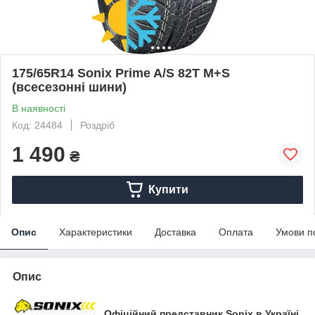
175/65R14 Sonix Prime A/S 82T M+S
(всесезонні шини)
В наявності
Код: 24484
Роздріб
1 490
₴
Купити
Опис
Характеристики
Доставка
Оплата
Умови п
Опис
Офіційний представник Sonix в Україні.