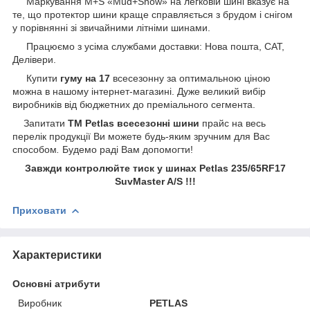
Маркування M+S «Mud+Snow» на легковій шині вказує на
те, що протектор шини краще справляється з брудом і снігом
у порівнянні зі звичайними літніми шинами.
Працюємо з усіма службами доставки: Нова пошта, САТ,
Делівери.
Купити
гуму на 17
всесезонну за оптимальною ціною
можна в нашому інтернет-магазині. Дуже великий вибір
виробників від бюджетних до преміального сегмента.
Запитати
ТМ Petlas всесезонні шини
прайс на весь
перелік продукції Ви можете будь-яким зручним для Вас
способом
.
Будемо раді Вам допомогти!
Завжди контролюйте тиск у шинах Petlas 235/65RF17
SuvMaster A/S !!!
Приховати
Характеристики
Основні атрибути
Виробник
PETLAS