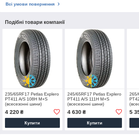
Всі умови повернення
Подібні товари компанії
235/65RF17 Petlas Explero
245/65RF17 Petlas Explero
265/
PT411 A/S 108H M+S
PT411 A/S 111H M+S
PT42
(всесезонні шини)
(всесезонні шини)
(все
4 220
4 630
5 3
₴
₴
Купити
Купити