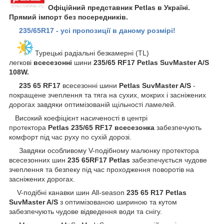
Офіційний представник Petlas в Україні.
Прямий імпорт без посередників.
235/65R17 - усі пропозиції в даному розмірі!
Турецькі радіальні безкамерні (TL)
легкові
всесезонні
шини
235/65 RF17 Petlas SuvMaster A/S
108W.
235 65 RF17
всесезонні шини
Petlas SuvMaster A/S
-
покращене зчеплення та тяга на сухих, мокрих і засніжених
дорогах завдяки оптимізованій щільності ламелей.
Високий коефіцієнт насиченості в центрі
протектора
Petlas
235/65 RF17 всесезонка
забезпечують
комфорт під час руху по сухій дорозі.
Завдяки особливому V-подібному малюнку протектора
всесезонних шин
235 65RF17 Petlas
забезпечується чудове
зчеплення та безпеку під час проходження поворотів на
засніжених дорогах.
V-подібні канавки шин All-season
235 65 R17 Petlas
SuvMaster A/S
з оптимізованою шириною та кутом
забезпечують чудове відведення води та снігу.