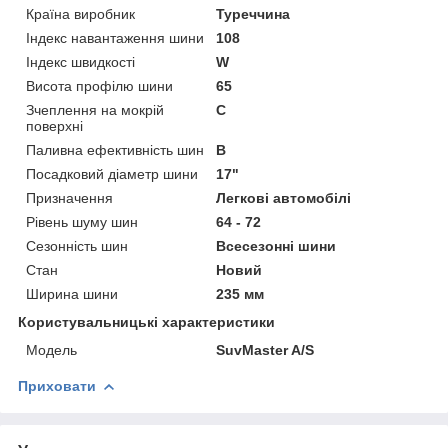
Країна виробник
Туреччина
Індекс навантаження шини
108
Індекс швидкості
W
Висота профілю шини
65
Зчеплення на мокрій
C
поверхні
Паливна ефективність шин
B
Посадковий діаметр шини
17"
Призначення
Легкові автомобілі
Рівень шуму шин
64 - 72
Сезонність шин
Всесезонні шини
Стан
Новий
Ширина шини
235 мм
Користувальницькі характеристики
Мoдель
SuvMaster A/S
Приховати