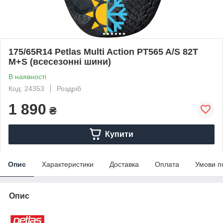
175/65R14 Petlas Multi Action PT565 A/S 82T
M+S (всесезонні шини)
В наявності
Код: 24353
Роздріб
1 890
₴
Купити
Опис
Характеристики
Доставка
Оплата
Умови п
Опис