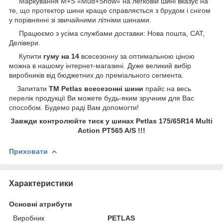
Маркування M+S «Mud+Snow» на легковій шині вказує на
те, що протектор шини краще справляється з брудом і снігом
у порівнянні зі звичайними літніми шинами.
Працюємо з усіма службами доставки: Нова пошта, САТ,
Делівери.
Купити
гуму на 14
всесезонну за оптимальною ціною
можна в нашому інтернет-магазині. Дуже великий вибір
виробників від бюджетних до преміального сегмента.
Запитати
ТМ Petlas всесезонні шини
прайс на весь
перелік продукції Ви можете будь-яким зручним для Вас
способом
.
Будемо раді Вам допомогти!
Завжди контролюйте тиск у шинах Petlas 175/65R14 Multi
Action PT565 A/S !!!
Приховати
Характеристики
Основні атрибути
Виробник
PETLAS