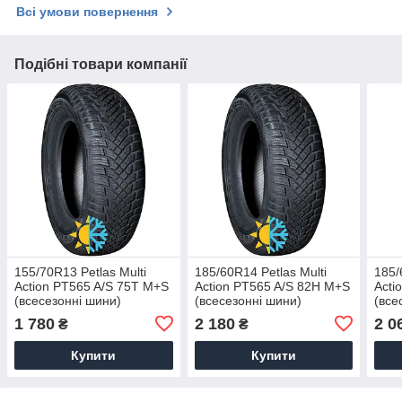
Всі умови повернення
Подібні товари компанії
155/70R13 Petlas Multi
185/60R14 Petlas Multi
185/
Action PT565 A/S 75T M+S
Action PT565 A/S 82H M+S
Acti
(всесезонні шини)
(всесезонні шини)
(все
1 780
2 180
2 0
₴
₴
Купити
Купити