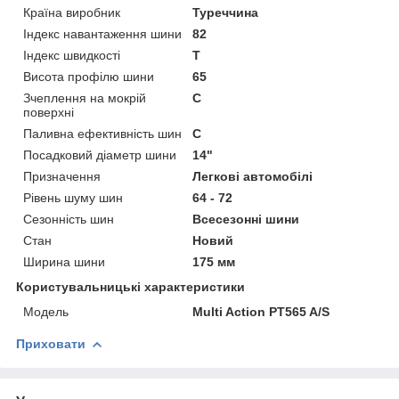
Країна виробник
Туреччина
Індекс навантаження шини
82
Індекс швидкості
T
Висота профілю шини
65
Зчеплення на мокрій
C
поверхні
Паливна ефективність шин
C
Посадковий діаметр шини
14"
Призначення
Легкові автомобілі
Рівень шуму шин
64 - 72
Сезонність шин
Всесезонні шини
Стан
Новий
Ширина шини
175 мм
Користувальницькі характеристики
Мoдель
Multi Action PT565 A/S
Приховати