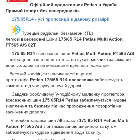
Офіційний представник Petlas в Україні.
Прямий імпорт без посередників.
175/65R14 - усі пропозиції в даному розмірі!
Турецькі радіальні безкамерні (TL)
легкові
всесезонні
шини
175/65 R14 Petlas Multi Action
PT565 A/S 82T.
175 65 R14
всесезонні шини
Petlas Multi Action PT565 A/S
- покращене зчеплення та тяга на сухих, мокрих і засніжених
дорогах завдяки оптимізованій щільності ламелей.
Високий коефіцієнт насиченості в центрі
протектора
Petlas
175/65 R14 всесезонка
забезпечують
комфорт під час руху по сухій дорозі.
Завдяки особливому V-подібному малюнку протектора
всесезонних шин
175 65R14 Petlas
забезпечується чудове
зчеплення та безпеку під час проходження поворотів на
засніжених дорогах.
V-подібні канавки шин All-season
175 65 R14 Petlas Multi
Action PT565 A/S
з оптимізованою шириною та кутом
забезпечують чудове відведення води та снігу.