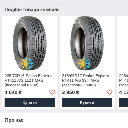
Подібні товари компанії
265/70R16 Petlas Explero
215/65R17 Petlas Explero
225/
PT411 A/S 112T M+S
PT411 A/S 99H M+S
PT41
(всесезонні шини)
(всесезонні шини)
(все
4 640
3 950
4 1
₴
₴
Купити
Купити
Про нас