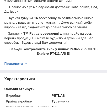
у порівнянні зі звичайними літніми шинами.
Працюємо з усіма службами доставки: Нова пошта, САТ,
Делівери.
Купити
гуму на 16
всесезонну за оптимальною ціною
можна в нашому інтернет-магазині. Дуже великий вибір
виробників від бюджетних до преміального сегмента.
Запитати
ТМ Petlas всесезонні шини
прайс на весь
перелік продукції Ви можете будь-яким зручним для Вас
способом
.
Будемо раді Вам допомогти!
Завжди контролюйте тиск у шинах Petlas 235/70R16
Explero PT411 A/S !!!
Приховати
Характеристики
Основні атрибути
Виробник
PETLAS
Країна виробник
Туреччина