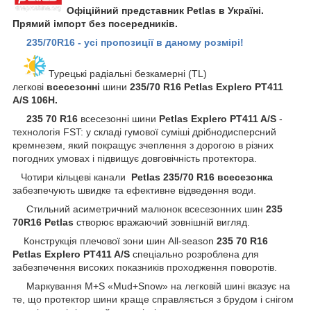
Офіційний представник Petlas в Україні.
Прямий імпорт без посередників.
235/70R16 - усі пропозиції в даному розмірі!
Турецькі радіальні безкамерні (TL)
легкові
всесезонні
шини
235/70 R16 Petlas Explero PT411
A/S 106H.
235 70 R16
всесезонні шини
Petlas Explero PT411 A/S
-
технологія FST: у складі гумової суміші дрібнодисперсний
кремнезем, який покращує зчеплення з дорогою в різних
погодних умовах і підвищує довговічність протектора.
Чотири кільцеві канали
Petlas
235/70 R16 всесезонка
забезпечують швидке та ефективне відведення води.
Стильний асиметричний малюнок всесезонних шин
235
70R16 Petlas
створює вражаючий зовнішній вигляд.
Конструкція плечової зони шин All-season
235 70 R16
Petlas Explero PT411 A/S
спеціально розроблена для
забезпечення високих показників проходження поворотів.
Маркування M+S «Mud+Snow» на легковій шині вказує на
те, що протектор шини краще справляється з брудом і снігом