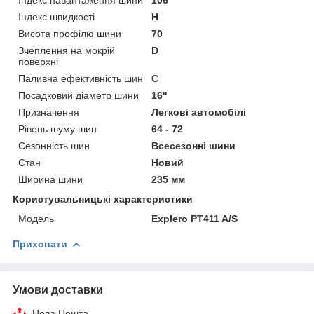
Індекс навантаження шини
106
Індекс швидкості
H
Висота профілю шини
70
Зчеплення на мокрій
D
поверхні
Паливна ефективність шин
C
Посадковий діаметр шини
16"
Призначення
Легкові автомобілі
Рівень шуму шин
64 - 72
Сезонність шин
Всесезонні шини
Стан
Новий
Ширина шини
235 мм
Користувальницькі характеристики
Мoдель
Explero PT411 A/S
Приховати
Умови доставки
Нова Пошта