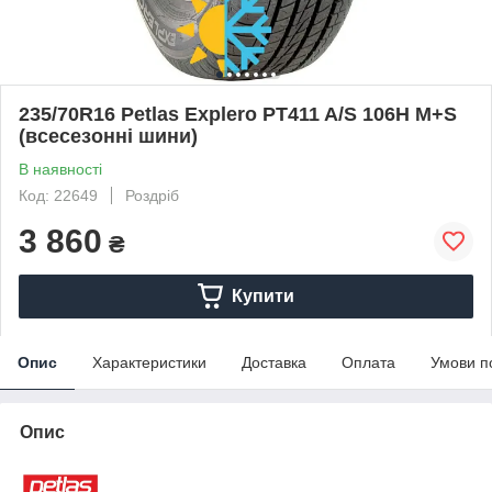
235/70R16 Petlas Explero PT411 A/S 106H M+S
(всесезонні шини)
В наявності
Код: 22649
Роздріб
3 860
₴
Купити
Опис
Характеристики
Доставка
Оплата
Умови п
Опис