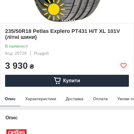
235/50R18 Petlas Explero PT431 H/T XL 101V
(літні шини)
В наявності
Код: 20728
Роздріб
3 930
₴
Купити
Опис
Характеристики
Доставка
Оплата
Умови п
Опис