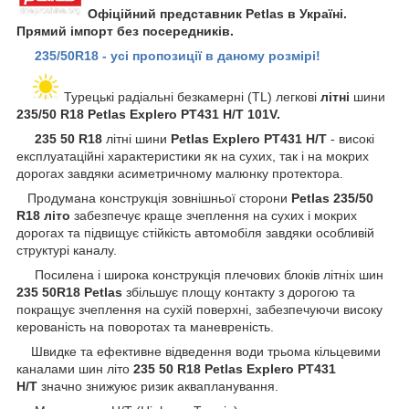
Офіційний представник Petlas в Україні.
Прямий імпорт без посередників.
235/50R18 - усі пропозиції в даному розмірі!
Турецькі радіальні безкамерні (TL) легкові
літні
шини
235/50 R18 Petlas Explero PT431 H/T 101V.
235 50 R18
літні шини
Petlas Explero PT431 H/T
- високі
експлуатаційні характеристики як на сухих, так і на мокрих
дорогах завдяки асиметричному малюнку протектора.
Продумана конструкція зовнішньої сторони
Petlas
235/50
R18 літо
забезпечує краще зчеплення на сухих і мокрих
дорогах та підвищує стійкість автомобіля завдяки особливій
структурі каналу.
Посилена і широка конструкція плечових блоків літніх шин
235 50R18 Petlas
збільшує площу контакту з дорогою та
покращує зчеплення на сухій поверхні, забезпечуючи високу
керованість на поворотах та маневреність.
Швидке та ефективне відведення води трьома кільцевими
каналами шин літо
235 50 R18 Petlas Explero PT431
H/T
значно знижуює ризик аквапланування.