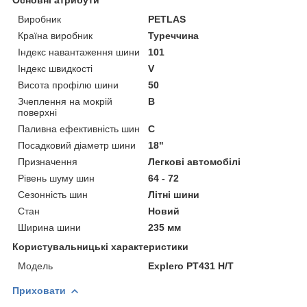
Основні атрибути
Виробник
PETLAS
Країна виробник
Туреччина
Індекс навантаження шини
101
Індекс швидкості
V
Висота профілю шини
50
Зчеплення на мокрій
B
поверхні
Паливна ефективність шин
C
Посадковий діаметр шини
18"
Призначення
Легкові автомобілі
Рівень шуму шин
64 - 72
Сезонність шин
Літні шини
Стан
Новий
Ширина шини
235 мм
Користувальницькі характеристики
Мoдель
Explero PT431 H/T
Приховати