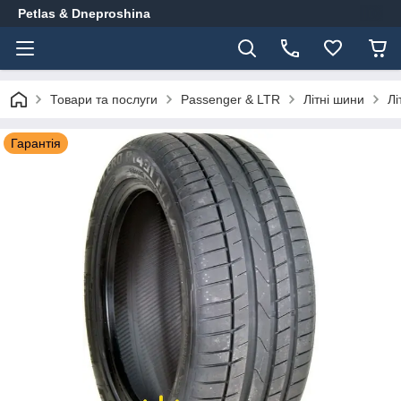
Petlas & Dneproshina
Товари та послуги
Passenger & LTR
Літні шини
Лі
Гарантія