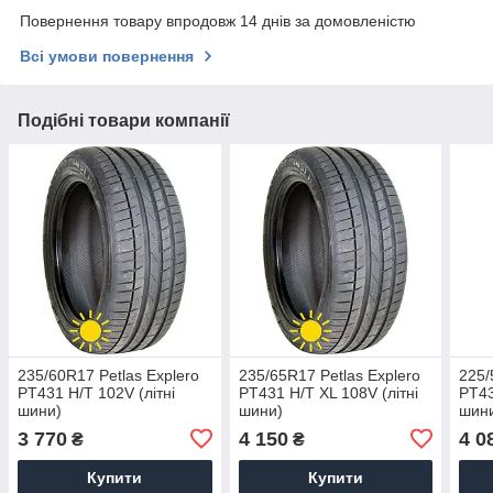
Повернення товару впродовж 14 днів за домовленістю
Всі умови повернення
Подібні товари компанії
235/60R17 Petlas Explero
235/65R17 Petlas Explero
225/
PT431 H/T 102V (літні
PT431 H/T XL 108V (літні
PT43
шини)
шини)
шин
3 770
4 150
4 0
₴
₴
Купити
Купити