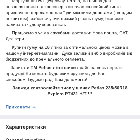
Маркування H/T (Highway Terrain) на шинах для
позашляховиків та кросоверів означає «шосейний тип» і
призначене переважно для їзди міськими дорогами (твердим
покриттям), забезпечуючи низький рівень шуму, економію
палива та чудову керованість.
Працюємо з усіма службами доставки: Нова пошта, САТ,
Делівери.
Купити
гуму на 18
літню за оптимальною ціною можна в
нашому інтернет-магазині. Дуже великий вибір виробників від
бюджетних до преміального сегмента.
Запитати
ТМ Petlas літні шини
прайс на весь перелік
продукції Ви можете будь-яким зручним для Вас
способом
.
Будемо раді Вам допомогти!
Завжди контролюйте тиск у шинах Petlas 235/50R18
Explero PT431 H/T !!!
Приховати
Характеристики