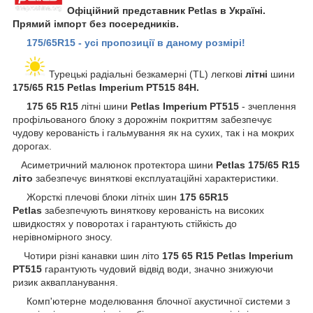
Офіційний представник Petlas в Україні.
Прямий імпорт без посередників.
175/65R15 - усі пропозиції в даному розмірі!
Турецькі радіальні безкамерні (TL) легкові
літні
шини
175/65 R15 Petlas Imperium PT515 84H.
175 65 R15
літні шини
Petlas Imperium PT515
- зчеплення
профільованого блоку з дорожнім покриттям забезпечує
чудову керованість і гальмування як на сухих, так і на мокрих
дорогах.
Асиметричний малюнок протектора шини
Petlas
175/65 R15
літо
забезпечує виняткові експлуатаційні характеристики.
Жорсткі плечові блоки літніх шин
175 65R15
Petlas
забезпечують виняткову керованість на високих
швидкостях у поворотах і гарантують стійкість до
нерівномірного зносу.
Чотири різні канавки шин літо
175 65 R15 Petlas Imperium
PT515
гарантують чудовий відвід води, значно знижуючи
ризик аквапланування.
Комп'ютерне моделювання блочної акустичної системи з