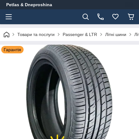
Petlas & Dneproshina
Товари та послуги
Passenger & LTR
Літні шини
Лі
Гарантія