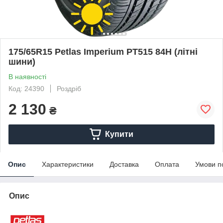
175/65R15 Petlas Imperium PT515 84H (літні
шини)
В наявності
Код: 24390
Роздріб
2 130
₴
Купити
Опис
Характеристики
Доставка
Оплата
Умови п
Опис