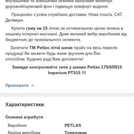
внутрішніми та зовнішніми бічними каналами мінімізує
дорожній/шумовий фон і підвищує комфорт водіння.
Працюємо з усіма службами доставки: Нова пошта, САТ,
Делівери.
Купити
гуму на 15
літню за оптимальною ціною можна в
нашому інтернет-магазині. Дуже великий вибір виробників від
бюджетних до преміального сегмента.
Запитати
ТМ Petlas літні шини
прайс на весь перелік
продукції Ви можете будь-яким зручним для Вас
способом
.
Будемо раді Вам допомогти!
Завжди контролюйте тиск у шинах Petlas 175/65R15
Imperium PT515 !!!
Приховати
Характеристики
Основні атрибути
Виробник
PETLAS
Країна виробник
Туреччина