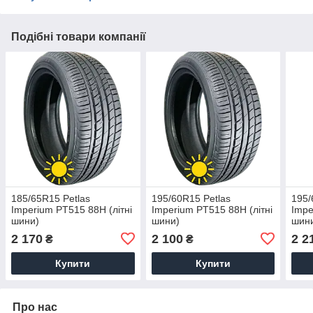
Подібні товари компанії
185/65R15 Petlas
195/60R15 Petlas
195/
Imperium PT515 88H (літні
Imperium PT515 88H (літні
Impe
шини)
шини)
шин
2 170
2 100
2 2
₴
₴
Купити
Купити
Про нас