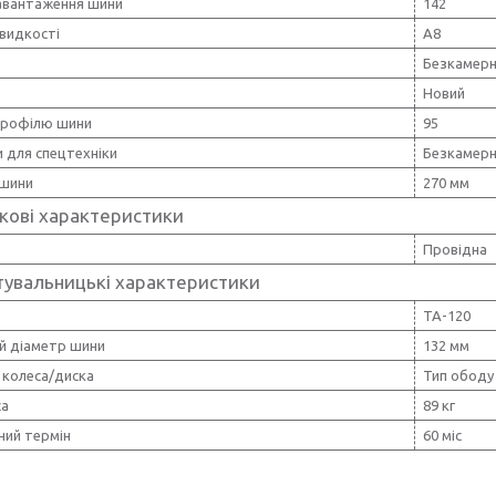
навантаження шини
142
видкості
A8
Безкамерн
Новий
профілю шини
95
 для спецтехніки
Безкамер
шини
270 мм
кові характеристики
Провідна
тувальницькі характеристики
ТА-120
ій діаметр шини
132 мм
 колеса/диска
Тип ободу
са
89 кг
ний термін
60 міс