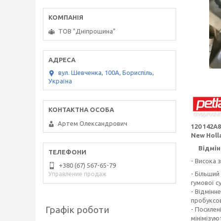
ТОВ "Дніпрошина"
вул. Шевченка, 100А, Бориспіль,
Україна
Артем Олександрович
120 142А
New Hol
Відмінні
- Висока 
+380 (67) 567-65-79
- Більший
Управление продаж
гумової с
- Відмінн
пробуксов
Графік роботи
- Посилен
мінімізую