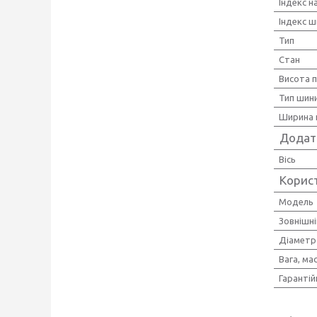
Індекс 
Індекс ш
Тип
Стан
Висота 
Тип шини
Ширина 
Додат
Вісь
Корис
Мoдель
Зовнішн
Діаметр
Вага, ма
Гарантій