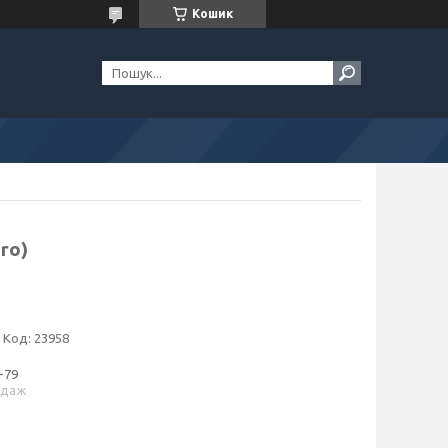
Кошик
ro)
Код:
23958
-79
одаж