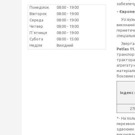
забезпечу
Понеділок
08:00
19:00
- Європей
Вівторок
08:00
19:00
Усі вузьк
Середа
08:00
19:00
виконанні
Четвер
08:00
19:00
герметичн
Пʼятниця
08:00
19:00
спеціальн
Субота
08:00
15:00
Звертаємо
Неділя
Вихідний
Petlas 11
транспорт
тракторах
агрегату 
матеріалі
боковині 
Індекс
27
*- На пол
перезволо
здвоєних 
виконуван