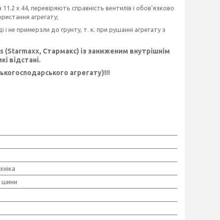
11.2 х 44, перевіряють справність вентилів і обов'язково
ористання агрегату;
 і не примерзли до грунту, т. к. при рушанні агрегату з
as (Starmaxx, Стармакс) із заниженим внутрішнім
кі відстані.
когосподарського агрегату)!!!
хніка
і шини