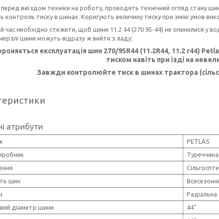
 перед виїздом техніки на роботу, проводять технічний огляд стану шин 
 контроль тиску в шинах. Коригують величину тиску при зміні умов вик
ий час необхідно стежити, щоб шини 11.2 44 (270 95-44) не опинилися у воді
мерзлі шини можуть відразу ж вийти з ладу;
роняється експлуатація шин 270/95R44 (11.2R44, 11.2 r44) Petl
тиском навіть при їзді на невели
Завжди контролюйте тиск в шинах трактора (сільсь
теристики
і атрибути
к
PETLAS
виробник
Туреччина
ення
Сільгоспте
сть шин
Всесезонн
и
Радіальна
вий діаметр шини
44"