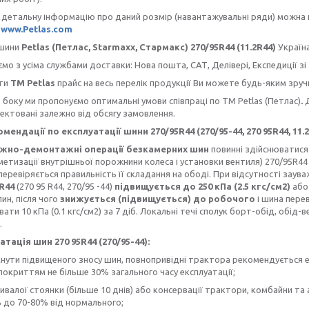
тальну інформацію про даний розмір (навантажувальні ряди) можна пе
к
www.Petlas.com
шини
Petlas
(Петлас, Starmaxx, Стармакс) 270/95R44 (11.2R44)
Україна
з усіма службами доставки: Нова пошта, САТ, Делівері, Експедиції зі
ти
ТМ Petlas
прайс на весь перелік продукції Ви можете будь-яким зру
боку ми пропонуємо оптимальні умови співпраці по TM Petlas (Петлас)
.
ектовані залежно від обсягу замовлення.
мендації по експлуатації шини 270/95R44 (270/95-44, 270 95R44, 11.
о-демонтажні операції безкамерних шин
повинні здійснюватися
рметизації внутрішньої порожнини колеса і установки вентиля) 270/95R44 
і перевіряється правильність її складання на ободі. При відсутності зау
2R44
(270 95 R44, 270/95 -44)
підвищується до 250 кПа (2.5 кгс/см2)
або 
лин, після чого
знижується (підвищується) до робочого
і шина перев
ати 10 кПа (0.1 кгс/см2) за 7 діб. Локальні течі сполук борт-обід, обі
.
атація шин 270 95R44 (270/95-44):
нути підвищеного зносу шин, повнопривідні трактора рекомендується 
окриттям не більше 30% загального часу експлуатації;
тривалої стоянки (більше 10 днів) або консервації трактори, комбайни т
 до 70-80% від нормального;