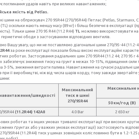
є поглинання ударів навіть при великих навантаженнях;
ська якість від Petlas.
і шини на обприскувач 270 95R44 (270/95R44) Петлас (Petlas, Starmaxx, С
 (TL) оскільки мають меншу масу (89 кг) і більш безпечні в експлуатації
ість). Тільки шини 270 95 R44 (11.2 R44)
TL
можливо використовувати на 
і герметичні ободи з застосуванням відповідних вентилів.
 Вашу увагу, що ми не поставляємо діагональні шини 270/95-44 (11.2-44
.2R44
за роки експлуатації показали більш високі експлуатаційні характ
них роботах. Застосування радіальних шин 270 95R44 (11.2 44; 270 95 r 
 забезпечує зниження тиску на грунт в межах 10-15%, підвищення сили т
на 3-5%, зниження витрати палива. Навантаження на сучасні радіальні ши
в при її виробництві, ніж від числа шарів корду, тому завжди звертайте
шини:
Максимальне на
Максимальний
 навантаження/швидкості
тиск в шині
270/95R44
50 км/год (В)
0/95R44
(11.2R44) 142А8
4.0 Bar
2 650 кг
ьових роботах та інших умовах тривалої експлуатації при високих крутн
жених ґрунтах або у важких умовах експлуатації) застосовують відповід
270/95R44 (11.2R44) тиск у шинах зовнішніх коліс повинно бути в 1.2-1.25
их робіт).