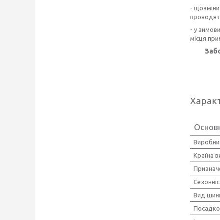
- щозміни
проводять
- у зимов
місця при
Забо
Харак
Основн
Виробни
Країна 
Признач
Сезонні
Вид шин
Посадко