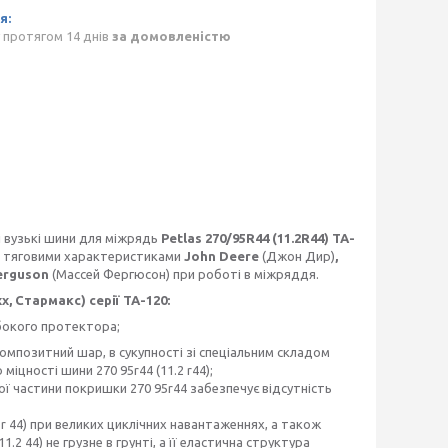
 протягом 14 днів
за домовленістю
кі вузькі шини для міжрядь
Petlas 270/95R44 (11.2R44) TA-
ми тяговими характеристиками
John Deere
(Джон Дир)
,
Ferguson
(Массей Фергюсон) при роботі в міжряддя.
, Стармакс) серії ТА-120:
либокого протектора;
 композитний шар, в сукупності зі спеціальним складом
міцності шини 270 95r44 (11.2 r44);
ої частини покришки 270 95r44 забезпечує відсутність
 r 44) при великих циклічних навантаженнях, а також
.2 44) не грузне в грунті, а її еластична структура