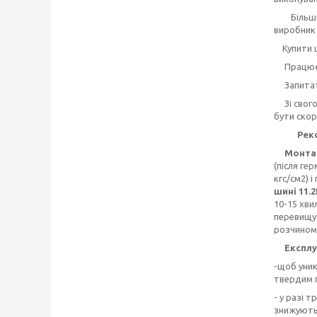
Більш де
виробни
Купити 
Працюємо 
Запита
Зі свого 
бути скор
Реко
Монтажн
(після ге
кгс/см2) 
шині 11.
10-15 хви
перевищув
розчином
Експлу
-щоб уник
твердим п
- у разі 
знижують