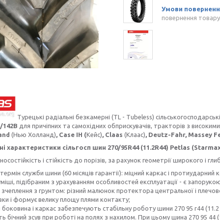
повернення товару
Турецькі радіальні безкамерні (TL - Tubeless) сільськогосподарсь
8/142B
для причіпних та самохідних обприскувачів, тракторів з високи
land
(Нью Холланд)
, Case IH (
Кейс)
, Claas
(Клаас)
, Deutz-Fahr, Massey 
 характеристики сільгосп шин 270/95R44 (11.2R44) Petlas (Starmaxx
зносостійкість і стійкість до порізів, за рахунок геометрії широкого і г
 термін служби шини (60 місяців гарантії): міцний каркас і протиударний
уміші, підібраним з урахуванням особливостей експлуатації - є запорукою 
е зчеплення з грунтом: різний малюнок протектора центральної і плечов
ки і формує велику площу плями контакту;
і боковина і каркас забезпечують стабільну роботу шини 270 95 r44 (11.2
ть бічний зсув при роботі на полях з нахилом. При цьому шина 270 95 44 (11