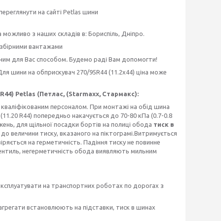
реглянути на сайті Petlas шини
 можливо з наших складів в: Бориспіль, Дніпро.
 збірними вантажами
чним для Вас способом
.
Будемо раді Вам допомогти!
Для шини на обприскувач 270/95R44 (11.2х44) ціна може
2R44) Petlas (Петлас, (Starmaxx, Стармакс):
 кваліфікованим персоналом. При монтажі на обід шина
(11.20 R44) попередньо накачується до 70-80 кПа (0.7-0.8
важень, для щільної посадки бортів на полиці обода
тиск в
до величини тиску, вказаного на піктограмі.Витримується
іряється на герметичність. Падіння тиску не повинне
д-вентиль, негерметичність обода виявляють мильним
експлуатувати на транспортних роботах по дорогах з
а агрегати встановлюють на підставки, тиск в шинах