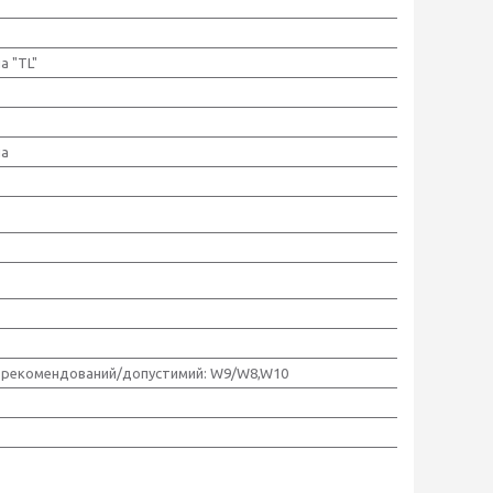
а "TL"
на
 рекомендований/допустимий: W9/W8,W10