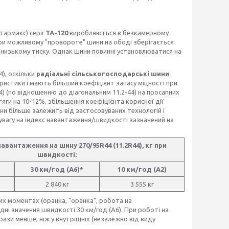
тармакс) серії
ТА-120
виробляються в безкамерному
 (при можливому "провороте" шини на ободі зберігається
низькому тиску. Однак шини повинні установлюватися на
), оскільки
радіальні сільськогосподарські шини
еристики і мають більший коефіцієнт запасу міцності при
44) (по відношенню до діагональним 11.2-44) на просапних
яги на 10-12%, збільшення коефіцієнта корисної дії
ни більше залежить від застосовуваних технологій і
 увагу на індекс навантаження/швидкості зазначений на
вантаження на шину 270/95R44 (11.2R44), кг при
швидкості:
30 км/год (А6)*
10 км/год (А2)
2 840 кг
3 555 кг
их моментах (оранка, "оранка", робота на
ні значення швидкості 30 км/год (А6). При роботі на
 рази менше, ніж у внутрішніх (незалежно від виду