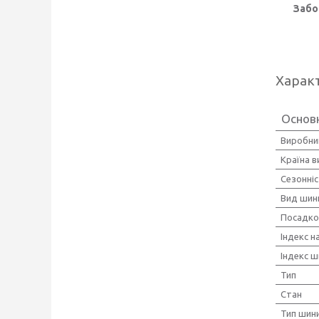
Забо
Харак
Основн
Виробни
Країна 
Сезонні
Вид шин
Посадко
Індекс 
Індекс ш
Тип
Стан
Тип шини