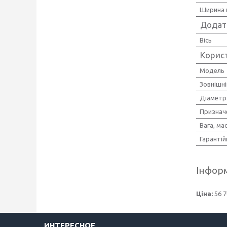
Ширина 
Додат
Вісь
Корис
Мoдель
Зовнішн
Діаметр
Признач
Вага, ма
Гарантій
Інформ
Ціна:
56 7
ИНТЕРЕСНОЕ