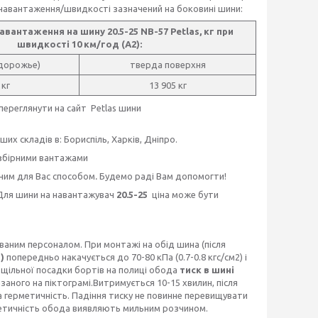
кс навантаження/швидкості зазначений на боковині шини:
вантаження на шину 20.5-25 NB-57 Petlas, кг при
швидкості 10 км/год (А2):
здорожье)
тверда поверхня
 кг
13 905 кг
реглянути на сайт Petlas шини
их складів в: Бориспіль, Харків, Дніпро.
 збірними вантажами
чним для Вас способом
.
Будемо раді Вам допомогти!
Для шини на навантажувач
20.5-25
ціна може бути
ваним персоналом. При монтажі на обід шина (після
5)
попередньо накачується до 70-80 кПа (0.7-0.8 кгс/см2) і
я щільної посадки бортів на полиці обода
тиск в шині
заного на піктограмі.Витримується 10-15 хвилин, після
на герметичність. Падіння тиску не повинне перевищувати
герметичність обода виявляють мильним розчином.