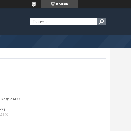
Кошик
Код:
23433
-79
одаж