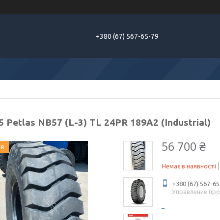
+380 (67) 567-65-79
5 Petlas NB57 (L-3) TL 24PR 189A2 (Industrial)
56 700 ₴
ия
Немає в наявності
+380 (67) 567-65
Управление пр