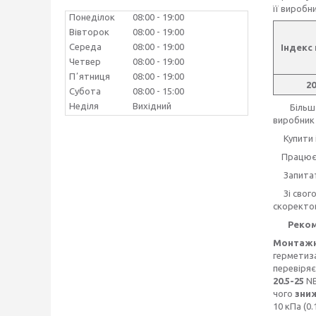
її виробн
Понеділок
08:00
19:00
Вівторок
08:00
19:00
Середа
08:00
19:00
Індекс
Четвер
08:00
19:00
Пʼятниця
08:00
19:00
20
Субота
08:00
15:00
Неділя
Вихідний
Більш де
виробни
Купити і
Працюємо 
Запита
Зі свого 
скоректов
Рекоме
Монтажно
герметиза
перевіряє
20.5-25
NB
чого
зни
10 кПа (0