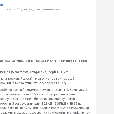
 протягом 14 днів
за домовленістю
las 20.5-25 NB57 24PR 189А2 з малюнком протектора
tlas (Starmaxx, Стармакс) серії NB-57:
д і агресивний дизайн малюнка протектора L-3
. Виняткова стійкість до порізів і зносу.
робляються в безкамерному виконанні (TL). Звертаємо
ки діагональні шини 20 5 25 інших виробників менш
експлуатації показали більш високі експлуатаційні
 роботи. Застосування шин
20.5-25 (20.5R25)
NB 57 на
или тяги на 10-12%, збільшення коефіцієнта корисної дії
 залежить від застосовуваних технологій і матеріалів при