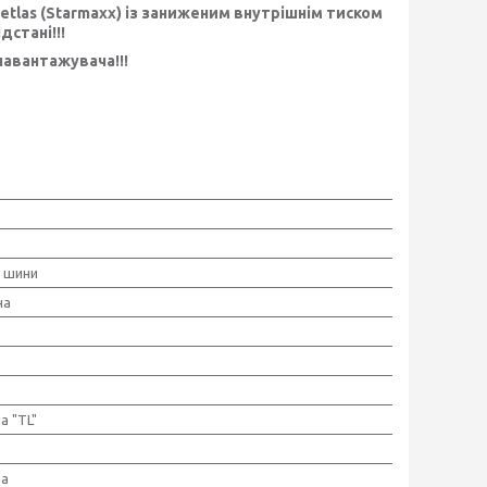
etlas (Starmaxx)
і
з заниженим внутрішнім тиском
дстані!!!
авантажувача!!!
і шини
на
а "TL"
на