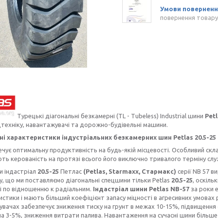
повернення товару
Турецькі діагональні безкамерні (TL - Tubeless) Industrial шини
Pet
цтехніку, навантажувачі та дорожно-будівельні машини.
 характеристики індустріальних безкамерних шин Petlas 20.5-25 Pe
є оптимальну продуктивність на будь-якій місцевості. Особливий скла
ь керованість на протязі всього його виключно тривалого терміну служби
 індастріал
20.5-25
Петлас
(Petlas, Starmaxx, Стармакс)
серії NB 57
ви
у, що ми поставляємо діагональні спецшини тільки Petlas
20.5-25
, оскіль
і по відношенню к радіальним.
Індастріал шини Petlas NB-57
за роки 
стики і мають більший коефіцієнт запасу міцності в агресивних умовах
вачах забезпечує зниження тиску на грунт в межах 10-15%, підвищення с
на 3-5%, зниження витрати палива. Навантаження на сучасні шини більше