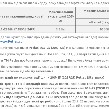
ицтві, ніж від числа шарів корду, тому завжди звертайте увагу на інде
Максимальне на
Максимальний
 навантаження/швидкості
тиск в шині 20.5-
25
off road (бе
.5-25
NB-57 189А2
24PR
5.2 Bar
10 300
тальну інформацію про даний розмір (навантажувальні ряди) можна пе
к
www.Petlas.com
ндустріальні шини
Petlas 20.5-25 (20 5 R25) NB-57
Україна можливо з наш
з усіма службами доставки: Нова пошта, САТ, Делівері, Експедиції зі
ти
ТМ Petlas
прайс на весь перелік продукції Ви можете будь-яким зру
боку ми пропонуємо оптимальні умови співпраці по TM Petlas (Петлас)
.
ані залежно від обсягу замовлення.
ндації по експлуатації шини 20.5-25 (20.5R25) Petlas (Starmaxx):
-демонтажні операції шин 20.5 25
повинні здійснюватися кваліфіко
ції внутрішньої порожнини колеса і установки вентиля)
20.5-25 (20 5R 2
ться правильність її складання на ободі. При відсутності зауважень, дл
-57
підвищується до 250 кПа (2.5 кгс/см2)
або до величини тиску, вка
жується (підвищується) до робочого
і шина 23.5 r25 перевіряється 
.1 кгс/см2) за 7 діб. Локальні течі сполук борт-обід, обід-вентиль, не