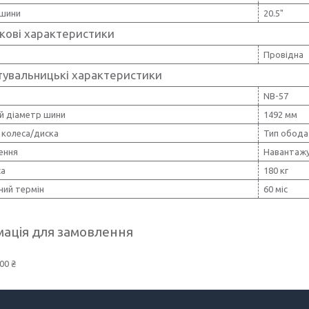
шини
20.5"
кові характеристики
Провідна
тувальницькі характеристики
NB-57
ій діаметр шини
1492 мм
 колеса/диска
Тип обода 
ення
Навантажу
са
180 кг
ний термін
60 міс
ація для замовлення
00 ₴