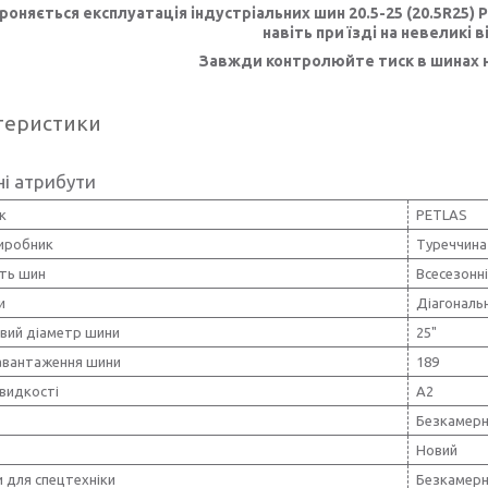
роняється експлуатація індустріальних шин 20
.5-25 (20.5R25)
P
навіть при їзді на невеликі ві
Завжди контролюйте тиск в шинах н
теристики
і атрибути
к
PETLAS
виробник
Туреччина
сть шин
Всесезонн
и
Діагональ
вий діаметр шини
25"
навантаження шини
189
видкості
A2
Безкамерн
Новий
 для спецтехніки
Безкамер