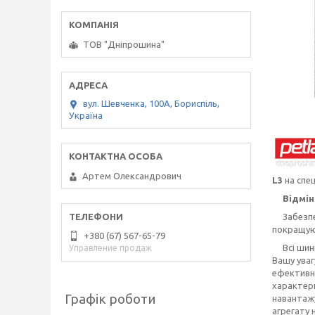
ТОВ "Дніпрошина"
вул. Шевченка, 100А, Бориспіль,
Україна
Артем Олександрович
L3
на спе
Відмінні
Забезпечу
покращуют
+380 (67) 567-65-79
Всі шини
Управление продаж
Вашу уваг
ефективн
характери
Графік роботи
навантажу
агрегату 