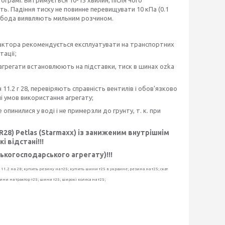
ограмі. Витримується 10-15 хвилин, після чого
ть. Падіння тиску не повинне перевищувати 10 кПа (0.1
ть обода виявляють мильним розчином.
 трактора рекомендується експлуатувати на транспортних
ації;
а агрегати встановлюють на підставки, тиск в шинах ozka
11.2 r 28, перевіряють справність вентилів і обов'язково
і умов використання агрегату;
 опинилися у воді і не примерзли до грунту, т. к. при
 R28) Petlas (Starmaxx) із заниженим внутрішнім
і відстані!!!
когосподарського агрегату)!!!
25 11.2 на 28; купить резину на т25; купить шини т25 в украине; резина на т25; скат
шини на трактор т25; шини т25; широкі колеса на т25;