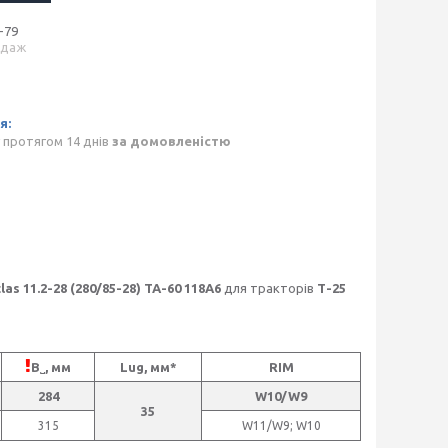
-79
одаж
 протягом 14 днів
за домовленістю
las 11.2-28 (280/85-28)
TA-60 118А6
для тракторів
Т-25
B˽, мм
Lug, мм*
RIM
284
W10/W9
35
315
W11/W9; W10