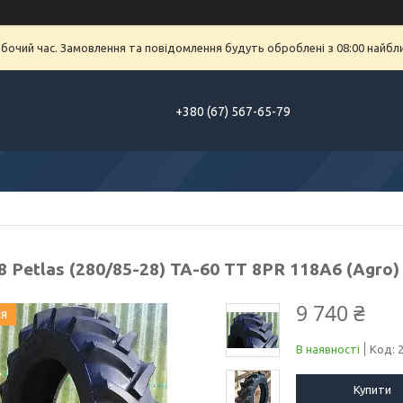
обочий час. Замовлення та повідомлення будуть оброблені з 08:00 найбл
+380 (67) 567-65-79
8 Petlas (280/85-28) TA-60 TТ 8PR 118А6 (Agro)
9 740 ₴
ия
В наявності
Код:
Купити