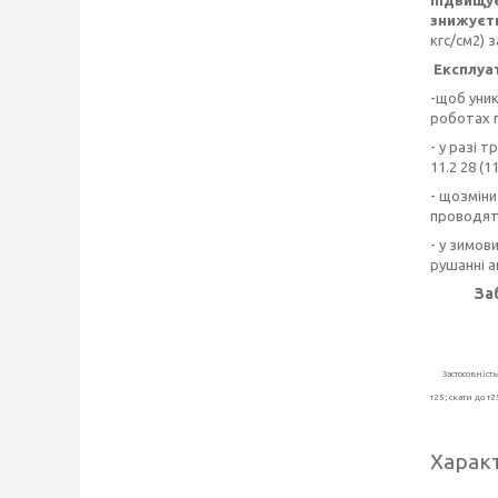
підвищує
знижуєт
кгс/см2) 
Експлуата
-щоб уник
роботах п
- у разі 
11.2 28 (
- щозміни
проводять
- у зимов
рушанні а
За
Застосовність:
т25; скати до 
Харак