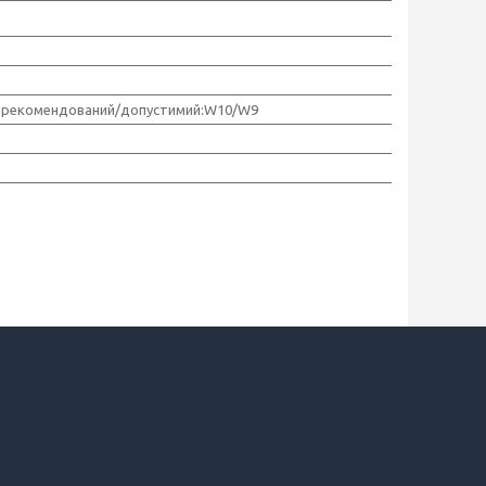
 рекомендований/допустимий:W10/W9