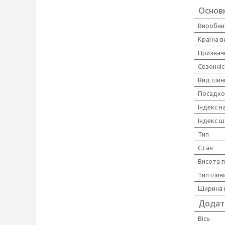
Основн
Виробни
Країна 
Признач
Сезонні
Вид шин
Посадко
Індекс 
Індекс ш
Тип
Стан
Висота 
Тип шини
Ширина 
Додат
Вісь