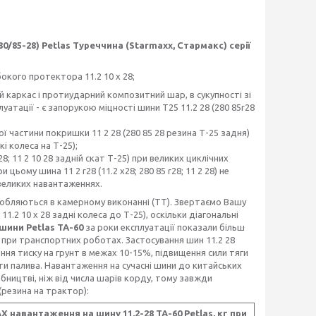
/85-28) Petlas Туреччина (Starmaxx, Стармакс) серії
ибокого протектора 11.2 10 x 28;
ий каркас і протиударний композитний шар, в сукупності зі
атації - є запорукою міцності шини Т25 11.2 28 (280 85r28
ї частини покришки 11 2 28 (280 85 28 резина Т-25 задня)
і колеса на Т-25);
8; 11 2 10 28 задній скат Т-25) при великих циклічних
ьому шина 11 2 r28 (11.2 x28; 280 85 r28; 11 2 28) не
и великих навантаженнях.
обляються в камерному виконанні (TT). Звертаємо Вашу
 11.2 10 x 28 задні колеса до Т-25), оскільки діагональні
шини Petlas ТА-60
за роки експлуатації показали більш
і при транспортних роботах. Застосування шин 11.2 28
ння тиску на грунт в межах 10-15%, підвищення сили тяги
ати палива. Навантаження на сучасні шини до китайських
обництві, ніж від числа шарів корду, тому завжди
(резина на трактор):
X навантаження на шину 11.2-28 ТА-60 Petlas, кг при