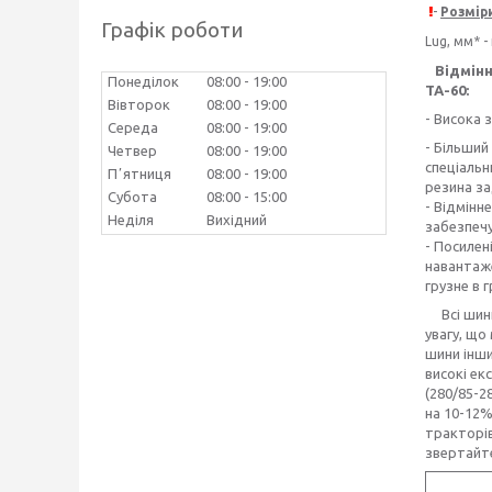
-
Розмір
Графік роботи
Lug, мм* 
Відмінні
Понеділок
08:00
19:00
ТА-60:
Вівторок
08:00
19:00
- Висока 
Середа
08:00
19:00
- Більший
Четвер
08:00
19:00
спеціальн
Пʼятниця
08:00
19:00
резина за
Субота
08:00
15:00
- Відмінн
Неділя
Вихідний
забезпечу
- Посилен
навантаже
грузне в 
Всі ши
увагу, що 
шини інш
високі ек
(280/85-2
на 10-12%
тракторів
звертайте