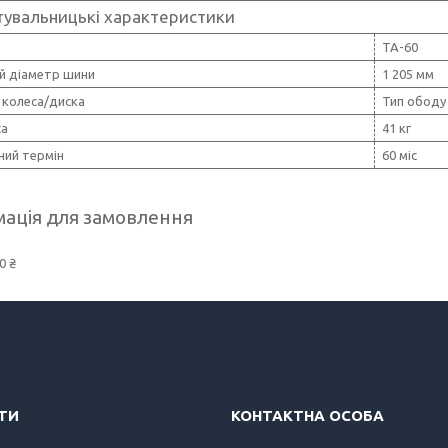
тувальницькі характеристики
ТА-60
ій діаметр шини
1 205 мм
 колеса/диска
Тип ободу
са
41 кг
ний термін
60 міс
ація для замовлення
0 ₴