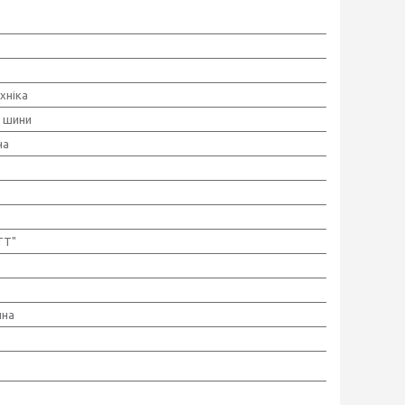
хніка
і шини
на
TT"
чна