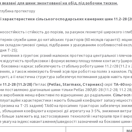
и вказані для шини: змонтованої на обід, під робочим тиском.
- глубина протектору
 характеристики сільськогосподарських камерних шин 11.2-28 (280
зносостійкість і стійкість до порізів, за рахунок геометрії широкого і гл
 термін служби шини до китайських тракторів (60 місяців гарантії): міцн
им складом гумової суміші, підібраним з урахуванням особливостей експлу
дня Т-25);
е зчеплення з грунтом: різний малюнок протектора центральної і плечово
є відсутність пробуксовки і формує велику площу плями контакту (широк
і боковина і каркас забезпечують стабільну роботу шини 11.2 r28 (11.2 x 2
ннях, а також мінімізують бічний зсув при роботі на полях з нахилом. При ц
грунті, а її еластична структура забезпечує поглинання ударів навіть пр
ни
11.2-28 (11.2r28)
Петлас
(Petlas, Starmaxx, Стармакс)
серії
ТА-60
вир
ми поставляємо діагональні шини тільки Petlas 280\85-28 (11.2-28; 11.2 28;
их виробників менш ефективні по відношенню до радіальним.
Сільгосп 
сплуатаційні характеристики і мають більший коефіцієнт запасу міцност
8 резина на Т-25 задняя) ТА60 на просапних тракторах забезпечує зниже
, збільшення коефіцієнта корисної дії агрегату на 3-5%, зниження витр
 більше залежить від застосовуваних технологій і матеріалів при її вир
 увагу на індекс навантаження/швидкості зазначений на боковині шини 
МA