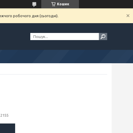
Кошик
ижчого робочого дня (сьогодні).
22155