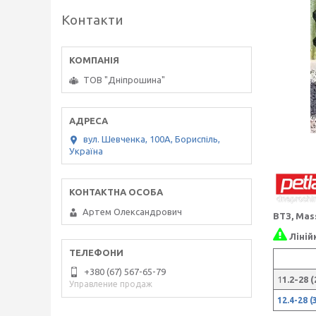
Контакти
ТОВ "Дніпрошина"
вул. Шевченка, 100А, Бориспіль,
Україна
Артем Олександрович
ВТЗ,
Mas
Ліній
+380 (67) 567-65-79
1
1.2-28 
Управление продаж
12.4-28 