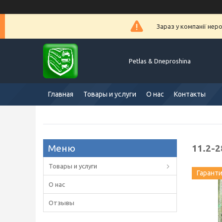
Зараз у компанії нер
Petlas & Dneproshina
Главная
Товары и услуги
О нас
Контакты
11.2-2
Товары и услуги
Гарант
О нас
Отзывы