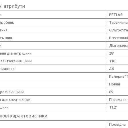
і атрибути
к
PETLAS
виробник
Туреччина
ення
Сільгоспте
сть шин
Всесезонн
и
Діагональ
вий діаметр шини
28"
навантаження шини
118
видкості
A6
Камерна "
Новий
профілю шини
85
 для спецтехніки
Пневмати
шини
11.2"
кові характеристики
Провідна