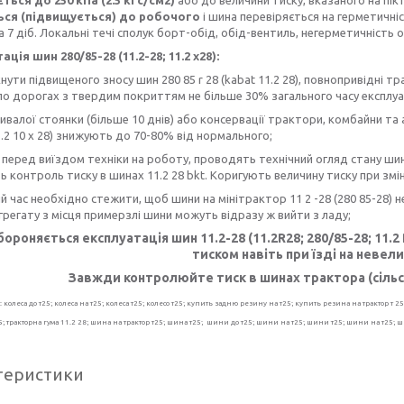
ться до 250 кПа (2.5 кгс/см2)
або до величини тиску, вказаного на пікт
ься (підвищується) до робочого
і шина перевіряється на герметичніс
за 7 діб. Локальні течі сполук борт-обід, обід-вентиль, негерметичніс
ція шин 280/85-28 (11.2-28; 11.2 x28):
нути підвищеного зносу шин 280 85 r 28 (kabat 11.2 28), повнопривідні
о дорогах з твердим покриттям не більше 30% загального часу експлуат
тривалої стоянки (більше 10 днів) або консервації трактори, комбайни т
11.2 10 x 28) знижують до 70-80% від нормального;
 перед виїздом техніки на роботу, проводять технічний огляд стану шин 
 контроль тиску в шинах 11.2 28 bkt. Коригують величину тиску при змін
ий час необхідно стежити, щоб шини на мінітрактор 11 2 -28 (280 85-28) не
грегату з місця примерзлі шини можуть відразу ж вийти з ладу;
бороняється експлуатація шин 11.2-28 (11.2R28; 280/85-28; 11.2
тиском навіть при їзді на невелик
Завжди контролюйте тиск в шинах трактора (сільсь
 колеса до т25; колеса на т25; колеса т25; колесо т25; купить задню резину на т25; купить резина на трактор т 
т25; тракторна гума 11.2 28; шина на трактор т25; шина т25; шини до т25; шини на т25; шини т25; шини на т25; 
теристики