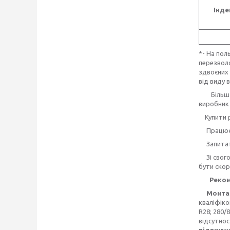
Інде
*- На пол
перезволо
здвоєних 
від виду 
Більш де
виробни
Купити ре
Працюємо 
Запита
Зі свого 
бути скор
Рекоме
Монтажн
кваліфіко
R28; 280/8
відсутнос