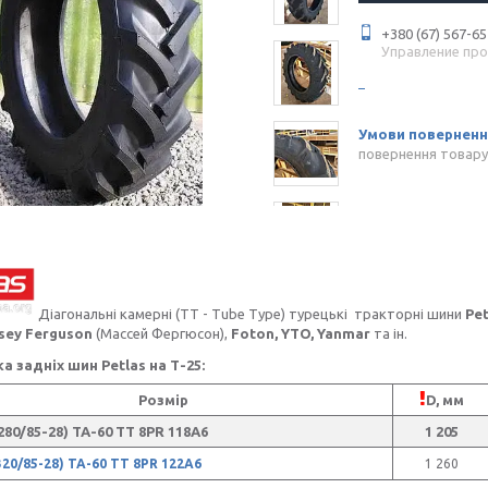
+380 (67) 567-65
Управление пр
повернення товару
Діагональні камерні (TT - Tube Type) турецькі тракторні шини
Pet
sey Ferguson
(Массей Фергюсон),
Foton, YTO, Yanmar
та ін.
ка задніх шин Petlas на Т-25:
Розмір
D, мм
(280/85-28) TA-60 TT 8PR 118A6
1 205
(320/85-28) TA-60 TT 8PR 122A6
1 260