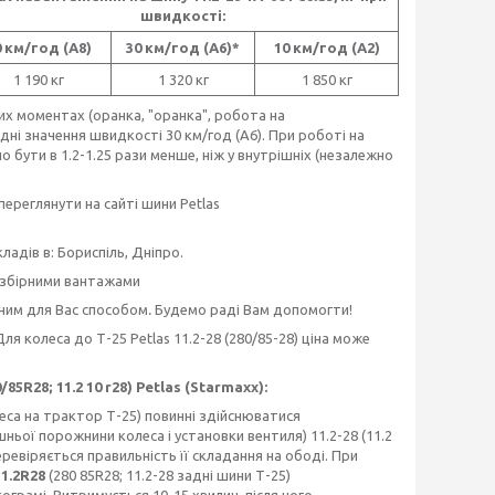
швидкості:
0 км/год (А8)
30 км/год (А6)*
10 км/год (А2)
1 190 кг
1 320 кг
1 850 кг
их моментах (оранка, "оранка", робота на
ні значення швидкості 30 км/год (А6). При роботі на
о бути в 1.2-1.25 рази менше, ніж у внутрішніх (незалежно
реглянути на сайті шини Petlas
ладів в: Бориспіль, Дніпро.
 збірними вантажами
чним для Вас способом
.
Будемо раді Вам допомогти!
Для колеса до Т-25 Petlas 11.2-28 (280/85-28) ціна може
85R28; 11.2 10 r28) Petlas (Starmaxx):
леса на трактор Т-25) повинні здійснюватися
ньої порожнини колеса і установки вентиля) 11.2-28 (11.2
 перевіряється правильність її складання на ободі. При
11.2R28
(280 85R28; 11.2-28 задні шини Т-25)