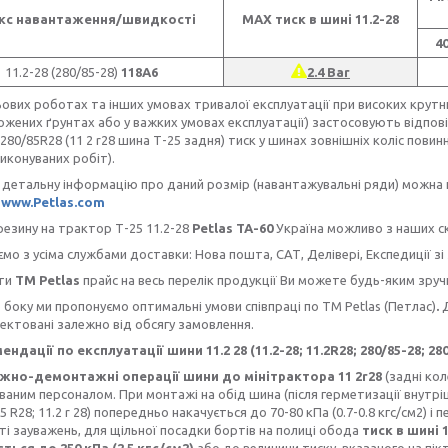
кс навантаження/швидкості
МАХ тиск в шині 11.2-28
4
11.2-28 (280/85-28)
118А6
2.4 Bar
ьових роботах та інших умовах тривалої експлуатації при високих крутн
жених ґрунтах або у важких умовах експлуатації) застосовують відповід
280/85R28 (11 2 r28 шина Т-25 задня) тиск у шинах зовнішніх коліс повинн
виконуваних робіт).
тальну інформацію про даний розмір (навантажувальні ряди) можна пе
к
www.Petlas.com
зину на трактор Т-25 11.2-28
Petlas TA-60
Україна можливо з наших ск
з усіма службами доставки: Нова пошта, САТ, Делівері, Експедиції зі
ти
ТМ Petlas
прайс на весь перелік продукції Ви можете будь-яким зру
боку ми пропонуємо оптимальні умови співпраці по TM Petlas (Петлас)
.
ектовані залежно від обсягу замовлення.
ндації по експлуатації шини 11.2 28 (11.2-28; 11.2R28; 280/85-28; 280/
о-демонтажні операції шини до мінітрактора 11 2r28
(задні ко
ваним персоналом. При монтажі на обід шина (після герметизації внутріш
5 R28; 11.2 r 28) попередньо накачується до 70-80 кПа (0.7-0.8 кгс/см2) і
ті зауважень, для щільної посадки бортів на полиці обода
тиск в шині 