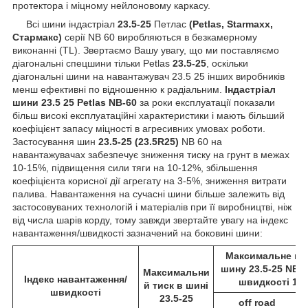
протектора і міцному нейлоновому каркасу.
Всі шини індастріал
23.5-25
Петлас
(Petlas, Starmaxx,
Стармакс)
серії NB 60
виробляються в безкамерному
виконанні (TL). Звертаємо Вашу увагу, що ми поставляємо
діагональні спецшини тільки Petlas
23.5-25
, оскільки
діагональні шини на навантажувач 23.5 25 інших виробників
менш ефективні по відношенню к радіальним.
Індастріал
шини 23.5 25 Petlas NB-60
за роки експлуатації показали
більш високі експлуатаційні характеристики і мають більший
коефіцієнт запасу міцності в агресивних умовах роботи.
Застосування шин
23.5-25 (23.5R25)
NB 60 на
навантажувачах забезпечує зниження тиску на грунт в межах
10-15%, підвищення сили тяги на 10-12%, збільшення
коефіцієнта корисної дії агрегату на 3-5%, зниження витрати
палива. Навантаження на сучасні шини більше залежить від
застосовуваних технологій і матеріалів при її виробництві, ніж
від числа шарів корду, тому завжди звертайте увагу на індекс
навантаження/швидкості зазначений на боковині шини:
Максимальне на
шину 23.5-25 NB-60
Максимальни
Індекс навантаження/
швидкості 10 к
й тиск в шині
швидкості
23.5-25
off road