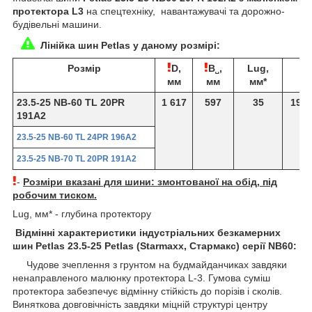
протектора L3
на спецтехніку,
навантажувачі та дорожно-
будівельні машини.
Лінійка шин Petlas у даному розмірі:
Розмір
D,
B˽,
Lug,
R
мм
мм
мм*
23.5-25 NB-60 TL 20PR
1 617
597
35
19.5
191A2
23.5-25 NB-60 TL 24PR 196A2
23.5-25 NB-70 TL 20PR 191A2
-
Розміри вказані для шини: змонтованої на обід, під
робочим тиском.
Lug, мм* - глубина протектору
Відмінні характеристики індустріальних безкамерних
шин Petlas 23.5-25 Petlas (Starmaxx, Стармакс) серії NB60:
Чудове зчеплення з грунтом на будмайданчиках завдяки
ненаправленого малюнку протектора L-3. Гумова суміш
протектора забезпечує відмінну стійкість до порізів і сколів.
Виняткова довговічність завдяки міцній структурі центру