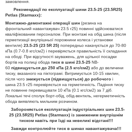
замовлення.
Рекомендації по експлуатації шини 23.5-25 (23.5R25)
Petlas (Starmaxx):
Монтажно-демонтажні операції шин
(резина на
фронтальний навантажувач 23.5 r25) повинні здійснюватися
кваліфікованим персоналом. При монтажі на обід шина (після
герметизації внутрішньої порожнини колеса і установки
вентиля)
23.5-25 (23 5R 25)
попередньо накачується до 70-80
кПа (0.7-0.8 кгс/см2) і перевіряється правильність її складання
на ободі. При відсутності зауважень, для щільної посадки
бортів на полиці обода
тиск в шині 23.5-25
NB-
60
підвищується до 250 кПа (2.5 кгс/см2)
або до величини
тиску, вказаного на піктограмі. Витримується 10-15 хвилин,
після чого
знижується (підвищується) до робочого
і
шина 23.5 r25 перевіряється на герметичність. Падіння тиску
не повинне перевищувати 10 кПа (0.1 кгс/см2) за 7 діб.
Локальні течі сполук борт-обід, обід-вентиль, негерметичність
обода виявляють мильним розчином.
Забороняється експлуатація індустріальних шин 23
.5-
25 (23.5R25)
Petlas (Starmaxx)
і
з заниженим внутрішнім
тиском навіть при їзді на невеликі відстані!!!
Завжди контролюйте тиск в шинах навантажувача!!!