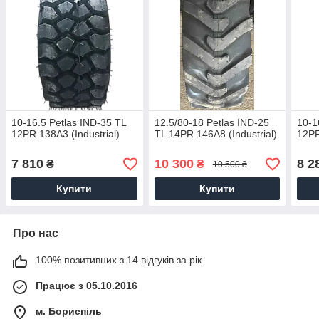
10-16.5 Petlas IND-35 TL
12.5/80-18 Petlas IND-25
10-1
12PR 138А3 (Industrial)
TL 14PR 146А8 (Industrial)
12PR
7 810
10 300
8 2
₴
₴
10 500 ₴
Купити
Купити
Про нас
100% позитивних з 14 відгуків за рік
Працює з 05.10.2016
м. Бориспіль