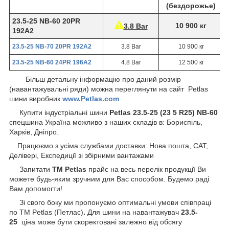
(бездорожье)
23.5-25 NB-60 20PR
10 900 кг
3.8 Bar
192А2
23.5-25 NB-70 20PR 192А2
3.8 Bar
10 900 кг
23.5-25 NB-60 24PR 196А2
4.8 Bar
12 500 кг
Більш детальну інформацію про даний розмір
(навантажувальні ряди) можна переглянути на сайт Petlas
шини виробник
www.Petlas.com
Купити індустріальні шини
Petlas 23.5-25 (23 5 R25) NB-60
спецшина
Україна можливо з наших складів в: Бориспіль,
Харків, Дніпро.
Працюємо з усіма службами доставки: Нова пошта, САТ,
Делівері, Експедиції зі збірними вантажами
Запитати
ТМ Petlas
прайс на весь перелік продукції Ви
можете будь-яким зручним для Вас способом
.
Будемо раді
Вам допомогти!
Зі свого боку ми пропонуємо оптимальні умови співпраці
по TM Petlas (Петлас)
.
Для шини на навантажувач
23.5-
25
ціна може бути скоректовані залежно від обсягу