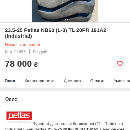
23.5-25 Petlas NB60 (L-3) TL 20PR 191А2
(Industrial)
Немає в наявності
Код: 21855
Роздріб
78 000
₴
Опис
Характеристики
Доставка
Оплата
Умови п
Опис
Турецькі діагональні безкамерні (TL - Tubeless)
Industrial шини
Petlas 23.5-25 NB60 20PR 192А2 з малюнком