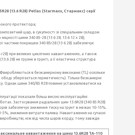
 (13.6 R28) Petlas (Starmaxx, Стармакс) серії
либокого протектора;
 композитний шар, в сукупності зі спеціальним складом
цності шини 340 85-28 (13 6 28; 13.6 12 x 28);
ї частини покришки 340 85r28 (13 6 28) забезпечує
6 r28) при великих циклічних навантаженнях, а також
3.6 28) не грузне в грунті, а її еластична структура
10
виробляються в безкамерному виконанні (TL) оскільки
а ободі зберігається герметичність). Тільки безкамерні
. Однак шини 340/85 R28 повинні установлюватися на
плуатації показали більш високі експлуатаційні
отах. Застосування радіальних шин 13.6R28 (340 85 R28)
орів забезпечує зниження тиску на грунт в межах 10-15%,
 3-5%, зниження витрати палива. Навантаження на сучасні
 виробництві, ніж від числа шарів корду, тому завжди
аксимальне навантаження на шину 13.6R28 ТА-110