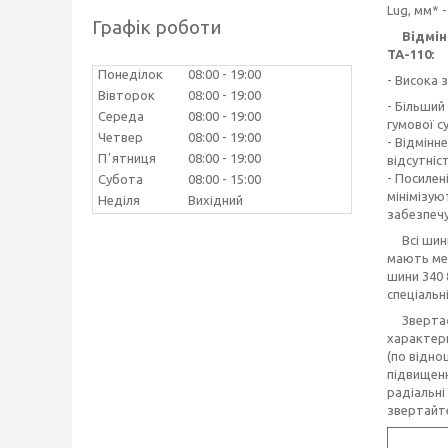
Lug, мм* 
Графік роботи
Відмінні
ТА-110:
Понеділок
08:00
19:00
- Висока 
Вівторок
08:00
19:00
- Більший
Середа
08:00
19:00
гумової с
Четвер
08:00
19:00
- Відмінн
Пʼятниця
08:00
19:00
відсутніс
- Посилен
Субота
08:00
15:00
мінімізую
Неділя
Вихідний
забезпечу
Всі ши
мають мен
шини 340 8
спеціальн
Звертаєм
характери
(по відно
підвищенн
радіальні
звертайте