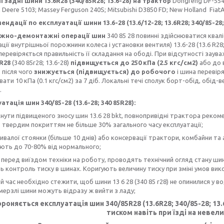
і задні шини
13.6R28 (340/85R28; 13.6-28) на трактор
Dongfeng DF-554;
 Deere 5103; Massey Ferguson 240S; Mitsubishi D3850 FD; New Holland FiatAg
ндації по експлуатації шини 13.6-28 (13.6/12-28; 13.6R28; 340/85-28;
о-демонтажні операції шин
340 85 28 повинні здійснюватися квал
ції внутрішньої порожнини колеса і установки вентиля) 13.6-28 (13.6 R28;
і перевіряється правильність її складання на ободі. При відсутності зау
6R28
(340 85r28; 13.6-28)
підвищується до 250 кПа (2.5 кгс/см2)
або до в
, після чого
знижується (підвищується) до робочого
і шина перевіря
ати 10 кПа (0.1 кгс/см2) за 7 діб. Локальні течі сполук борт-обід, обі
.
атація шин 340/85-28 (13.6-28; 340 85R28):
нути підвищеного зносу шин 13.6 28 bkt, повнопривідні трактора реко
 твердим покриттям не більше 30% загального часу експлуатації;
тривалої стоянки (більше 10 днів) або консервації трактори, комбайни та
ють до 70-80% від нормального;
 перед виїздом техніки на роботу, проводять технічний огляд стану шин
 контроль тиску в шинах. Коригують величину тиску при зміні умов вик
ий час необхідно стежити, щоб шини 13 6 28 (340 85 r28) не опинилися у вод
мерзлі шини можуть відразу ж вийти з ладу;
ороняється експлуатація шин
340/85R28
(13.6R28; 340/85-28; 13
тиском навіть при їзді на невелик