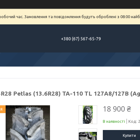
еробочий час. Замовлення та повідомлення будуть оброблені з 08:00 найб
+380 (67) 567-65-79
R28 Petlas (13.6R28) TA-110 TL 127A8/127B (Ag
18 900 ₴
ия
В наявності
Код:
Купити