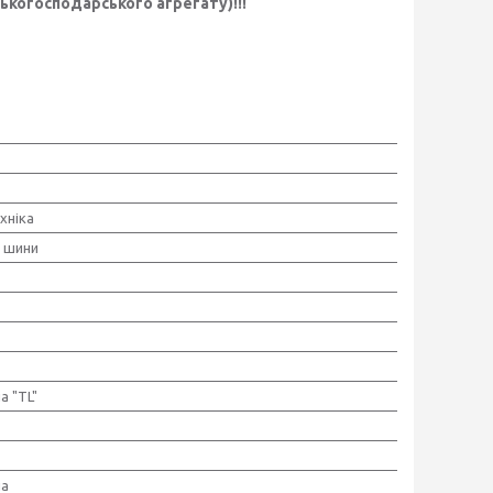
когосподарського агрегату)!!!
хніка
і шини
а "TL"
на