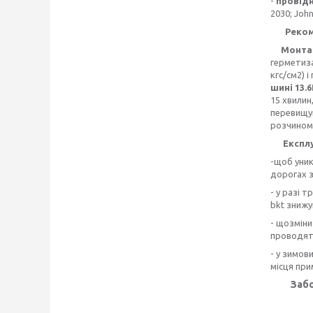
-
провідн
2030; John
Рекоме
Монтажн
герметиза
кгс/см2) 
шині 13.
15 хвилин
перевищув
розчином
Експлу
-щоб уник
дорогах з
- у разі 
bkt знижу
- щозміни
проводять
- у зимов
місця при
Заб