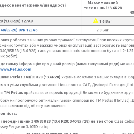
Максимальний
ндекс навантаження/швидкості
тиск в шині 13.6R28
40
8 (13.6R28) 127А8
1.6 Bar
(340/85-28) 8PR 125A6
2.0 Bar
ьових роботах та інших умовах тривалої експлуатації при високих крутн
жених ґрунтах або у важких умовах експлуатації) застосовують відповід
340/85R28 (13.6 R28) тиск у шинах зовнішніх коліс повинно бути в 1.2-1.2
их робіт).
тальну інформацію про даний розмір (навантажувальні ряди) можна пе
к
www.Petlas.com
шини
Petlas 340/85R28 (13.6R28)
Україна можливо з наших складів в: Бор
з усіма службами доставки: Нова пошта, САТ, Делівері, Експедиції зі
ти
ТМ Petlas
прайс на весь перелік продукції Ви можете будь-яким зруч
боку ми пропонуємо оптимальні умови співпраці по TM Petlas (Петлас)
.
Д
ані залежно від обсягу замовлення.
вність:
і передні шини 340/85R28 (13.6 R28; 340 85 r28) на трактор
Claas Celti
assey Ferguson 3.105D
та ін;