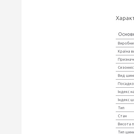
Харак
Основн
Виробни
Країна 
Признач
Сезонні
Вид шин
Посадко
Індекс 
Індекс ш
Тип
Стан
Висота 
Тип шини