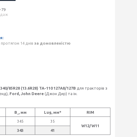
-79
одаж
 протягом 14 днів
за домовленістю
 340/85R28 (13.6R28) TA-110 127A8/127B
для тракторів з
енд),
Ford, John Deere
(Джон Дир)
та ін.
B˽, мм
Lug, мм*
RIM
345
35
W12/W11
343
41