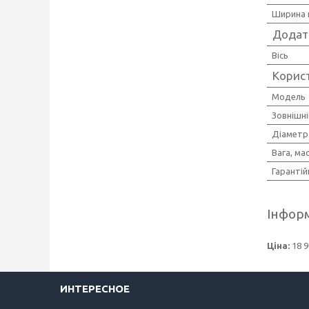
Ширина 
Додат
Вісь
Корис
Мoдель
Зовнішн
Діаметр
Вага, ма
Гарантій
Інформ
Ціна:
18 9
ИНТЕРЕСНОЕ