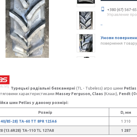
+380 (67) 567-65
Управление пр
повернення товару
Турецькі радіальні безкамерні
(TL - Tubeless)
агро шини
Petlas
 тяговими характеристиками
Massey Ferguson,
Claas
(Клаас),
Fendt (
Ф
ійка шин Petlas у даному розмірі:
Розмір
D, мм
(340/85-28) TA-60 TT 8PR 125A6
1 310
8 (13.6R28) TA-110 TL 127A8
1 287