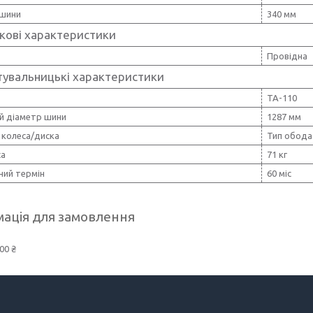
шини
340 мм
кові характеристики
Провідна
тувальницькі характеристики
ТА-110
ій діаметр шини
1287 мм
 колеса/диска
Тип обода
са
71 кг
ний термін
60 міс
ація для замовлення
00 ₴