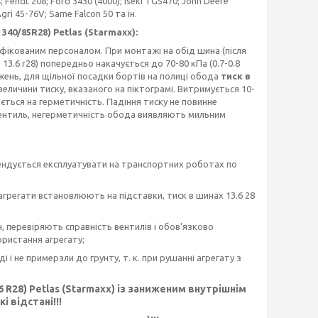
 Fendt 208; Ford 3430 (4000); Iseki TG5470; John Deere
ri 45-76V; Same Falcon 50 та ін.
 340/85R28) Petlas (Starmaxx):
іфікованим персоналом. При монтажі на обід шина (після
 13.6 r28) попередньо накачується до 70-80 кПа (0.7-0.8
важень, для щільної посадки бортів на полиці обода
тиск в
еличини тиску, вказаного на піктограмі. Витримується 10-
ється на герметичність. Падіння тиску не повинне
д-вентиль, негерметичність обода виявляють мильним
мендується експлуатувати на транспортних роботах по
 агрегати встановлюють на підставки, тиск в шинах 13.6 28
, перевіряють справність вентилів і обов'язково
ористання агрегату;
і і не примерзли до грунту, т. к. при рушанні агрегату з
.6 R28) Petlas (Starmaxx) із заниженим внутрішнім
і відстані!!!