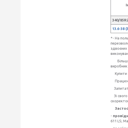
І
340/85R2
13.6-38 
*- На пол
перезволо
здвоєних 
виконуван
Більш де
виробни
Купити 
Працюємо 
Запита
Зі свого 
скоректов
Застосо
-
провідн
611 LS; M