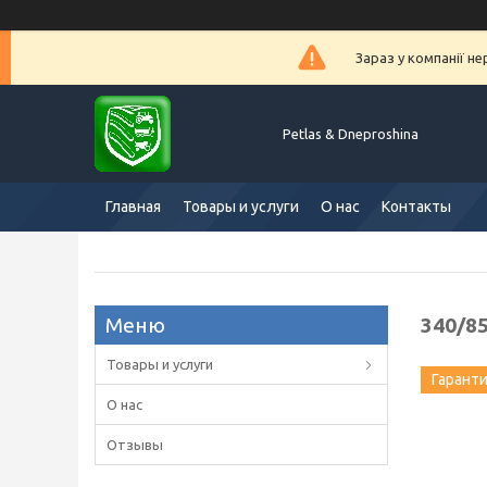
Зараз у компанії н
Petlas & Dneproshina
Главная
Товары и услуги
О нас
Контакты
340/85
Товары и услуги
Гарант
О нас
Отзывы