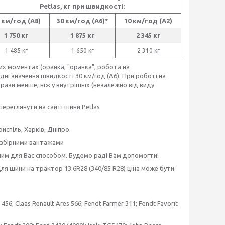
Petlas, кг при швидкості:
 км/год (А8)
30 км/год (А6)*
10 км/год (А2)
1 750 кг
1 875 кг
2 345 кг
1 485 кг
1 650 кг
2 310 кг
их моментах (оранка, "оранка", робота на
ні значення швидкості 30 км/год (А6). При роботі на
5 рази менше, ніж у внутрішніх (незалежно від виду
реглянути на сайті шини Petlas
испіль, Харків, Дніпро.
 збірними вантажами
ним для Вас способом
.
Будемо раді Вам допомогти!
ля шини на трактор 13.6R28 (340/85 R28) ціна може бути
s 456; Claas Renault Ares 566; Fendt Farmer 311; Fendt Favorit