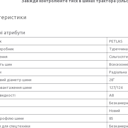
Завжди контролюйте тиск в шинах трактора (сільсь
теристики
і атрибути
к
PETLAS
виробник
Туреччина
ення
Сільгоспте
сть шин
Всесезонн
и
Радіальна
вий діаметр шини
28"
навантаження шини
127/124
видкості
A8
Безкамерн
Новий
профілю шини
85
 для спецтехніки
Безкамер