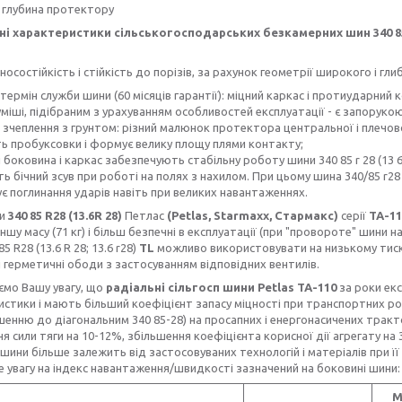
- глубина протектору
 характеристики сільськогосподарських безкамерних шин 340 85R28
зносостійкість і стійкість до порізів, за рахунок геометрії широкого і г
 термін служби шини (60 місяців гарантії): міцний каркас і протиударний
уміші, підібраним з урахуванням особливостей експлуатації - є запорукою мі
е зчеплення з грунтом: різний малюнок протектора центральної і плечово
ть пробуксовки і формує велику площу плями контакту;
і боковина і каркас забезпечують стабільну роботу шини 340 85 r 28 (13 
ть бічний зсув при роботі на полях з нахилом. При цьому шина 340/85 r28 (1
є поглинання ударів навіть при великих навантаженнях.
ни
340 85 R28 (13.6R 28)
Петлас
(Petlas, Starmaxx, Стармакс)
серії
ТА-1
шу масу (71 кг) і більш безпечні в експлуатації (при "провороте" шини н
5 R28 (13.6 R 28; 13.6 r28)
TL
можливо використовувати на низькому тиску
і герметичні ободи з застосуванням відповідних вентилів.
о Вашу увагу, що
радіальні сільгосп шини Petlas ТА-110
за роки екс
стики і мають більший коефіцієнт запасу міцності при транспортних роб
шенню до діагональним 340 85-28) на просапних і енергонасичених тракт
я сили тяги на 10-12%, збільшення коефіцієнта корисної дії агрегату на
 шини більше залежить від застосовуваних технологій і матеріалів при її
 увагу на індекс навантаження/швидкості зазначений на боковині шини:
М