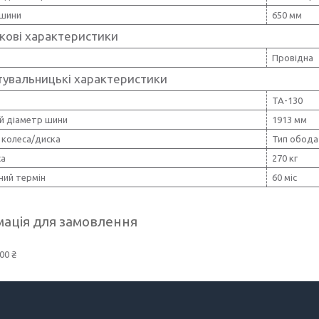
шини
650 мм
кові характеристики
Провідна
тувальницькі характеристики
ТА-130
ій діаметр шини
1913 мм
 колеса/диска
Тип обода
са
270 кг
ний термін
60 міс
ація для замовлення
00 ₴