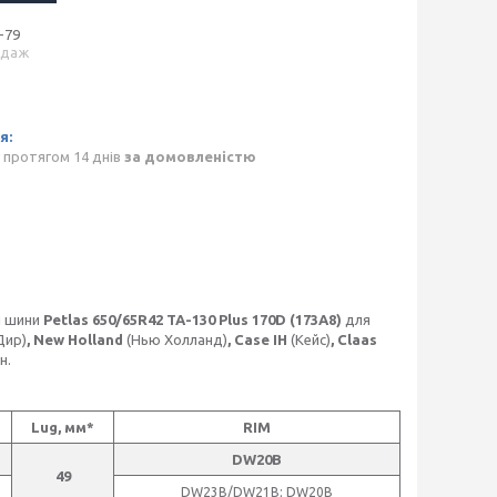
-79
одаж
 протягом 14 днів
за домовленістю
кі шини
Petlas 650/65R42 TA-130 Plus 170D (173А8)
для
Дир)
, New Holland
(Нью Холланд)
, Case IH
(Кейс)
, Сlaas
н.
Lug, мм*
RIM
DW20B
49
DW23B/DW21B; DW20B