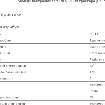
Завжди контролюйте тиск в шинах трактора (сільсь
теристики
і атрибути
к
PETLAS
виробник
Туреччина
ення
Сільгоспте
сть шин
Всесезонн
и
Радіальна
вий діаметр шини
42"
навантаження шини
170
видкості
D
Безкамерн
Новий
профілю шини
65
 для спецтехніки
Безкамер