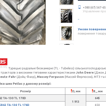
+380 (67) 567-65
Управление пр
повернення товару
Турецькі радіальні безкамерні (TL - Tubeless) сільськогосподарсь
 тракторів з високими тяговими характеристиками
John Deere
(Джон 
eutz-Fahr
(Дойц-Фахр)
, Massey Ferguson
(Массей Фергюсон), МТЗ та і
йка шин Petlas у даному розмірі:
Розмір
D, мм
B˽, мм
2 TA-130 TL 170D
645
1 913
5R42 TA-130 TL 174D
650