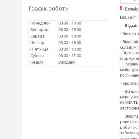
Графік роботи
-
Розмір
Lug, мм* 
Понеділок
08:00
19:00
Відмінні
Вівторок
08:00
19:00
- Висока 
Середа
08:00
19:00
- Більший
Четвер
08:00
19:00
складом г
Пʼятниця
08:00
19:00
- Відмінн
Субота
08:00
15:00
формує в
Неділя
Вихідний
- Посилен
мінімізую
поглинанн
- Європейс
Всі шини
меншу мас
65 R42
TL
застосува
Звертаємо
роки експ
роботах. 
забезпечу
зниження 