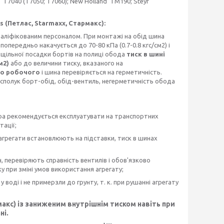
 T7040 (T7050; Т7060); New Holland TM190; Steyr
as (Петлас, Starmaxx, Стармакс):
валіфікованим персоналом. При монтажі на обід шина
попередньо накачується до 70-80 кПа (0.7-0.8 кгс/см2) і
я щільної посадки бортів на полиці обода
тиск в шині
м2)
або до величини тиску, вказаного на
до робочого
і шина перевіряється на герметичність.
чі сполук борт-обід, обід-вентиль, негерметичність обода
ора рекомендується експлуатувати на транспортних
ації;
а агрегати встановлюють на підставки, тиск в шинах
, перевіряють справність вентилів і обов'язково
у при зміні умов використання агрегату;
у воді і не примерзли до грунту, т. к. при рушанні агрегату
макс) із заниженим внутрішнім тиском навіть при
ні.