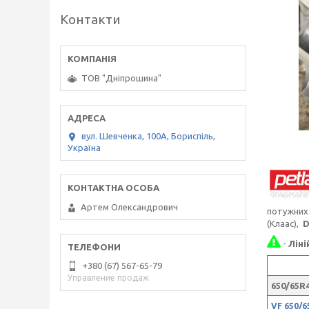
Контакти
ТОВ "Дніпрошина"
вул. Шевченка, 100А, Бориспіль,
Україна
Артем Олександрович
потужних
(Клаас),
D
-
Ліні
+380 (67) 567-65-79
Управление продаж
650/65R4
VF 650/6