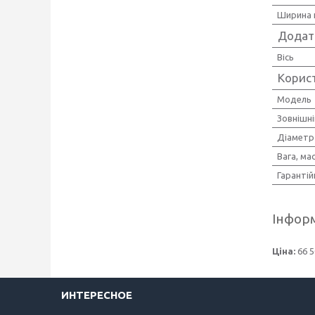
Ширина 
Додат
Вісь
Корис
Мoдель
Зовнішн
Діаметр
Вага, ма
Гарантій
Інформ
Ціна:
66 5
ИНТЕРЕСНОЕ