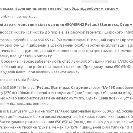
и вказані для шини: змонтованої на обід, під робочим тиском.
- глубина протектору
 характеристики сільгосп шин 650/65R42 Petlas (Starmaxx, Стармак
зносостійкість і стійкість до порізів, за рахунок геометрії широкого і г
 термін служби шини 650 65 r42 (60 місяців гарантії): міцний каркас і пр
умової суміші, підібраним з урахуванням особливостей експлуатації - є 
е зчеплення з грунтом: різний малюнок протектора центральної і плечов
елику площу плями контакту;
і боковина і каркас забезпечують стабільну роботу шини Petlas TA130 65
ть бічний зсув при роботі на полях з нахилом. При цьому шина 650 65r42 н
я ударів навіть при великих навантаженнях;
ька якість від Petlas.
 650 65R42 Петлас
(Petlas,
Starmaxx, Стармакс
) серії
ТА-130
виробляю
у (270 кг) і більш безпечні в експлуатації (при "провороте" шини на обод
можливо використовувати на низькому тиску. Однак шини повинні устан
нням відповідних вентилів.
 Вашу увагу, що ми не поставляємо діагональні шини 650/65-42, оскіл
луатації показали більш високі експлуатаційні характеристики і мають 
Застосування радіальних шин 650 65R42 (по відношенню до діагональним
є зниження тиску на грунт в межах 10-15%, підвищення сили тяги на 10-1
витрати палива. Навантаження на сучасні радіальні шини більше залежить