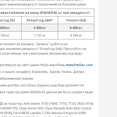
навантаження/швидкості зазначений на боковині шини:
авантаження на шину 650/65R42, кг при швидкості:
м/год (D)
30 км/год (А6)*
10 км/ч (A2)
 000 кг
6 900 кг
8 400 кг
 700 кг
7 705 кг
8 980 кг
их моментах (оранка, "оранка", робота на
ні значення швидкості 30 км/год (А6). При роботі на
25 рази менше, ніж у внутрішніх (незалежно від виду
еглянути на сайті шини Petlas виробник
www.Petlas.com
з наших складів в: Бориспіль, Харків, Умань, Дніпро.
 збірними вантажами
чним для Вас способом
.
Будемо раді Вам допомогти!
Для трактор шини 650/65r42 ціна може бути скоректовані
42
) на трактор John Deere 7530 (7600; 7710; 7720; 7820; 8100;
(MXM175); Claas Axion 830; Claas Renault Ares 826; Crystal
816 (818); Ford 8870; Landini 7.230; Massey Ferguson 6490