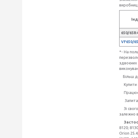
виробницт
Ін
650/65R4
VF650/65
*- На пол
перезволо
здвоєних 
виконуван
Більш дет
Купити 
Працюємо 
Запита
Зі свого 
залежно в
Застос
8120; 8130
Orion 25.4