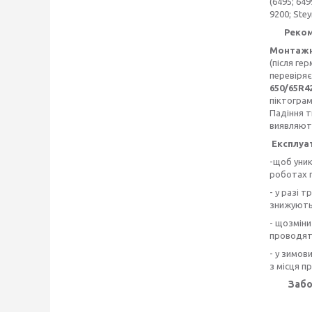
(6495; 64
9200; Stey
Рекоме
Монтажн
(після ге
перевіряє
650/65R4
піктограм
Падіння т
виявляют
Експлуа
-щоб уник
роботах п
- у разі 
знижують
- щозміни
проводять
- у зимов
з місця п
Забо