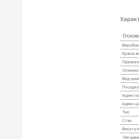
Харак
Основн
Виробни
Країна 
Признач
Сезонні
Вид шин
Посадко
Індекс 
Індекс ш
Тип
Стан
Висота 
Тип шини