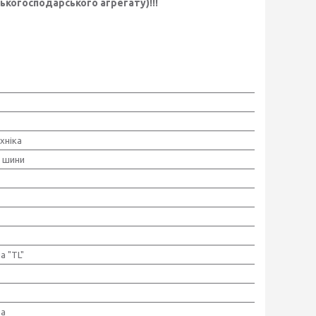
когосподарського агрегату)!!!
хніка
і шини
а "TL"
на