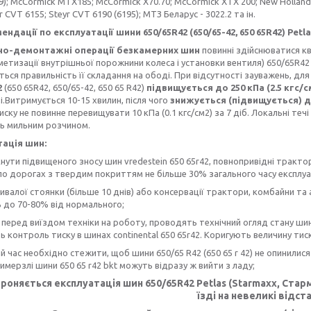
99); McCormick MTX185; McCormick X70.70; McCormick XTX 200; New Holland
r CVT 6155; Steyr CVT 6190 (6195); МТЗ Беларус - 3022.2 та ін.
ндації по експлуатації шини 650/65R42 (650/65-42, 650 65R42) Petl
о-демонтажні операції безкамерних шин
повинні здійснюватися к
рметизації внутрішньої порожнини колеса і установки вентиля) 650/65R42 
ться правильність її складання на ободі. При відсутності зауважень, дл
2
(650 65R42, 650/65-42, 650 65 R42)
підвищується до 250 кПа (2.5 кгс/с
і.Витримується 10-15 хвилин, після чого
знижується (підвищується) 
иску не повинне перевищувати 10 кПа (0.1 кгс/см2) за 7 діб. Локальні те
ь мильним розчином.
тація шин:
нути підвищеного зносу шин vredestein 650 65r42, повнопривідні тракт
о дорогах з твердим покриттям не більше 30% загального часу експлуат
тривалої стоянки (більше 10 днів) або консервації трактори, комбайни т
 до 70-80% від нормального;
 перед виїздом техніки на роботу, проводять технічний огляд стану шин
 контроль тиску в шинах continental 650 65r42. Коригують величину тиск
ий час необхідно стежити, щоб шини 650/65 R42 (650 65 r 42) не опинилися 
римерзлі шини 650 65 r42 bkt можуть відразу ж вийти з ладу;
роняється експлуатація шин 650/65R42 Petlas (Starmaxx, Стар
їзді на невеликі відста