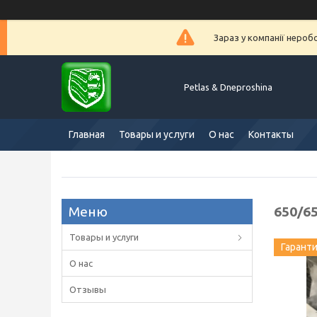
Зараз у компанії нероб
Petlas & Dneproshina
Главная
Товары и услуги
О нас
Контакты
650/65
Товары и услуги
Гарант
О нас
Отзывы