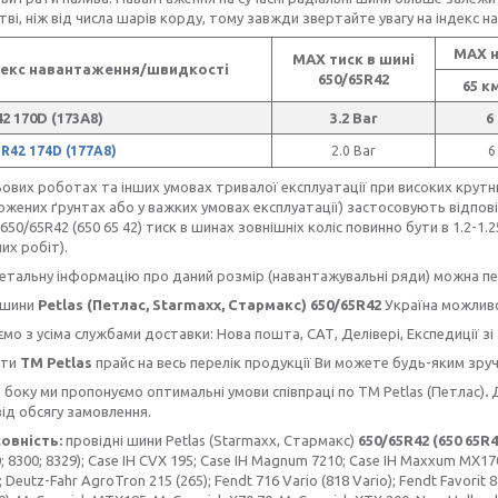
ві, ніж від числа шарів корду, тому завжди звертайте увагу на індекс 
МAX н
МAX тиск в шині
декс навантаження/швидкості
650/65R42
65 к
2 170D (173А8)
3.2 Bar
6
R42 174D (177А8)
2.0 Bar
6
ьових роботах та інших умовах тривалої експлуатації при високих крутн
жених ґрунтах або у важких умовах експлуатації) застосовують відповід
650/65R42 (650 65 42) тиск в шинах зовнішніх коліс повинно бути в 1.2-1.
их робіт).
альну інформацію про даний розмір (навантажувальні ряди) можна пер
шини
Petlas
(Петлас, Starmaxx, Стармакс) 650/65R42
Україна можливо 
з усіма службами доставки: Нова пошта, САТ, Делівері, Експедиції зі
ти
ТМ Petlas
прайс на весь перелік продукції Ви можете будь-яким зру
боку ми пропонуємо оптимальні умови співпраці по TM Petlas (Петлас)
.
ід обсягу замовлення.
овність:
провідні шини Petlas (Starmaxx, Стармакс)
650/65R42 (650 65R
; 8300; 8329); Case IH CVX 195; Case IH Magnum 7210; Case IH Maxxum MX170 
; Deutz-Fahr AgroTron 215 (265); Fendt 716 Vario (818 Vario); Fendt Favorit 