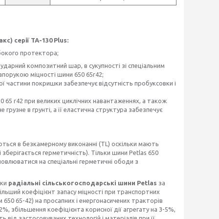
с) серії ТА-130 Plus:
либокого протектора;
отиударний композитний шар, в сукупності зі спеціальним
запорукою міцності шини 650 65r42;
ої частини покришки забезпечує відсутність пробуксовки і
0 65 r42 при великих циклічних навантаженнях, а також
е грузне в грунті, а її еластична структура забезпечує
ться в безкамерному виконанні (TL) оскільки мають
і зберігається герметичність). Тільки шини Petlas 650
овлюватися на спеціальні герметичні ободи з
ьки
радіальні сільськогосподарські шини Petlas
за
більший коефіцієнт запасу міцності при транспортних
 650 65-42) на просапних і енергонасичених тракторів
2%, збільшення коефіцієнта корисної дії агрегату на 3-5%,
 від застосовуваних технологій і матеріалів при її