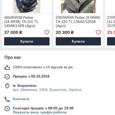
460/85R38 Petlas
230/95R48 Petlas (9.5R48)
270/
(18.4R38) TA-110 TL
TA-120 TL 136А2/125А8
(11.
149А8/146B (Agro)
(Agro)
157А
37 000
20 300
25 
₴
₴
Купити
Купити
Про нас
100% позитивних з 14 відгуків за рік
Працює з 05.10.2016
м. Бориспіль
вул. Шевченка, 100А, Бориспіль, Україна
Контакти
Сьогодні працює з 08:00 до 15:00
Показати весь графік роботи