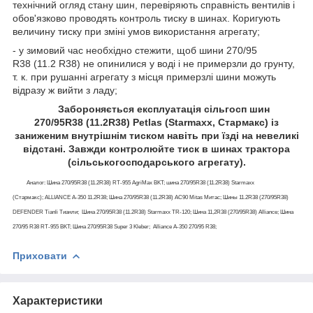
технічний огляд стану шин, перевіряють справність вентилів і
обов'язково проводять контроль тиску в шинах. Коригують
величину тиску при зміні умов використання агрегату;
- у зимовий час необхідно стежити, щоб шини 270/95
R38 (11.2 R38) не опинилися у воді і не примерзли до грунту,
т. к. при рушанні агрегату з місця примерзлі шини можуть
відразу ж вийти з ладу;
Забороняється експлуатація сільгосп шин
270/95R38 (11.2R38) Petlas (Starmaxx, Стармакс) із
заниженим внутрішнім тиском навіть при їзді на невеликі
відстані. Завжди контролюйте тиск в шинах трактора
(сільськогосподарського агрегату).
Аналог: Шина 270/95R38 (11.2R38) RT-955 AgriMax BKT; шина 270/95R38 (11.2R38) Starmaxx
(Стармакс); ALLIANCE A-350 11.2R38; Шина 270/95R38 (11.2R38) AC90 Mitas Митас; Шины 11.2R38 (270/95R38)
DEFENDER Tianli Тианли; Шина 270/95R38 (11.2R38) Starmaxx TR-120; Шина 11,2R38 (270/95R38) Alliance; Шина
270/95 R38 RT-955 BKT; Шина 270/95R38 Super 3 Kleber; Alliance A-350 270/95 R38;
Приховати
Характеристики