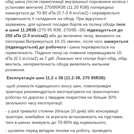
обід шина (після герметизації внутрішньої порожнини колеса і
установки вентиля) 270/95R38 (11.20 R38) попередньо
накачується до 70-80 кПа (0.7-0.8 кгс/см2) і перевіряється
правильність її складання на ободі. При відсутності
зауважень, для щільної посадки бортів на полиці обода
тиск
в шині 11.2R38
(270 95 R38, 270/95 -38)
підвищується до
250 кПа (2.5 кгс/см2)
або до величини тиску, вказаного на
піктограмі.Витримується 10-15 хвилин, після чого
знижується
(підвищується) до робочого
і шина перевіряється на
герметичність. Падіння тиску не повинне перевищувати 10
кПа (0.1 кгс/см2) за 7 діб. Локальні течі сполук борт-обід, обід-
вентиль, негерметичність обода виявляють мильним
розчином.
Експлуатація шин 11.2 х 38 (11.2-38, 270 95R38):
-щоб уникнути підвищеного зносу шин, повнопривідні
трактора рекомендується експлуатувати на транспортних
роботах по дорогах з твердим покриттям не більше 30%
загального часу експлуатації;
- у разі тривалої стоянки (більше 10 днів) або консервації
трактори, комбайни та агрегати встановлюють на підставки,
тиск в шинах знижують до 70-80% від нормального;
- щозміни перед виїздом техніки на роботу, проводять