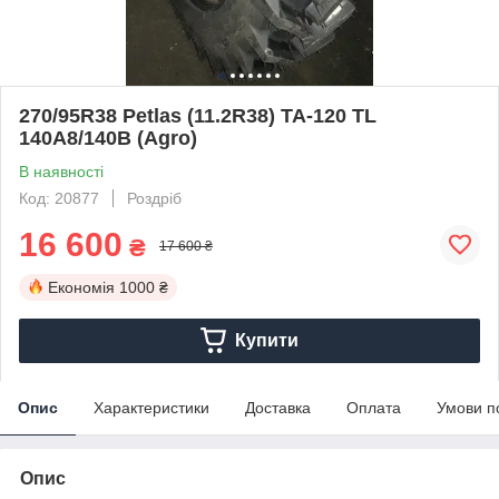
270/95R38 Petlas (11.2R38) TA-120 TL
140А8/140B (Agro)
В наявності
Код: 20877
Роздріб
16 600
₴
17 600 ₴
Економія
1000 ₴
Купити
Опис
Характеристики
Доставка
Оплата
Умови п
Опис