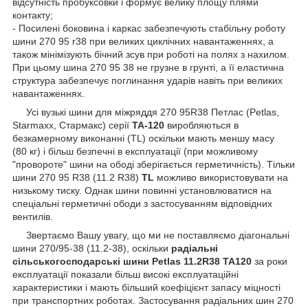
відсутність пробуксовки і формує велику площу плями
контакту;
- Посилені боковина і каркас забезпечують стабільну роботу
шини 270 95 r38 при великих циклічних навантаженнях, а
також мінімізують бічний зсув при роботі на полях з нахилом.
При цьому шина 270 95 38 не грузне в грунті, а її еластична
структура забезпечує поглинання ударів навіть при великих
навантаженнях.
Усі вузькі шини для міжряддя 270 95R38 Петлас (Petlas,
Starmaxx, Стармакс) серії
ТА-120
виробляються в
безкамерному виконанні (TL) оскільки мають меншу масу
(80 кг) і більш безпечні в експлуатації (при можливому
"провороте" шини на ободі зберігається герметичність). Тільки
шини 270 95 R38 (11.2 R38)
TL
можливо використовувати на
низькому тиску. Однак шини повинні установлюватися на
спеціальні герметичні ободи з застосуванням відповідних
вентилів.
Звертаємо Вашу увагу, що ми не поставляємо діагональні
шини 270/95-38 (11.2-38), оскільки
радіальні
сільськогосподарські шини Petlas 11.2R38 ТА120
за роки
експлуатації показали більш високі експлуатаційні
характеристики і мають більший коефіцієнт запасу міцності
при транспортних роботах. Застосування радіальних шин 270