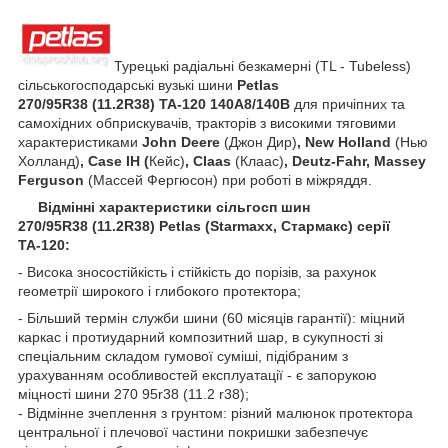
Турецькі радіальні безкамерні (TL - Tubeless)
сільськогосподарські вузькі шини
Petlas
270/95R38 (11.2R38) TA-120 140А8/140B
для причіпних та
самохідних обприскувачів, тракторів з високими тяговими
характеристиками
John Deere
(Джон Дир)
, New Holland
(Нью
Холланд)
, Case IH (
Кейс)
, Claas
(Клаас)
, Deutz-Fahr, Massey
Ferguson
(Массей Фергюсон) при роботі в міжряддя.
Відмінні характеристики сільгосп шин
270/95R38 (11.2R38) Petlas (Starmaxx, Стармакс) серії
ТА-120:
- Висока зносостійкість і стійкість до порізів, за рахунок
геометрії широкого і глибокого протектора;
- Більший термін служби шини (60 місяців гарантії): міцний
каркас і протиударний композитний шар, в сукупності зі
спеціальним складом гумової суміші, підібраним з
урахуванням особливостей експлуатації - є запорукою
міцності шини 270 95r38 (11.2 r38);
- Відмінне зчеплення з грунтом: різний малюнок протектора
центральної і плечової частини покришки забезпечує