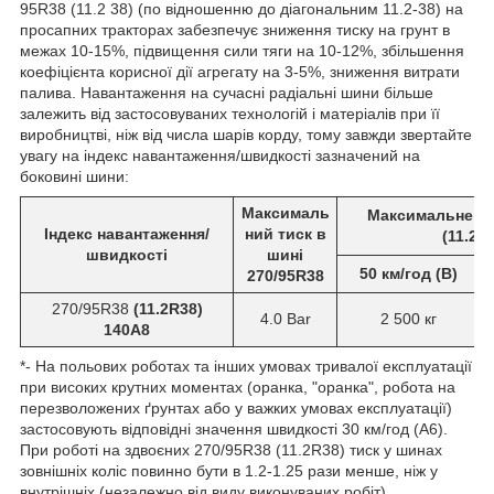
95R38 (11.2 38) (по відношенню до діагональним 11.2-38) на
просапних тракторах забезпечує зниження тиску на грунт в
межах 10-15%, підвищення сили тяги на 10-12%, збільшення
коефіцієнта корисної дії агрегату на 3-5%, зниження витрати
палива. Навантаження на сучасні радіальні шини більше
залежить від застосовуваних технологій і матеріалів при її
виробництві, ніж від числа шарів корду, тому завжди звертайте
увагу на індекс навантаження/швидкості зазначений на
боковині шини:
Максималь
Максимальне на
Індекс навантаження/
ний тиск в
(11.2R
швидкості
шині
50 км/год (В)
270/95R38
270/95R38
(11.2R38)
4.0 Bar
2 500 кг
140А8
*- На польових роботах та інших умовах тривалої експлуатації
при високих крутних моментах (оранка, "оранка", робота на
перезволожених ґрунтах або у важких умовах експлуатації)
застосовують відповідні значення швидкості 30 км/год (А6).
При роботі на здвоєних 270/95R38 (11.2R38) тиск у шинах
зовнішніх коліс повинно бути в 1.2-1.25 рази менше, ніж у
внутрішніх (незалежно від виду виконуваних робіт).