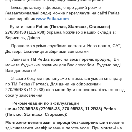
Більш детальну інформацію про даний розмір
(навантажувальні ряди) можна переглянути на сайті Petlas
шини виробник
www.Petlas.com
Купити шини
Petlas
(Петлас, Starmaxx, Стармакс)
270/95R38 (11.2R38)
Україна можливо з наших складів в:
Бориспіль, Дніпро.
Працюємо з усіма службами доставки: Нова пошта, САТ,
Делівері, Експедиції зі збірними вантажами
Запитати
ТМ Petlas
прайс на весь перелік продукції Ви
можете будь-яким зручним для Вас способом
.
Будемо раді
Вам допомогти!
Зі свого боку ми пропонуємо оптимальні умови співпраці
по TM Petlas (Петлас)
.
Для шини на обприскувач
270/95R38 (11.2х38) ціна може бути скоректовані залежно від
обсягу замовлення.
Рекомендации по эксплуатации
шины270/95R38 (270/95-38, 270 95R38, 11.2R38) Petlas
(Петлас, Starmaxx, Стармакс):
Монтажно-демонтажні операції безкамерних шин
повинні
здійснюватися кваліфікованим персоналом. При монтажі на