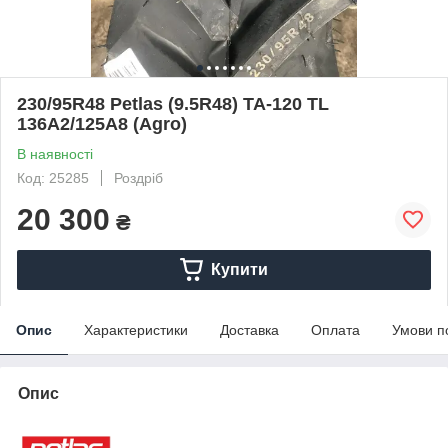
230/95R48 Petlas (9.5R48) TA-120 TL
136А2/125А8 (Agro)
В наявності
Код: 25285
Роздріб
20 300
₴
Купити
Опис
Характеристики
Доставка
Оплата
Умови п
Опис