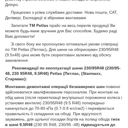
Дніпро.
Працюємо з усіма службами доставки: Нова пошта, САТ,
Делівері, Експедиції зі збірними вантажами
Запитати
ТМ Petlas
прайс на весь перелік продукції Ви
можете будь-яким зручним для Вас способом
.
Будемо раді
Вам допомогти!
Зі свого боку ми пропонуємо оптимальні умови співпраці
по TM Petlas (Петлас)
.
Для шини на обприскувач 230/95R48
(9.5х48) ціна може бути скоректовані залежно від обсягу
замовлення.
Рекомендації по експлуатації шини 230/95R48 (230/95-
48, 230 95R48, 9.5R48) Petlas (Петлас, (Starmaxx,
Стармакс):
Монтажно-демонтажні операції безкамерних шин
повинні
здійснюватися кваліфікованим персоналом. При монтажі на
обід шина (після герметизації внутрішньої порожнини колеса і
установки вентиля) 230/95R48 (9.5 R48) попередньо
накачується до 70-80 кПа (0.7-0.8 кгс/см2) і перевіряється
правильність її складання на ободі. При відсутності
зауважень, для щільної посадки бортів на полиці обода
тиск
в шині 9.5R48
(230 95 R48, 230/95 -48)
підвищується до