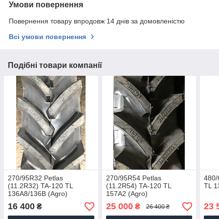
Умови повернення
Повернення товару впродовж 14 днів за домовленістю
Всі умови повернення
Подібні товари компанії
270/95R32 Petlas
270/95R54 Petlas
480/
(11.2R32) TA-120 TL
(11.2R54) TA-120 TL
TL 1
136А8/136B (Agro)
157А2 (Agro)
16 400
25 000
23 
₴
₴
26 400 ₴