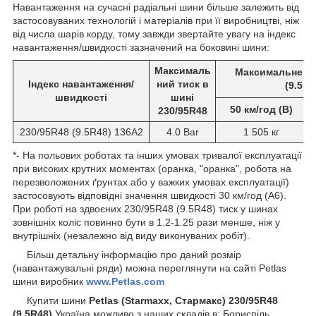
Навантаження на сучасні радіальні шини більше залежить від
застосовуваних технологій і матеріалів при її виробництві, ніж
від числа шарів корду, тому завжди звертайте увагу на індекс
навантаження/швидкості зазначений на боковині шини:
Максималь
Максимальне на
Індекс навантаження/
ний тиск в
(9.5R4
швидкості
шині
50 км/год (В)
230/95R48
230/95R48 (9.5R48) 136А2
4.0 Bar
1 505 кг
*- На польових роботах та інших умовах тривалої експлуатації
при високих крутних моментах (оранка, "оранка", робота на
перезволожених ґрунтах або у важких умовах експлуатації)
застосовують відповідні значення швидкості 30 км/год (А6).
При роботі на здвоєних 230/95R48 (9.5R48) тиск у шинах
зовнішніх коліс повинно бути в 1.2-1.25 рази менше, ніж у
внутрішніх (незалежно від виду виконуваних робіт).
Більш детальну інформацію про даний розмір
(навантажувальні ряди) можна переглянути на сайті Petlas
шини виробник
www.Petlas.com
Купити шини
Petlas
(Starmaxx, Стармакс) 230/95R48
(9.5R48)
Україна можливо з наших складів в: Бориспіль,