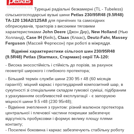
Турецькі радіальні безкамерні (TL - Tubeless)
сільськогосподарські вузькі шини
Petlas 230/95R48 (9.5R48)
TA-120 136А2/125А8
для причіпних та самохідних
обприскувачів, тракторів з високими тяговими
характеристиками
John Deere
(Джон Дир)
, New Holland
(Нью
Холланд)
, Case IH (
Кейс)
, Claas
(Клаас)
, Deutz-Fahr, Massey
Ferguson
(Массей Фергюсон) при роботі в міжряддя.
Відмінні характеристики сільгосп шин 230/95R48
(9.5R48) Petlas (Starmaxx, Стармакс) серії ТА-120:
- Висока зносостійкість і стійкість до порізів, за рахунок
геометрії широкого і глибокого протектора;
- Більший термін служби шини 230 95 r 48 (60 місяців
гарантії): міцний каркас і протиударний композитний шар, в
сукупності зі спеціальним складом гумової суміші, підібраним
з урахуванням особливостей експлуатації - є запорукою
міцності шини 9.5 r48 (230 95r48);
- Відмінне зчеплення з грунтом: різний малюнок протектора
центральної і плечової частини покришки забезпечує
відсутність пробуксовки і формує велику площу плями
контакту;
- Посилені боковина і каркас забезпечують стабільну роботу