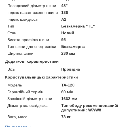
Посадковий діаметр шини
48"
Індекс навантаження шини
136
Індекс швидкості
A2
Тип
Безкамерна "TL"
Стан
Новий
Висота профілю шини
95
Тип шини для спецтехніки
Безкамерна
Ширина шини
230 мм
Додаткові характеристики
Вісь
Провідна
Користувальницькі характеристики
Мoдель
ТА-120
Гарантійний термін
60 міс
Зовнішній діаметр шини
1662 мм
Діаметр колеса/диска
Тип ободу рекомендований/
допустимий: W7/W8
Вага, маса
73 кг
Приховати