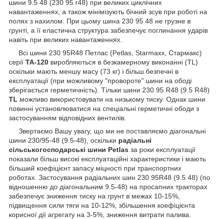
шини 9.5 48 (230 95 r48) при великих циклічних
навантаженнях, а також мінімізують бічний зсув при роботі на
полях з нахилом. При цьому шина 230 95 48 не грузне в
грунті, а її еластична структура забезпечує поглинання ударів
навіть при великих навантаженнях.
Всі шини 230 95R48 Петлас (Petlas, Starmaxx, Стармакс)
серії
ТА-120
виробляються в безкамерному виконанні (TL)
оскільки мають меншу масу (73 кг) і більш безпечні в
експлуатації (при можливому "провороте" шини на ободі
зберігається герметичність). Тільки шини 230 95 R48 (9.5 R48)
TL
можливо використовувати на низькому тиску. Однак шини
повинні установлюватися на спеціальні герметичні ободи з
застосуванням відповідних вентилів.
Звертаємо Вашу увагу, що ми не поставляємо діагональні
шини 230/95-48 (9.5-48), оскільки
радіальні
сільськогосподарські шини Petlas
за роки експлуатації
показали більш високі експлуатаційні характеристики і мають
більший коефіцієнт запасу міцності при транспортних
роботах. Застосування радіальних шин 230 95R48 (9.5 48) (по
відношенню до діагональним 9.5-48) на просапних тракторах
забезпечує зниження тиску на грунт в межах 10-15%,
підвищення сили тяги на 10-12%, збільшення коефіцієнта
корисної дії агрегату на 3-5%, зниження витрати палива.