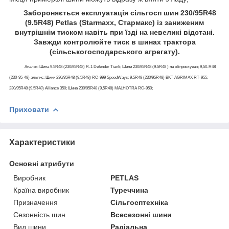
Забороняється експлуатація сільгосп шин 230/95R48
(9.5R48) Petlas (Starmaxx, Стармакс) із заниженим
внутрішнім тиском навіть при їзді на невеликі відстані.
Завжди контролюйте тиск в шинах трактора
(сільськогосподарського агрегату).
Аналог: Шина 9.5R48 (230/95R48) R-1 Defender Tianli; Шини 230/95R48 (9.5R48 ) на обприскувач; 9,50-R48
(230-95-48) альянс; Шини 230/95R48 (9.5R48) RC-999 SpeedWays; 9.5R48 (230/95R48) BKT AGRIMAX RT-955;
230/95R48 (9.5R48) Alliance 350; Шина 230/95R48 (9,5R48) MALHOTRA RC-950;
Приховати
Характеристики
Основні атрибути
Виробник
PETLAS
Країна виробник
Туреччина
Призначення
Сільгосптехніка
Сезонність шин
Всесезонні шини
Вид шини
Радіальна