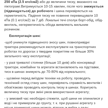
250 кПа (2.5 кгс/см2)
або до величини тиску, вказаного на
піктограмі.Витримується 10-15 хвилин, після чого
знижується
(підвищується) до робочого
і шина перевіряється на
герметичність. Падіння тиску не повинне перевищувати 10
кПа (0.1 кгс/см2) за 7 діб. Локальні течі сполук борт-обід, обід-
вентиль, негерметичність обода виявляють мильним
розчином.
Експлуатація шин:
-щоб уникнути підвищеного зносу шин, повнопривідні
трактора рекомендується експлуатувати на транспортних
роботах по дорогах з твердим покриттям не більше 30%
загального часу експлуатації;
- у разі тривалої стоянки (більше 10 днів) або консервації
трактори, комбайни та агрегати встановлюють на підставки,
тиск в шинах знижують до 70-80% від нормального;
- щозміни перед виїздом техніки на роботу, проводять
технічний огляд стану шин, перевіряють справність вентилів і
обов'язково проводять контроль тиску в шинах. Коригують
величину тиску при зміні умов використання агрегату;
- у зимовий час необхідно стежити, щоб шини не опинилися у
воді і не примерзли до грунту, т. к. при рушанні агрегату з
місця примерзлі шини можуть відразу ж вийти з ладу;