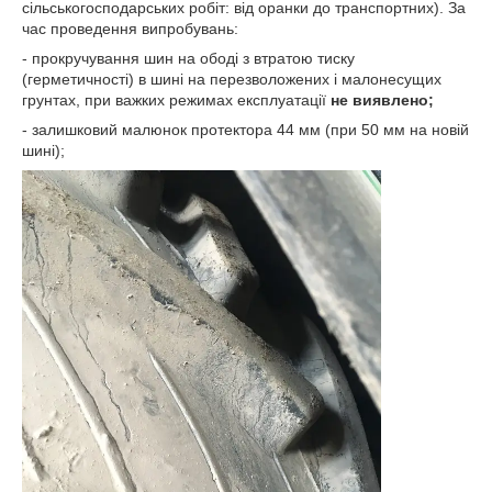
сільськогосподарських робіт: від оранки до транспортних). За
час проведення випробувань:
- прокручування шин на ободі з втратою тиску
(герметичності) в шині на перезволожених і малонесущих
грунтах, при важких режимах експлуатації
не виявлено;
- залишковий малюнок протектора 44 мм (при 50 мм на новій
шині);