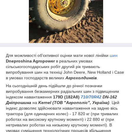
Для можливості об'єктивної оцінки мати нової лінійки
шин
Dneproshina Agropower
в реальних умовах
сільськогосподарських робіт другий рік тривають
випробування шин на техніці John Deere, New Holland і Case
в умовах господарств великих
Агрохолдингів
.
На сьогоднішній день підійшли до річної позначки
випробування безкамерних радіальних шин з підвищеним
індексом навантаження
179D (182А8)
710/70R42
DN-162
Дніпрошина
на
Kernel (ТОВ "Агрополіс", Україна)
. Цей
індекс дозволяє здійснювати навантаження на задню вісь
трактора (для одинарних колес) - 17 820 кг (при тривалих
роботах на високому крутному моменті) і 22 880 кг (при
нетривалих роботах на низькому крутному моменті). В
умовах суміщення технологічних процесів збільшення