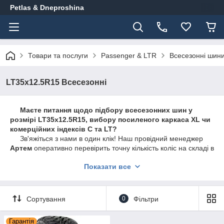
Petlas & Dneproshina
Товари та послуги
Passenger & LTR
Всесезонні шин
LT35x12.5R15 Всесезонні
Маєте питання щодо підбору всесезонних шин у
розмірі LT35x12.5R15, вибору посиленого каркаса XL чи
комерційних індексів С та LT?
Зв'яжіться з нами в один клік! Наш провідний менеджер
Артем
оперативно перевірить точну кількість коліс на складі в
Борисполі, допоможе розібратися в індексах навантаження
Показати все
та швидко оформить замовлення з ПДВ або післяплатою:
📱 Телефон:
+380 (67) 567-65-79
(клікніть для
дзвінка)
Сортування
0
Фільтри
💬 Месенджери:
Написати в Viber
|
Написати в
Telegram
Гарантія