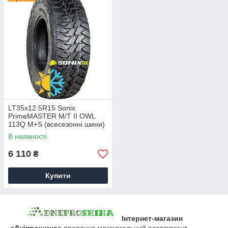
LT35x12.5R15 Sonix
PrimeMASTER M/Т II OWL
113Q M+S (всесезонні шини)
В наявності
6 110
₴
Купити
Інтернет-магазин
«Дніпрошина»
пропонує максимальний асортимент