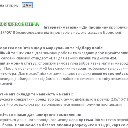
Інтернет-магазин «Дніпрошина»
пропонує 
35/40R18
безпосередньо від імпортерів з нашого складу в Борисполі.
оротка пам'ятка щодо маркування та підбору коліс:
йний та SUV клас:
Для зимової роботи та складних доріг шукайте чіпк
-сніговий силовий стандарт «
LT
» для важких пікапів та джипів
4х4
.
ий зимовий статус:
Справжня зимова гума зобов'язана мати міжнаро
). Просте позначення M+S без сніжинки не гарантує безпеку та еластичні
тектора:
Для мокрої міської зими та сльоти ефективний
«європейськ
желедиці, обледенілих підйомів та глибокого нечищеного снігу незамінн
амелей.
тимент складу та наявність на сайті:
укаєте конкретний бренд або рідкісну модифікацію в розмірі 235/40R1
постійно розширюється та оновлюється новими прямими поставками.
жіться з нами для швидкого замовлення:
верніться до нашого провідного менеджера
Артема
. Він миттєво перев
 бронь.
Працюємо за безготівковим розрахунком з ПДВ, карткою