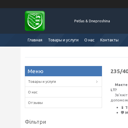
Petlas & Dneproshina
Главная
Товары и услуги
О нас
Контакты
235/4
Товары и услуги
Маєте 
LT?
О нас
Зв'яжіть
допоможе
Отзывы
📱 
💬 
Фільтри