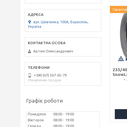
Гаранти
вул. Шевченка, 100А, Бориспіль,
Україна
Артем Олександрович
235/40
SnowL
+380 (67) 567-65-79
-
Управление продаж
Графік роботи
Понеділок
08:00
19:00
Вівторок
08:00
19:00
Середа
08:00
19:00