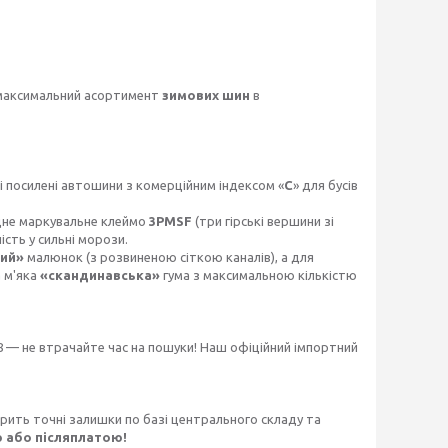
максимальний асортимент
зимових шин
в
і посилені автошини з комерційним індексом «
С
» для бусів
дне маркувальне клеймо
3PMSF
(три гірські вершини зі
сть у сильні морози.
ий»
малюнок (з розвиненою сіткою каналів), а для
а м'яка
«скандинавська»
гума з максимальною кількістю
8 — не втрачайте час на пошуки! Наш офіційний імпортний
ірить точні залишки по базі центрального складу та
 або післяплатою!