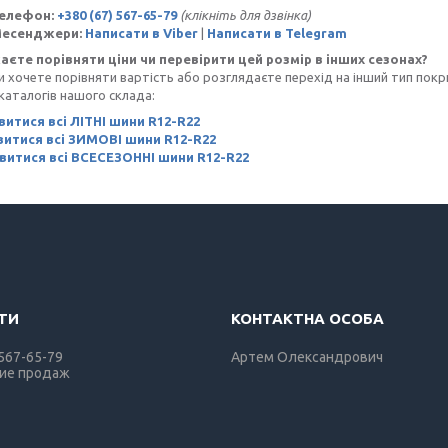
Телефон:
+380 (67) 567-65-79
(клікніть для дзвінка)
Месенджери:
Написати в Viber
|
Написати в Telegram
аєте порівняти ціни чи перевірити цей розмір в інших сезонах?
очете порівняти вартість або розглядаєте перехід на інший тип покри
каталогів нашого склада:
итися всі ЛІТНІ шини R12-R22
итися всі ЗИМОВІ шини R12-R22
витися всі ВСЕСЕЗОННІ шини R12-R22
 567-65-79
Артем Олександрович
ие продаж