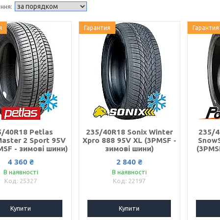
я
Гарантия
Гарантия
5/40R18 Petlas
235/40R18 Sonix Winter
235/4
aster 2 Sport 95V
Xpro 888 95V XL (3PMSF -
SnowS
MSF - зимові шини)
зимові шини)
(3PMS
4 360 ₴
2 840 ₴
В наявності
В наявності
25327
22197
Купити
Купити