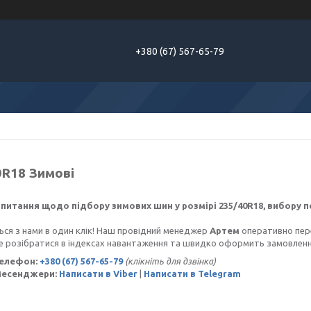
+380 (67) 567-65-79
0R18 Зимові
питання щодо підбору зимових шин у розмірі 235/40R18, вибору п
ся з нами в один клік! Наш провідний менеджер
Артем
оперативно перев
 розібратися в індексах навантаження та швидко оформить замовленн
Телефон:
+380 (67) 567-65-79
(клікніть для дзвінка)
Месенджери:
Написати в Viber
|
Написати в Telegram