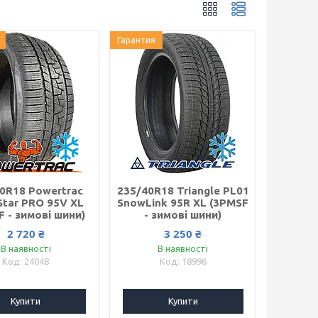
Гарантия
0R18 Powertrac
235/40R18 Triangle PL01
tar PRO 95V XL
SnowLink 95R XL (3PMSF
F - зимові шини)
- зимові шини)
2 720 ₴
3 250 ₴
В наявності
В наявності
24048
18996
Купити
Купити