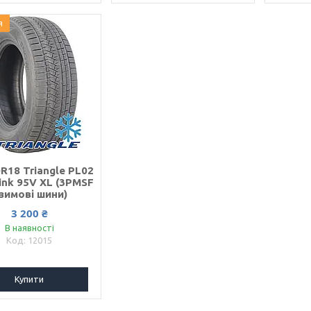
я
R18 Triangle PL02
ink 95V XL (3PMSF
 зимові шини)
3 200 ₴
В наявності
12015
Купити