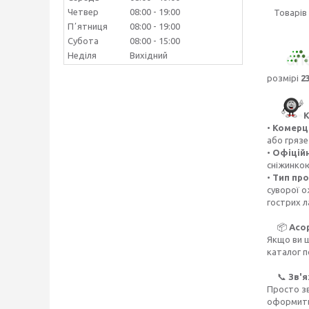
Четвер
08:00
19:00
Пʼятниця
08:00
19:00
Субота
08:00
15:00
Неділя
Вихідний
розмірі
2
К
•
Комерці
або грязе
•
Офіційн
сніжинкою
•
Тип про
суворої о
гострих л
📦
Асор
Якщо ви ш
каталог 
📞
Зв'я
Просто з
оформить