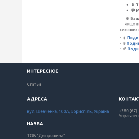
📱 
💬 
⚙️
Баж
Якщо ви х
сезонних 
• ☀️
Подив
• ❄️
Подив
• 🍂
Поди
ИНТЕРЕСНОЕ
Статьи
+380 (67)
вул. Шевченка, 100А, Бориспіль, Україна
Управлен
ТОВ "Дніпрошина"