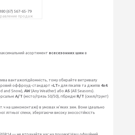
380 (67) 567-65-79
равление продаж
максимальний асортимент
всесезонних шин
в
жлива вантажопідйомність, тому обирайте витривалу
аровий оффроуд-стандарт «
LT
» для пікапів та джипів
4х4
.
d and Snow),
AW
(Any Weather) або
AS
(All Seasons).
ерсальні
A/T
(місто/грязь 50/50), гібридні
R/T
(скелі/ґрунт)
 т.ч на шиномонтажі) в умовах м'яких зим. Вони ідеально
ої літньої спеки, зберігаючи високу зносостійкість
/65R14 — не втрачайте час на пошуки! Наш офіційний