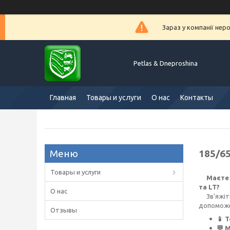
Зараз у компанії нер
Petlas & Dneproshina
Главная
Товары и услуги
О нас
Контакты
185/6
Товары и услуги
Маєте 
та LT?
О нас
Зв'яжіть
допоможе
Отзывы
📱 
💬 