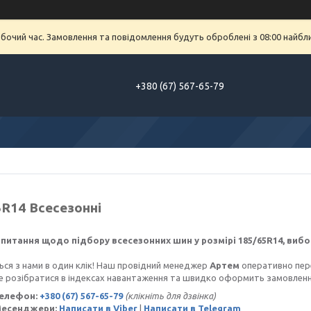
обочий час. Замовлення та повідомлення будуть оброблені з 08:00 найбл
+380 (67) 567-65-79
5R14 Всесезонні
питання щодо підбору всесезонних шин у розмірі 185/65R14, вибо
ся з нами в один клік! Наш провідний менеджер
Артем
оперативно перев
 розібратися в індексах навантаження та швидко оформить замовленн
Телефон:
+380 (67) 567-65-79
(клікніть для дзвінка)
Месенджери:
Написати в Viber
|
Написати в Telegram