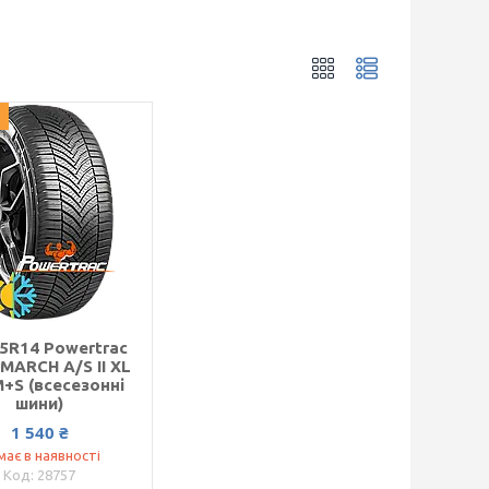
5R14 Powertrac
MARCH A/S II XL
+S (всесезонні
шини)
1 540 ₴
має в наявності
28757