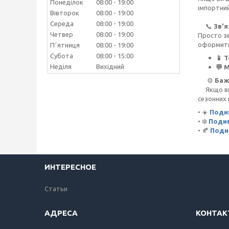
Понеділок
08:00
19:00
імпортни
Вівторок
08:00
19:00
Середа
08:00
19:00
📞
Зв'я
Четвер
08:00
19:00
Просто з
оформить
Пʼятниця
08:00
19:00
Субота
08:00
15:00
📱 
Неділя
Вихідний
💬 
⚙️
Баж
Якщо ви х
сезонних 
• ☀️
Подив
• ❄️
Подив
• 🍂
Поди
ИНТЕРЕСНОЕ
Статьи