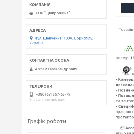
ТОВ "Дніпрошина"
вул. Шевченка, 100А, Бориспіль,
Україна
розмірі
1
Артем Олександрович
К
•
Комерці
легкова
•
Позначе
+380 (67) 567-65-79
•
Позашл
Управление продаж
та злі гря
•
Специфі
працюють 
протектор
Графік роботи
📦
Ассо
Якщо ви ш