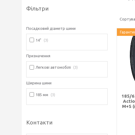
Фільтри
Посадковий діаметр шини
Гаранти
14"
3
Призначення
Легкові автомобілі
3
Ширина шини
185 мм
3
185/6
Acti
M+S (
Контакти