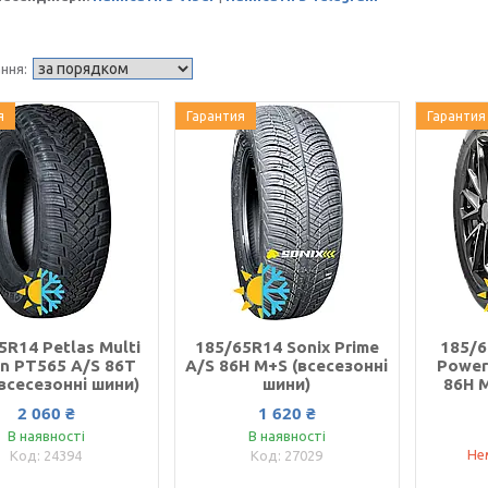
я
Гарантия
Гарантия
5R14 Petlas Multi
185/65R14 Sonix Prime
185/6
on PT565 A/S 86T
A/S 86H M+S (всесезонні
Power
всесезонні шини)
шини)
86H M
2 060 ₴
1 620 ₴
В наявності
В наявності
Не
24394
27029