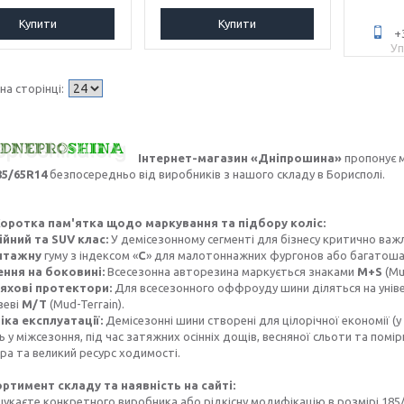
Купити
Купити
+
Уп
Інтернет-магазин «Дніпрошина»
пропонує 
85/65R14
безпосередньо від виробників з нашого складу в Борисполі.
оротка пам'ятка щодо маркування та підбору коліс:
йний та SUV клас:
У демісезонному сегменті для бізнесу критично ва
нтажну
гуму з індексом «
С
» для малотоннажних фургонов або багатош
ння на боковині:
Всесезонна авторезина маркується знаками
M+S
(Mu
яхові протектори:
Для всесезонного оффроуду шини діляться на унів
зеві
M/T
(Mud-Terrain).
ка експлуатації:
Демісезонні шини створені для цілорічної економії (у
у міжсезоння, під час затяжних осінніх дощів, весняної сльоти та помірн
а та великий ресурс ходимості.
ртимент складу та наявність на сайті:
укаєте конкретного виробника або рідкісну модифікацію в розмірі 185