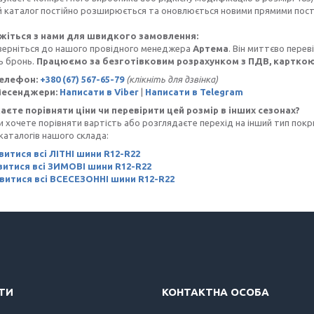
й каталог постійно розширюється та оновлюється новими прямими пост
жіться з нами для швидкого замовлення:
верніться до нашого провідного менеджера
Артема
. Він миттєво перев
 бронь.
Працюємо за безготівковим розрахунком з ПДВ, карткою
Телефон:
+380 (67) 567-65-79
(клікніть для дзвінка)
Месенджери:
Написати в Viber
|
Написати в Telegram
аєте порівняти ціни чи перевірити цей розмір в інших сезонах?
очете порівняти вартість або розглядаєте перехід на інший тип покри
каталогів нашого склада:
итися всі ЛІТНІ шини R12-R22
итися всі ЗИМОВІ шини R12-R22
витися всі ВСЕСЕЗОННІ шини R12-R22