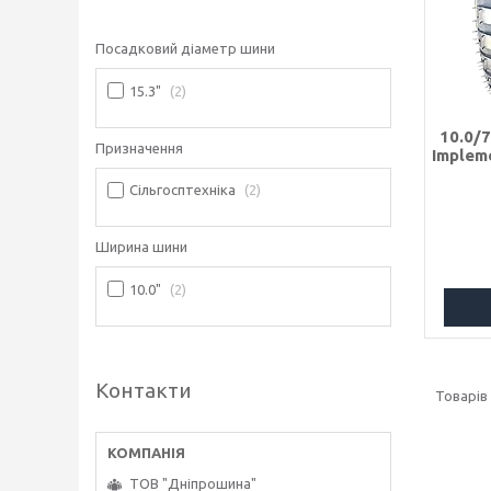
Посадковий діаметр шини
15.3"
2
10.0/7
Призначення
Implem
Сільгосптехніка
2
Ширина шини
10.0"
2
Контакти
ТОВ "Дніпрошина"