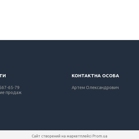
 567-65-79
Артем Олександрович
ие продаж
Сайт створений на маркетплейсі
Prom.ua