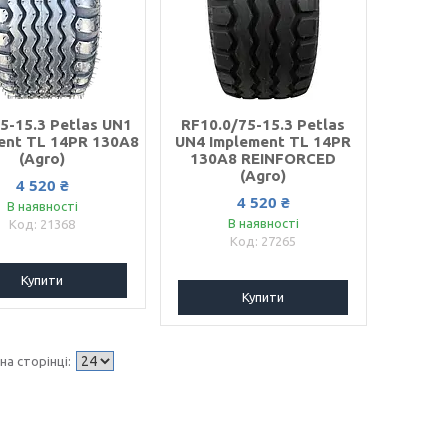
5-15.3 Petlas UN1
RF10.0/75-15.3 Petlas
ent TL 14PR 130А8
UN4 Implement TL 14PR
(Agro)
130А8 REINFORCED
(Agro)
4 520 ₴
4 520 ₴
В наявності
В наявності
21368
27265
Купити
Купити