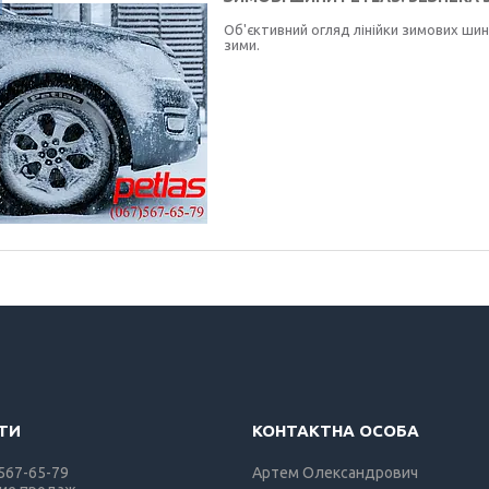
Об'єктивний огляд лінійки зимових шин 
зими.
 567-65-79
Артем Олександрович