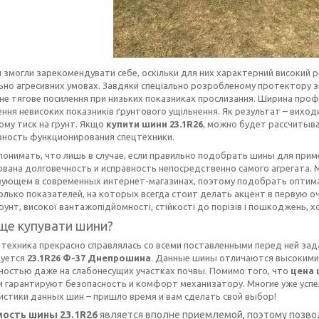
и
змогли зарекомендувати себе, оскільки для них характерний високий рі
ьно агресивних умовах. Завдяки спеціально розробленому протектору з
не тягове посилення при низьких показниках прослизання. Ширина про
ння невисоких показників ґрунтового ущільнення. Як результат – вихо
ому тиск на грунт. Якщо
купити шини 23.1R26
, можно будет рассчитыв
ность функционирования спецтехники.
понимать, что лишь в случае, если правильно подобрать шины для приме
ована долговечность и исправность непосредственно самого агрегата.
вующем в современных интернет-магазинах, поэтому подобрать оптим
олько показателей, на которых всегда стоит делать акцент в первую о
грунт, високої вантажопідйомності, стійкості до порізів і пошкоджень, 
ще купувати шини?
техника прекрасно справлялась со всеми поставленными перед ней зад
уется
23.1R26 Ф-37 Днепрошина
. Данные шины отличаются высокими
ностью даже на слабонесущих участках почвы. Помимо того, что
цена 
 гарантируют безопасность и комфорт механизатору. Многие уже успе
истики данных шин – пришло время и вам сделать свой выбор!
ость шины 23.1R26
является вполне приемлемой, поэтому позво