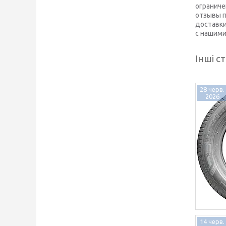
ограниче
отзывы п
доставки
с нашими
Інші ст
28 черв.
2026
14 черв.