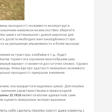
вень прохідності і можливість експлуатації в
 класичним малюнком можна постійно зберігати
філю шини є оптимальною і доволі широкою для
дить досягти необхідної вантажопідйомності при
ать на улучшенную управляемость и более высокую
нения на тракторе, комбайне и т.д., будет
 Многие теряются в огромном многообразии шин,
альный вариант становится достаточно сложно. Однако
чередь. Мова йде про здатності мінімально можливого
хорошої прохідності і прекрасне зчеплення.
ачами, она нуждается в надежных шинах. Для покупки
 сцепными характеристиками и превосходной
шины 23.1
R
26
является вполне адекватной, сами
ли оценить прекрасные эксплуатационные
лить себе сделать покупку смогут даже клиенты с