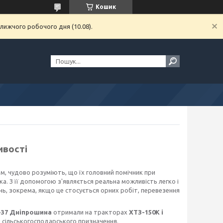
Кошик
лижчого робочого дня (10.08).
ивості
м, чудово розуміють, що їх головний помічник при
ка. З її допомогою з'являється реальна можливість легко і
ь, зокрема, якщо це стосується орних робіт, перевезення
Ф-37 Дніпрошина
отримали
на тракторах
ХТЗ-150К і
х сільськогосподарського призначення.