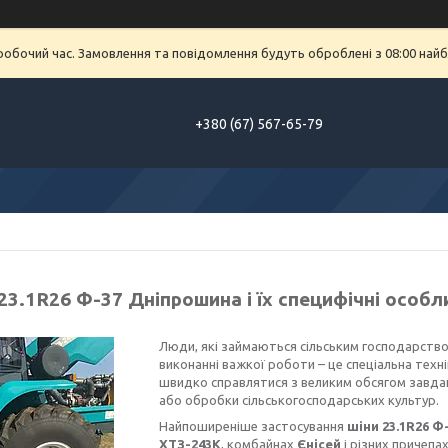
еробочий час. Замовлення та повідомлення будуть оброблені з 08:00 найб
+380 (67) 567-65-79
3.1R26 Ф-37 Дніпрошина і їх специфічні особл
Люди, які займаються сільським господарство
виконанні важкої роботи – це спеціальна техні
швидко справлятися з великим обсягом завдан
або обробки сільськогосподарських культур.
Найпоширеніше застосування
ш
іни 23.1R26 
ХТЗ-243К
, комбайнах
Єнісей
і різних причепа