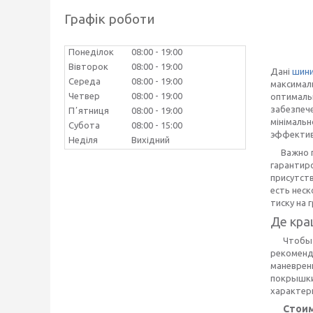
Графік роботи
Понеділок
08:00
19:00
Вівторок
08:00
19:00
Дані
шин
Середа
08:00
19:00
максимал
Четвер
08:00
19:00
оптималь
забезпече
Пʼятниця
08:00
19:00
мінімальн
Субота
08:00
15:00
эффектив
Неділя
Вихідний
Важно 
гарантир
присутст
есть неск
тиску на 
Де кра
Чтобы 
рекоменд
маневрен
покрышки
характер
Стоим