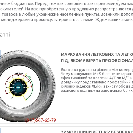
нным бюджетом. Перед тем как совершить заказ рекомендуем вам
окупателей. На всю приобретенную продукцию распространяется д
 товаров в любые украинские населенные пункты. Возникли допо
 менеджерами и проконсультироваться с ними. Ждем ваших звонк
атті
МАРКУВАННЯ ЛЕГКОВИХ ТА ЛЕГК
ГІД, ЯКОМУ ВІРЯТЬ ПРОФЕСІОНА
Яка конструктивна різниця між комерц
Чому маркування M+S більше не гаранту
ефективніший за класичні A/T чи M/T 
довіднику представлено професійний а
силових індексів XL/RF, захисту обода
захисного відтінку на заводських білих
ЗИМОВІ ШИНИ PETLAS: БЕЗПЕКА 