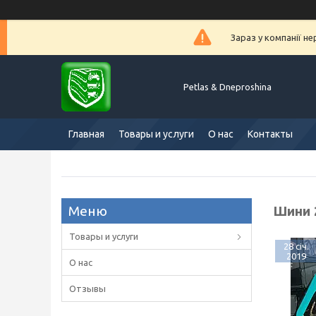
Зараз у компанії н
Petlas & Dneproshina
Главная
Товары и услуги
О нас
Контакты
Шини 2
Товары и услуги
28 січ.
2019
О нас
Отзывы