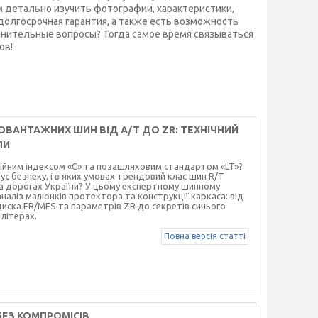
 детально изучить фотографии, характеристики,
олгосрочная гарантия, а также есть возможность
лнительные вопросы? Тогда самое время связываться
ов!
ОВАНТАЖНИХ ШИН ВІД A/T ДО ZR: ТЕХНІЧНИЙ
ЛИ
ійним індексом «С» та позашляховим стандартом «LT»?
є безпеку, і в яких умовах трендовий клас шин R/T
на дорогах України? У цьому експертному шинному
наліз малюнків протектора та конструкції каркаса: від
 диска FR/MFS та параметрів ZR до секретів синього
 літерах.
Повна версія статті
БЕЗ КОМПРОМІСІВ